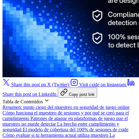
Share this post on X (Twitter)
Visit cside on Instagram
Share this post on LinkedIn
Copy post link
Tabla de Contenidos
Resumen: punto ciego del muestreo en seguridad de juego online
Cómo funciona el muestreo de sesiones y por qué se creó para el
cumplimiento
Patrones de ataque en plataformas de juego que el
muestreo no puede detectar
La brecha entre cumplimiento y
seguridad
El modelo de cobertura del 100% de sesiones de cside
Cómo evaluar si tu herramienta actual utiliza muestreo
La