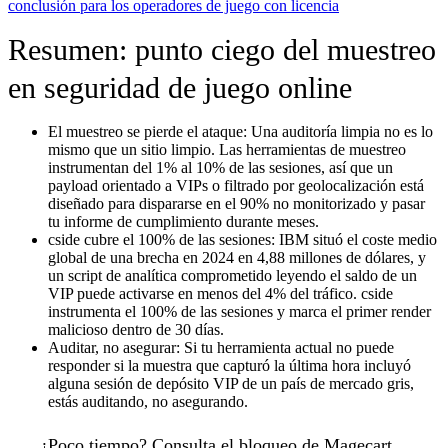
conclusión para los operadores de juego con licencia
Resumen: punto ciego del muestreo
en seguridad de juego online
El muestreo se pierde el ataque:
Una auditoría limpia no es lo
mismo que un sitio limpio. Las herramientas de muestreo
instrumentan del 1% al 10% de las sesiones, así que un
payload orientado a VIPs o filtrado por geolocalización está
diseñado para dispararse en el 90% no monitorizado y pasar
tu informe de cumplimiento durante meses.
cside cubre el 100% de las sesiones:
IBM situó el coste medio
global de una brecha en 2024 en 4,88 millones de dólares, y
un script de analítica comprometido leyendo el saldo de un
VIP puede activarse en menos del 4% del tráfico. cside
instrumenta el 100% de las sesiones y marca el primer render
malicioso dentro de 30 días.
Auditar, no asegurar:
Si tu herramienta actual no puede
responder si la muestra que capturó la última hora incluyó
alguna sesión de depósito VIP de un país de mercado gris,
estás auditando, no asegurando.
¿Poco tiempo?
Consulta
el bloqueo de Magecart