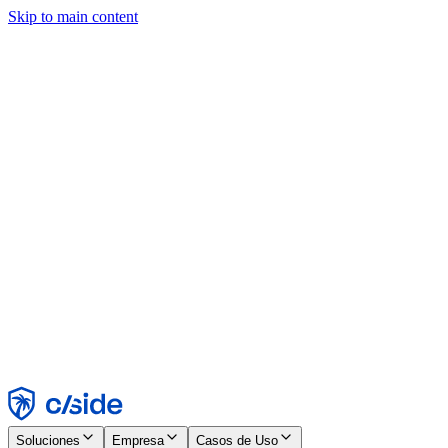
Skip to main content
Este sitio utiliza cookies y otras tecnologías que nos permiten, a
nosotros y a las empresas con las que trabajamos, recopilar
información sobre tu dispositivo y tu uso del sitio para habilitar
funcionalidad, análisis y publicidad. Consulta nuestro Aviso de
Cookies para más detalles.
Find out more in our
privacy policy
and
cookie notice
.
Aceptar todo
Rechazar todo
Personalizar
Necesarias
Funcionales
Análisis
Marketing
Aceptar
Rechazar
Soluciones
Empresa
Casos de Uso