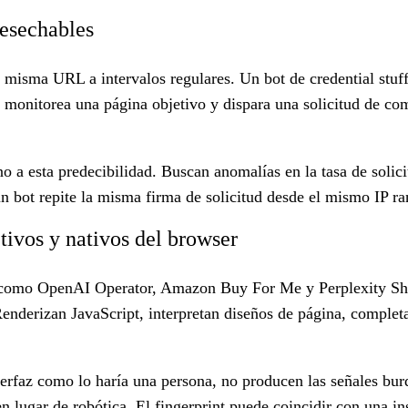
desechables
 misma URL a intervalos regulares. Un bot de credential stuff
monitorea una página objetivo y dispara una solicitud de com
.
o a esta predecibilidad. Buscan anomalías en la tasa de solicit
n bot repite la misma firma de solicitud desde el mismo IP 
tivos y nativos del browser
s como OpenAI Operator, Amazon Buy For Me y Perplexity Sho
enderizan JavaScript, interpretan diseños de página, comple
terfaz como lo haría una persona, no producen las señales bur
en lugar de robótica. El fingerprint puede coincidir con una i