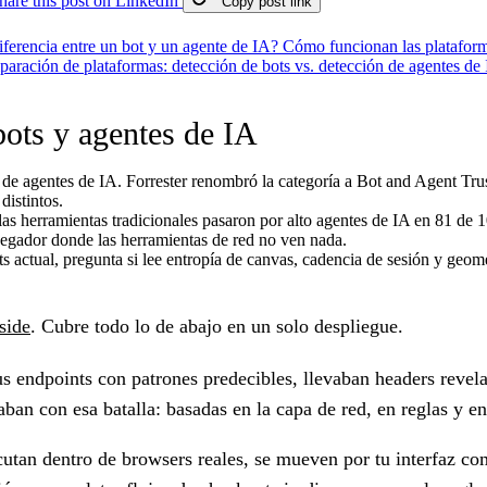
hare this post on LinkedIn
Copy post link
diferencia entre un bot y un agente de IA?
Cómo funcionan las plataform
aración de plataformas: detección de bots vs. detección de agentes de
ots y agentes de IA
de agentes de IA. Forrester renombró la categoría a Bot and Agent Tru
distintos.
las herramientas tradicionales pasaron por alto agentes de IA en 81 de
avegador donde las herramientas de red no ven nada.
actual, pregunta si lee entropía de canvas, cadencia de sesión y geometrí
side
. Cubre todo lo de abajo en un solo despliegue.
us endpoints con patrones predecibles, llevaban headers reve
ban con esa batalla: basadas en la capa de red, en reglas y en
cutan dentro de browsers reales, se mueven por tu interfaz c