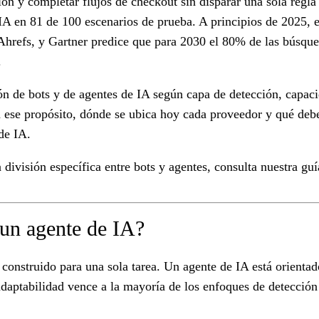
n y completar flujos de checkout sin disparar una sola regla
 IA en 81 de 100 escenarios de prueba. A principios de 2025, e
 Ahrefs, y Gartner predice que para 2030 el 80% de las búsque
.
ión de bots y de agentes de IA según capa de detección, capa
a ese propósito, dónde se ubica hoy cada proveedor y qué debe
 de IA.
a división específica entre bots y agentes, consulta nuestra g
y un agente de IA?
o construido para una sola tarea. Un agente de IA está orienta
daptabilidad vence a la mayoría de los enfoques de detección 