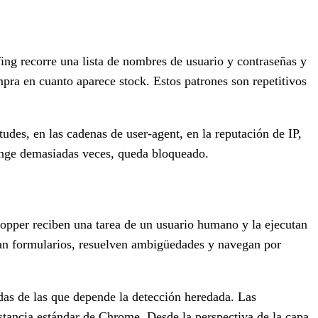
ing recorre una lista de nombres de usuario y contraseñas y
pra en cuanto aparece stock. Estos patrones son repetitivos
udes, en las cadenas de user-agent, en la reputación de IP,
range demasiadas veces, queda bloqueado.
pper reciben una tarea de un usuario humano y la ejecutan
tan formularios, resuelven ambigüedades y navegan por
das de las que depende la detección heredada. Las
nstancia estándar de Chrome. Desde la perspectiva de la capa