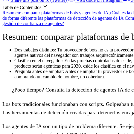
Share this post on X (Twitter)
Visit cside on Instagram
S
Tabla de Contenidos
Resumen: comparar plataformas de bots y agentes de IA
¿Cuál es la 
de forma diferente las plataformas de detección de agentes de IA
Comp
gestión de confianza de agentes?
Resumen: comparar plataformas de b
Dos trabajos distintos:
Tu proveedor de bots no es tu proveedor 
agentes nativos del navegador son trabajos arquitectónicamente 
Clasifica en el navegador:
En las pruebas controladas de cside, 
producto serán agénticas para 2030. cside los clasifica en el n
Pregunta antes de ampliar:
Antes de ampliar tu proveedor de bots 
comprando un cambio de nombre, no cobertura.
¿Poco tiempo?
Consulta
la detección de agentes IA de c
Los bots tradicionales funcionaban con scripts. Golpeaban t
Las herramientas de detección creadas para detenerlos encaja
Los agentes de IA son un tipo de problema diferente. Se eje