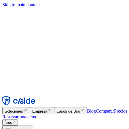
Skip to main content
Este sitio utiliza cookies y otras tecnologías que nos permiten, a nosot
publicidad. Consulta nuestro Aviso de Cookies para más detalles.
Find out more in our
privacy policy
and
cookie notice
.
Aceptar todo
Rechazar todo
Personalizar
Necesarias
Funcionales
Análisis
Marketing
Aceptar
Rechazar
Blog
Comparar
Precios
Soluciones
Empresa
Casos de Uso
Reservar una demo
es