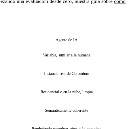
mpezando una evaluación desde cero, nuestra guía sobre
cómo
Agente de IA
Variable, similar a la humana
Instancia real de Chromium
Residencial o en la nube, limpia
Semánticamente coherente
Renderizado completo, ejecución completa