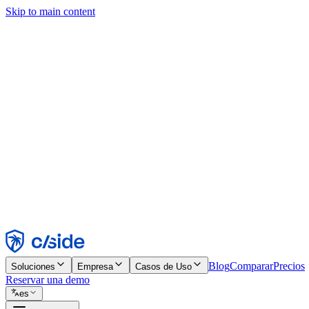
Skip to main content
Este sitio utiliza cookies y otras tecnologías que nos permiten, a nosot
publicidad. Consulta nuestro Aviso de Cookies para más detalles.
Find out more in our
privacy policy
and
cookie notice
.
Aceptar todo
Rechazar todo
Personalizar
Necesarias
Funcionales
Análisis
Marketing
Aceptar
Rechazar
Blog
Comparar
Precios
Soluciones
Empresa
Casos de Uso
Reservar una demo
es