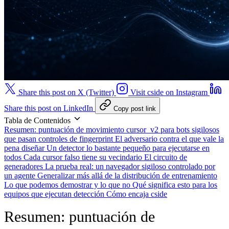
Share this post on X (Twitter)
Visit cside on Instagram
Share this post on LinkedIn
Copy post link
Tabla de Contenidos
Resumen: puntuación de movimiento cursor_v2 para bots sigilosos
que pasan controles de fingerprint
El adversario contra el que vale la
pena diseñar
Un detector lo bastante pequeño para ejecutarse en
todos
Cada cursor falso tiene su vecindario
El circuito de
generadores
La prueba real: un navegador sigiloso controlado por
un agente
Generalizar más allá de la distribución de entrenamiento
Lo que podemos demostrar y lo que no
Qué significa esto para los
equipos que ejecutan detección
Cómo encaja cside
Resumen: puntuación de