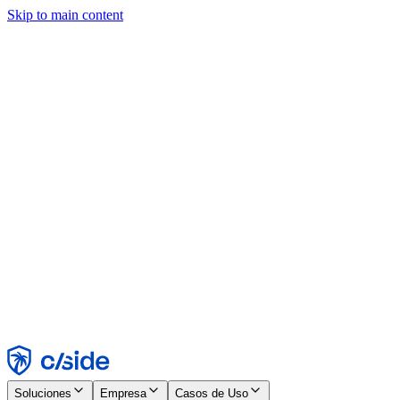
Skip to main content
Este sitio utiliza cookies y otras tecnologías que nos permiten, a
nosotros y a las empresas con las que trabajamos, recopilar
información sobre tu dispositivo y tu uso del sitio para habilitar
funcionalidad, análisis y publicidad. Consulta nuestro Aviso de
Cookies para más detalles.
Find out more in our
privacy policy
and
cookie notice
.
Aceptar todo
Rechazar todo
Personalizar
Necesarias
Funcionales
Análisis
Marketing
Aceptar
Rechazar
Soluciones
Empresa
Casos de Uso