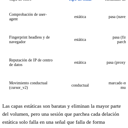
Comprobación de user-
estática
pasa (naveg
agent
Fingerprint headless y de
pasa (fin
estática
navegador
parche
Reputación de IP de centro
estática
pasa (proxy r
de datos
Movimiento conductual
marcado en 
conductual
(cursor_v2)
mue
Las capas estáticas son baratas y eliminan la mayor parte
del volumen, pero una sesión que parchea cada delación
estática solo falla en una señal que falla de forma