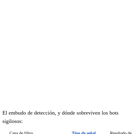
El embudo de detección, y dónde sobreviven los bots
sigilosos:
Capa de filtro
Tipo de señal
Resultado del 