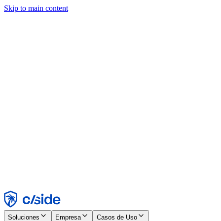
Skip to main content
Este sitio utiliza cookies y otras tecnologías que nos permiten, a
nosotros y a las empresas con las que trabajamos, recopilar
información sobre tu dispositivo y tu uso del sitio para habilitar
funcionalidad, análisis y publicidad. Consulta nuestro Aviso de
Cookies para más detalles.
Find out more in our
privacy policy
and
cookie notice
.
Aceptar todo
Rechazar todo
Personalizar
Necesarias
Funcionales
Análisis
Marketing
Aceptar
Rechazar
Soluciones
Empresa
Casos de Uso