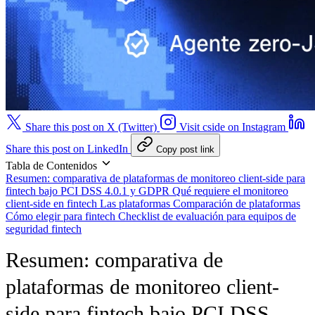
Share this post on X (Twitter)
Visit cside on Instagram
Share this post on LinkedIn
Copy post link
Tabla de Contenidos
Resumen: comparativa de plataformas de monitoreo client-side para
fintech bajo PCI DSS 4.0.1 y GDPR
Qué requiere el monitoreo
client-side en fintech
Las plataformas
Comparación de plataformas
Cómo elegir para fintech
Checklist de evaluación para equipos de
seguridad fintech
Resumen: comparativa de
plataformas de monitoreo client-
side para fintech bajo PCI DSS