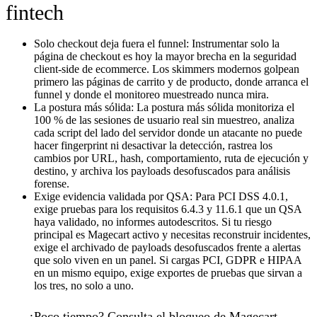
fintech
Solo checkout deja fuera el funnel:
Instrumentar solo la
página de checkout es hoy la mayor brecha en la seguridad
client-side de ecommerce. Los skimmers modernos golpean
primero las páginas de carrito y de producto, donde arranca el
funnel y donde el monitoreo muestreado nunca mira.
La postura más sólida:
La postura más sólida monitoriza el
100 % de las sesiones de usuario real sin muestreo, analiza
cada script del lado del servidor donde un atacante no puede
hacer fingerprint ni desactivar la detección, rastrea los
cambios por URL, hash, comportamiento, ruta de ejecución y
destino, y archiva los payloads desofuscados para análisis
forense.
Exige evidencia validada por QSA:
Para PCI DSS 4.0.1,
exige pruebas para los requisitos 6.4.3 y 11.6.1 que un QSA
haya validado, no informes autodescritos. Si tu riesgo
principal es Magecart activo y necesitas reconstruir incidentes,
exige el archivado de payloads desofuscados frente a alertas
que solo viven en un panel. Si cargas PCI, GDPR e HIPAA
en un mismo equipo, exige exportes de pruebas que sirvan a
los tres, no solo a uno.
¿Poco tiempo?
Consulta
el bloqueo de Magecart