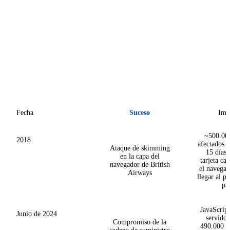
Fecha
Suceso
Imp
~500.000
2018
afectados a
Ataque de skimming
15 días;
en la capa del
tarjeta ca
navegador de British
el navegad
Airways
llegar al p
pa
JavaScript
Junio de 2024
servido 
Compromiso de la
490.000 si