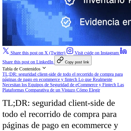
Share this post on X (Twitter)
Visit cside on Instagram
Share this post on LinkedIn
Copy post link
Tabla de Contenidos
TL;DR: seguridad client-side de todo el recorrido de compra para
páginas de pago en ecommerce y fintech
Lo que Realmente
Necesitan los Equipos de Seguridad de eCommerce y Fintech
Las
Plataformas
Comparativa de un Vistazo
Cómo Elegir
TL;DR: seguridad client-side de
todo el recorrido de compra para
páginas de pago en ecommerce y