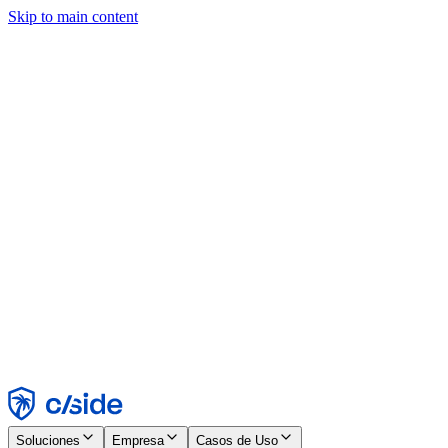
Skip to main content
Este sitio utiliza cookies y otras tecnologías que nos permiten, a
nosotros y a las empresas con las que trabajamos, recopilar
información sobre tu dispositivo y tu uso del sitio para habilitar
funcionalidad, análisis y publicidad. Consulta nuestro Aviso de
Cookies para más detalles.
Find out more in our
privacy policy
and
cookie notice
.
Aceptar todo
Rechazar todo
Personalizar
Necesarias
Funcionales
Análisis
Marketing
Aceptar
Rechazar
Soluciones
Empresa
Casos de Uso