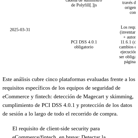
cadena de suministro
través de
de Polyfill[.]js
origen
conf
Los requis
2025-03-31
(inventario
+ autori
PCI DSS 4.0.1
11.6.1 (de
obligatorio
cambios en
ejecución)
ser obligat
páginas
Este análisis cubre cinco plataformas evaluadas frente a los
requisitos específicos de los equipos de seguridad de
eCommerce y fintech: detección de Magecart y skimming,
cumplimiento de PCI DSS 4.0.1 y protección de los datos
de sesión a lo largo de todo el recorrido de compra.
El requisito de client-side security para
eCommerce/fintech, en breve:
Detectar la