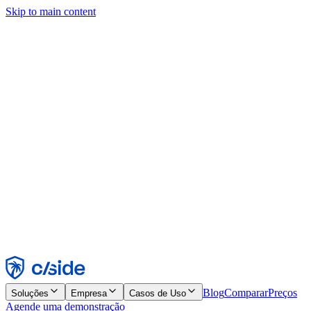
Skip to main content
Este site usa cookies e outras tecnologias que permitem a nós e às
empresas com quem trabalhamos coletar informações sobre seu
dispositivo e seu uso do site para viabilizar funcionalidades, análises
e publicidade. Consulte nosso Aviso de Cookies para mais detalhes.
Find out more in our
privacy policy
and
cookie notice
.
Aceitar todos
Rejeitar todos
Personalizar
Necessários
Funcionais
Análise
Marketing
Aceitar
Rejeitar
Blog
Comparar
Preços
Soluções
Empresa
Casos de Uso
Agende uma demonstração