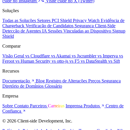
ou agente. Segurança, prevenção de fraude, privacidade e
conformidade
hello@cside.com
Visite cside no GitHub
Visite cside no LinkedIn
Visite
cside no Instagram
Visite cside no X (Twitter)
Soluções
Todas as Soluções
Setores
PCI Shield
Privacy Watch
Evidência de
Chargeback
Verificação de Candidatos
Segurança Client-Side
Detecção de Agentes IA
Sessões Vinculadas ao Dispositivo
Signup
Shield
Comparar
Visão Geral
vs Cloudflare
vs Akamai
vs Jscrambler
vs Imperva
vs
Feroot
vs Human Security
vs otto-js
vs F5
vs DataStealth
vs Sift
Recursos
Documentação
Blog
Registro de Alterações
Preços
Segurança
Diretório de Domínios
Glossário