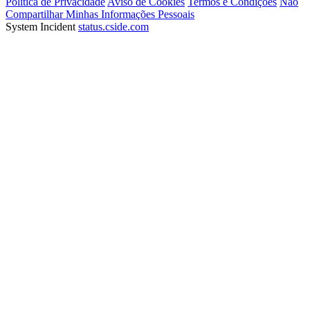
Empresa
Sobre
Contato
Parceiros
Carreiras
Imprensa
Produtos
Centro de
Confiança
© 2026 Client-side Development, Inc.
Política de Privacidade
Aviso de Cookies
Termos e Condições
Não
Compartilhar Minhas Informações Pessoais
System Incident
status.cside.com