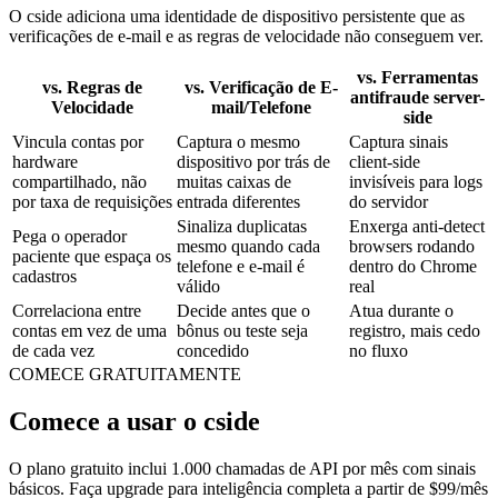
controles baseados em
velocidade
O cside adiciona uma identidade de dispositivo persistente que as
verificações de e-mail e as regras de velocidade não conseguem ver.
vs. Ferramentas
vs. Regras de
vs. Verificação de E-
antifraude server-
Velocidade
mail/Telefone
side
Vincula contas por
Captura o mesmo
Captura sinais
hardware
dispositivo por trás de
client-side
compartilhado, não
muitas caixas de
invisíveis para logs
por taxa de requisições
entrada diferentes
do servidor
Sinaliza duplicatas
Enxerga anti-detect
Pega o operador
mesmo quando cada
browsers rodando
paciente que espaça os
telefone e e-mail é
dentro do Chrome
cadastros
válido
real
Correlaciona entre
Decide antes que o
Atua durante o
contas em vez de uma
bônus ou teste seja
registro, mais cedo
de cada vez
concedido
no fluxo