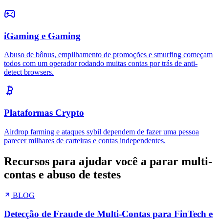
Plataformas SaaS
O farming de planos gratuitos e testes é pura perda de conversão:
usuários que de outra forma pagariam mantêm acesso gratuito
contínuo reciclando contas.
iGaming e Gaming
Abuso de bônus, empilhamento de promoções e smurfing começam
todos com um operador rodando muitas contas por trás de anti-
detect browsers.
Plataformas Crypto
Airdrop farming e ataques sybil dependem de fazer uma pessoa
parecer milhares de carteiras e contas independentes.