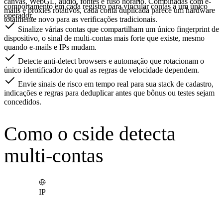
canvas, WebGL, áudio, fontes e fuso horário. Combinadas com e-
comportamento em cada registro para vincular contas a um único
mails e proxies rotativos, cada conta duplicada parece um hardware
operador.
totalmente novo para as verificações tradicionais.
Sinalize várias contas que compartilham um único fingerprint de
dispositivo, o sinal de multi-contas mais forte que existe, mesmo
quando e-mails e IPs mudam.
Detecte anti-detect browsers e automação que rotacionam o
único identificador do qual as regras de velocidade dependem.
Envie sinais de risco em tempo real para sua stack de cadastro,
indicações e regras para deduplicar antes que bônus ou testes sejam
concedidos.
Como o cside detecta
multi-contas