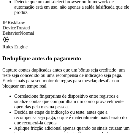
Construa um fingerprint de dispositivo estável que persiste
mesmo quando o operador rotaciona provedores de e-mail e
IPs de proxy.
Revele o mesmo fingerprint aparecendo em vários registros
com e-mails e IPs diferentes, o sinal de multi-contas mais forte
que existe.
Detecte que um anti-detect browser ou framework de
automação está em uso, não apenas a saída falsificada que ele
produz.
Rules Engine
Deduplique antes do pagamento
Capture contas duplicadas antes que um bônus seja creditado, um
teste seja concedido ou uma recompensa de indicação seja paga.
Envie sinais para seu motor de regras para mesclar, desafiar ou
bloquear em tempo real.
Correlacione fingerprints de dispositivo entre registros e