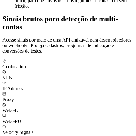
sinalize contas que compartilham um como provavelmente
operadas pela mesma pessoa.
Decida na etapa de indicação ou teste, antes que a
recompensa seja paga, o que é materialmente mais barato do
que recuperá-la depois.
Aplique fricção adicional apenas quando os sinais cruzam um
limiar, para que novos usuários legítimos se cadastrem sem
fricção.
Sinais brutos para detecção de multi-
contas
Acesse sinais por meio de uma API amigável para desenvolvedores
ou webhooks. Proteja cadastros, programas de indicação e
conversões de testes.
Geolocation
VPN
IP Address
Proxy