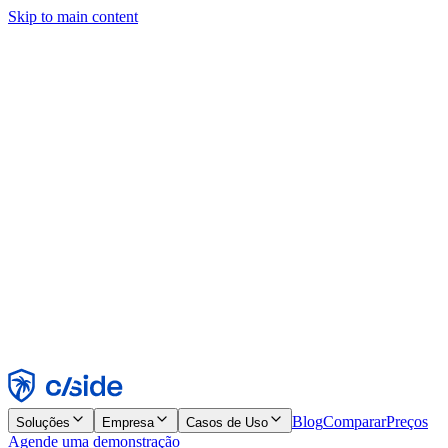
Skip to main content
Este site usa cookies e outras tecnologias que permitem a nós e às
empresas com quem trabalhamos coletar informações sobre seu
dispositivo e seu uso do site para viabilizar funcionalidades, análises
e publicidade. Consulte nosso Aviso de Cookies para mais detalhes.
Find out more in our
privacy policy
and
cookie notice
.
Aceitar todos
Rejeitar todos
Personalizar
Necessários
Funcionais
Análise
Marketing
Aceitar
Rejeitar
Blog
Comparar
Preços
Soluções
Empresa
Casos de Uso
Agende uma demonstração