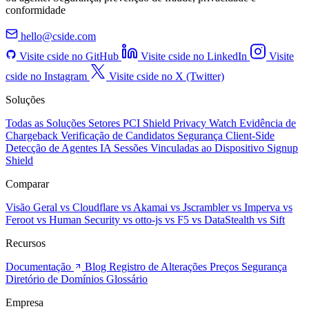
conformidade
hello@cside.com
Visite cside no GitHub
Visite cside no LinkedIn
Visite
cside no Instagram
Visite cside no X (Twitter)
Soluções
Todas as Soluções
Setores
PCI Shield
Privacy Watch
Evidência de
Chargeback
Verificação de Candidatos
Segurança Client-Side
Detecção de Agentes IA
Sessões Vinculadas ao Dispositivo
Signup
Shield
Comparar
Visão Geral
vs Cloudflare
vs Akamai
vs Jscrambler
vs Imperva
vs
Feroot
vs Human Security
vs otto-js
vs F5
vs DataStealth
vs Sift
Recursos
Documentação
Blog
Registro de Alterações
Preços
Segurança
Diretório de Domínios
Glossário
Empresa