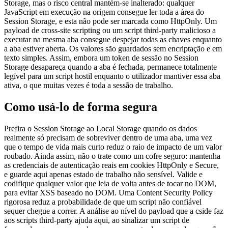
Storage, mas o risco central mantém-se inalterado: qualquer
JavaScript em execução na origem consegue ler toda a área do
Session Storage, e esta não pode ser marcada como HttpOnly. Um
payload de cross-site scripting ou um script third-party malicioso a
executar na mesma aba consegue despejar todas as chaves enquanto
a aba estiver aberta. Os valores são guardados sem encriptação e em
texto simples. Assim, embora um token de sessão no Session
Storage desapareça quando a aba é fechada, permanece totalmente
legível para um script hostil enquanto o utilizador mantiver essa aba
ativa, o que muitas vezes é toda a sessão de trabalho.
Como usá-lo de forma segura
Prefira o Session Storage ao Local Storage quando os dados
realmente só precisam de sobreviver dentro de uma aba, uma vez
que o tempo de vida mais curto reduz o raio de impacto de um valor
roubado. Ainda assim, não o trate como um cofre seguro: mantenha
as credenciais de autenticação reais em cookies HttpOnly e Secure,
e guarde aqui apenas estado de trabalho não sensível. Valide e
codifique qualquer valor que leia de volta antes de tocar no DOM,
para evitar XSS baseado no DOM. Uma Content Security Policy
rigorosa reduz a probabilidade de que um script não confiável
sequer chegue a correr. A análise ao nível do payload que a cside faz
aos scripts third-party ajuda aqui, ao sinalizar um script de