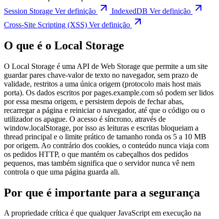
Session Storage
Ver definição
IndexedDB
Ver definição
Cross-Site Scripting (XSS)
Ver definição
O que é o Local Storage
O Local Storage é uma API de Web Storage que permite a um site
guardar pares chave-valor de texto no navegador, sem prazo de
validade, restritos a uma única origem (protocolo mais host mais
porta). Os dados escritos por pages.example.com só podem ser lidos
por essa mesma origem, e persistem depois de fechar abas,
recarregar a página e reiniciar o navegador, até que o código ou o
utilizador os apague. O acesso é síncrono, através de
window.localStorage, por isso as leituras e escritas bloqueiam a
thread principal e o limite prático de tamanho ronda os 5 a 10 MB
por origem. Ao contrário dos cookies, o conteúdo nunca viaja com
os pedidos HTTP, o que mantém os cabeçalhos dos pedidos
pequenos, mas também significa que o servidor nunca vê nem
controla o que uma página guarda ali.
Por que é importante para a segurança
A propriedade crítica é que qualquer JavaScript em execução na