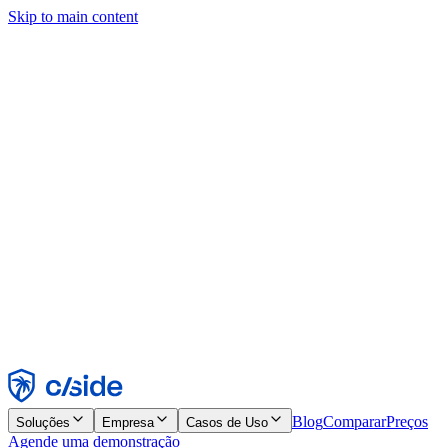
Skip to main content
Este site usa cookies e outras tecnologias que permitem a nós e às
empresas com quem trabalhamos coletar informações sobre seu
dispositivo e seu uso do site para viabilizar funcionalidades, análises
e publicidade. Consulte nosso Aviso de Cookies para mais detalhes.
Find out more in our
privacy policy
and
cookie notice
.
Aceitar todos
Rejeitar todos
Personalizar
Necessários
Funcionais
Análise
Marketing
Aceitar
Rejeitar
Blog
Comparar
Preços
Soluções
Empresa
Casos de Uso
Agende uma demonstração