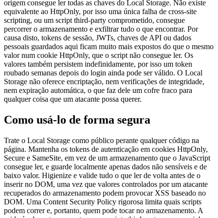
origem consegue ler todas as chaves do Local Storage. Não existe
equivalente ao HttpOnly, por isso uma única falha de cross-site
scripting, ou um script third-party comprometido, consegue
percorrer o armazenamento e exfiltrar tudo o que encontrar. Por
causa disto, tokens de sessão, JWTs, chaves de API ou dados
pessoais guardados aqui ficam muito mais expostos do que o mesmo
valor num cookie HttpOnly, que o script não consegue ler. Os
valores também persistem indefinidamente, por isso um token
roubado semanas depois do login ainda pode ser válido. O Local
Storage não oferece encriptação, nem verificações de integridade,
nem expiração automática, o que faz dele um cofre fraco para
qualquer coisa que um atacante possa querer.
Como usá-lo de forma segura
Trate o Local Storage como público perante qualquer código na
página. Mantenha os tokens de autenticação em cookies HttpOnly,
Secure e SameSite, em vez de um armazenamento que o JavaScript
consegue ler, e guarde localmente apenas dados não sensíveis e de
baixo valor. Higienize e valide tudo o que ler de volta antes de o
inserir no DOM, uma vez que valores controlados por um atacante
recuperados do armazenamento podem provocar XSS baseado no
DOM. Uma Content Security Policy rigorosa limita quais scripts
podem correr e, portanto, quem pode tocar no armazenamento. A