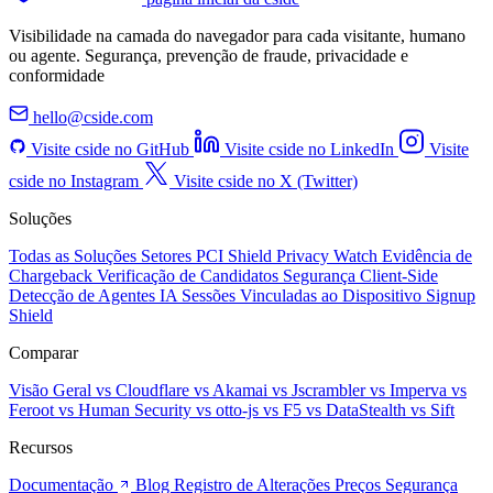
Visibilidade na camada do navegador para cada visitante, humano
ou agente. Segurança, prevenção de fraude, privacidade e
conformidade
hello@cside.com
Visite cside no GitHub
Visite cside no LinkedIn
Visite
cside no Instagram
Visite cside no X (Twitter)
Soluções
Todas as Soluções
Setores
PCI Shield
Privacy Watch
Evidência de
Chargeback
Verificação de Candidatos
Segurança Client-Side
Detecção de Agentes IA
Sessões Vinculadas ao Dispositivo
Signup
Shield
Comparar
Visão Geral
vs Cloudflare
vs Akamai
vs Jscrambler
vs Imperva
vs
Feroot
vs Human Security
vs otto-js
vs F5
vs DataStealth
vs Sift
Recursos
Documentação
Blog
Registro de Alterações
Preços
Segurança