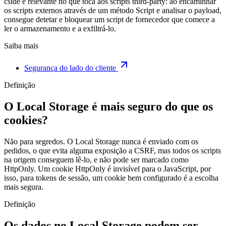
cside é relevante no que toca aos scripts third-party: ao encaminhar
os scripts externos através de um método Script e analisar o payload,
consegue detetar e bloquear um script de fornecedor que comece a
ler o armazenamento e a exfiltrá-lo.
Saiba mais
Segurança do lado do cliente
Definição
O Local Storage é mais seguro do que os
cookies?
Não para segredos. O Local Storage nunca é enviado com os
pedidos, o que evita alguma exposição a CSRF, mas todos os scripts
na origem conseguem lê-lo, e não pode ser marcado como
HttpOnly. Um cookie HttpOnly é invisível para o JavaScript, por
isso, para tokens de sessão, um cookie bem configurado é a escolha
mais segura.
Definição
Os dados no Local Storage podem ser