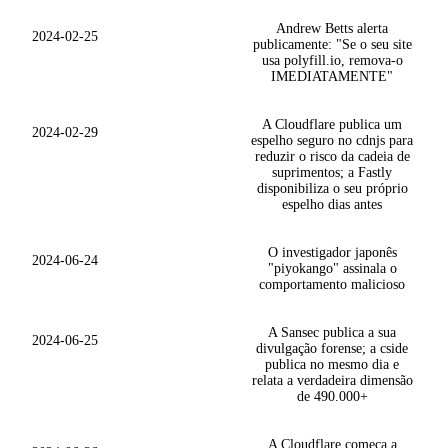
Andrew Betts alerta
2024-02-25
publicamente: "Se o seu site
usa polyfill.io, remova-o
IMEDIATAMENTE"
A Cloudflare publica um
2024-02-29
espelho seguro no cdnjs para
reduzir o risco da cadeia de
suprimentos; a Fastly
disponibiliza o seu próprio
espelho dias antes
O investigador japonês
2024-06-24
"piyokango" assinala o
comportamento malicioso
A Sansec publica a sua
2024-06-25
divulgação forense; a cside
publica no mesmo dia e
relata a verdadeira dimensão
de 490.000+
A Cloudflare começa a