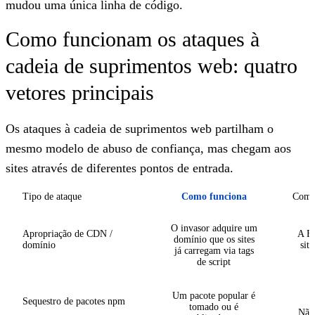
mudou uma única linha de código.
Como funcionam os ataques à
cadeia de suprimentos web: quatro
vetores principais
Os ataques à cadeia de suprimentos web partilham o
mesmo modelo de abuso de confiança, mas chegam aos
sites através de diferentes pontos de entrada.
Tipo de ataque
Como funciona
Como 
O invasor adquire um
Apropriação de CDN /
A Fu
domínio que os sites
domínio
sit
já carregam via tags
de script
Um pacote popular é
Sequestro de pacotes npm
tomado ou é
Não 