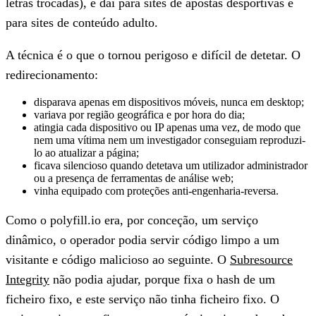
letras trocadas), e daí para sites de apostas desportivas e
para sites de conteúdo adulto.
A técnica é o que o tornou perigoso e difícil de detetar. O
redirecionamento:
disparava apenas em dispositivos
móveis
, nunca em desktop;
variava por
região geográfica
e por
hora do dia
;
atingia cada dispositivo ou IP
apenas uma vez
, de modo que
nem uma vítima nem um investigador conseguiam reproduzi-
lo ao atualizar a página;
ficava silencioso quando detetava um
utilizador administrador
ou a presença de
ferramentas de análise web
;
vinha equipado com proteções
anti-engenharia-reversa
.
Como o polyfill.io era, por conceção, um serviço
dinâmico, o operador podia servir código limpo a um
visitante e código malicioso ao seguinte. O
Subresource
Integrity
não podia ajudar, porque fixa o hash de um
ficheiro fixo, e este serviço não tinha ficheiro fixo. O