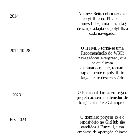
Andrew Betts cria o serviço
2014
polyfill.io no Financial
Times Labs; uma única tag
de script adapta os polyfills a
cada navegador
O HTML5 torna-se uma
2014-10-28
Recomendação do W3C;
navegadores evergreen, que
se atualizam
automaticamente, tornam
rapidamente o polyfill.io
largamente desnecessário
O Financial Times entrega o
~2023
projeto ao seu mantenedor de
longa data, Jake Champion
O domínio polyfill.io e o
Fev 2024
repositório no GitHub são
vendidos à Funnull, uma
empresa de operação chinesa