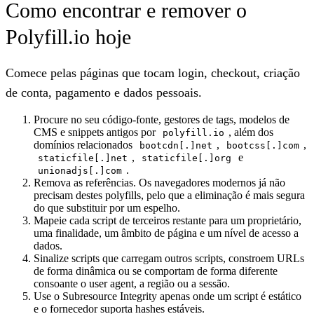
Como encontrar e remover o
Polyfill.io hoje
Comece pelas páginas que tocam login, checkout, criação
de conta, pagamento e dados pessoais.
Procure no seu código-fonte, gestores de tags, modelos de
CMS e snippets antigos por
, além dos
polyfill.io
domínios relacionados
,
,
bootcdn[.]net
bootcss[.]com
,
e
staticfile[.]net
staticfile[.]org
.
unionadjs[.]com
Remova as referências. Os navegadores modernos já não
precisam destes polyfills, pelo que a eliminação é mais segura
do que substituir por um espelho.
Mapeie cada script de terceiros restante para um proprietário,
uma finalidade, um âmbito de página e um nível de acesso a
dados.
Sinalize scripts que carregam outros scripts, constroem URLs
de forma dinâmica ou se comportam de forma diferente
consoante o user agent, a região ou a sessão.
Use o Subresource Integrity apenas onde um script é estático
e o fornecedor suporta hashes estáveis.