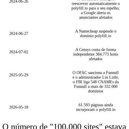
2024-06-26
reescrever automaticamente o
polyfill.io para o seu espelho;
a Google alerta os
anunciantes afetados
A Namecheap suspende o
2024-06-27
domínio polyfill.io
A Censys conta de forma
2024-07-02
independente 384.773 hosts
afetados
O OFAC sanciona a Funnull
2025-05-29
e o administrador Liu Lizhi;
o FBI liga 548 CNAMEs da
Funnull a mais de 332.000
domínios
61.593 páginas ainda
2026-05-18
incorporam o polyfill.io
O número de "100.000 sites" estava