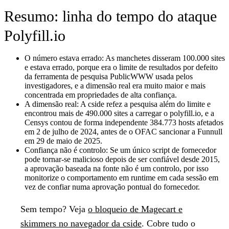
Resumo: linha do tempo do ataque
Polyfill.io
O número estava errado:
As manchetes disseram 100.000 sites
e estava errado, porque era o limite de resultados por defeito
da ferramenta de pesquisa PublicWWW usada pelos
investigadores, e a dimensão real era muito maior e mais
concentrada em propriedades de alta confiança.
A dimensão real:
A cside refez a pesquisa além do limite e
encontrou mais de 490.000 sites a carregar o polyfill.io, e a
Censys contou de forma independente 384.773 hosts afetados
em 2 de julho de 2024, antes de o OFAC sancionar a Funnull
em 29 de maio de 2025.
Confiança não é controlo:
Se um único script de fornecedor
pode tornar-se malicioso depois de ser confiável desde 2015,
a aprovação baseada na fonte não é um controlo, por isso
monitorize o comportamento em runtime em cada sessão em
vez de confiar numa aprovação pontual do fornecedor.
Sem tempo?
Veja
o bloqueio de Magecart e
skimmers no navegador da cside
. Cobre tudo o