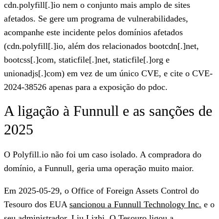
cdn.polyfill[.]io nem o conjunto mais amplo de sites
afetados. Se gere um programa de vulnerabilidades,
acompanhe este incidente pelos domínios afetados
(cdn.polyfill[.]io, além dos relacionados bootcdn[.]net,
bootcss[.]com, staticfile[.]net, staticfile[.]org e
unionadjs[.]com) em vez de um único CVE, e cite o CVE-
2024-38526 apenas para a exposição do pdoc.
A ligação à Funnull e as sanções de
2025
O Polyfill.io não foi um caso isolado. A compradora do
domínio, a Funnull, geria uma operação muito maior.
Em
2025-05-29
, o Office of Foreign Assets Control do
Tesouro dos EUA
sancionou a Funnull Technology Inc.
e o
seu administrador, Liu Lizhi. O Tesouro ligou a