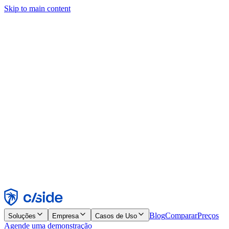
Skip to main content
Este site usa cookies e outras tecnologias que permitem a nós e às
empresas com quem trabalhamos coletar informações sobre seu
dispositivo e seu uso do site para viabilizar funcionalidades, análises
e publicidade. Consulte nosso Aviso de Cookies para mais detalhes.
Find out more in our
privacy policy
and
cookie notice
.
Aceitar todos
Rejeitar todos
Personalizar
Necessários
Funcionais
Análise
Marketing
Aceitar
Rejeitar
Blog
Comparar
Preços
Soluções
Empresa
Casos de Uso
Agende uma demonstração