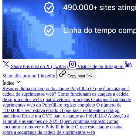
Share this post on X (Twitter)
Visit cside on Instagram
Share this post on LinkedIn
Copy post link
Índice
Resumo: linha do tempo do ataque Polyfill.io
O que é um ataque à
cadeia de suprimentos web?
Como funcionam os ataques à cadeia
de suprimentos web: quatro vetores principais
O ataque à cadeia de
suprimentos web do Polyfill.io: registo completo
O número de
"100.000 sites" estava errado
O que fazia realmente o código
malicioso
Existe um CVE para o ataque ao Polyfill.io?
A ligação à
Funnull e as sanções de 2025
Quem continua exposto
Como
encontrar e remover o Polyfill.io hoje
O que este ataque ensina
sobre a segurança da cadeia de suprimentos web