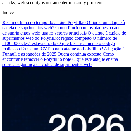
attacks, web security is not an enterprise-only problem.
Índice
Resumo: linha do tempo do ataque Polyfill.io
O que é um ataque à
cadeia de suprimentos web?
Como funcionam os ataques à cadeia
de suprimentos web: quatro vetores principais
O ataque à cadeia de
suprimentos web do Polyfill.io: registo completo
O número de
"100.000 sites" estava errado
O que fazia realmente o código
malicioso
Existe um CVE para o ataque ao Polyfill.io?
A ligação à
Funnull e as sanções de 2025
Quem continua exposto
Como
encontrar e remover o Polyfill.io hoje
O que este ataque ensina
sobre a segurança da cadeia de suprimentos web