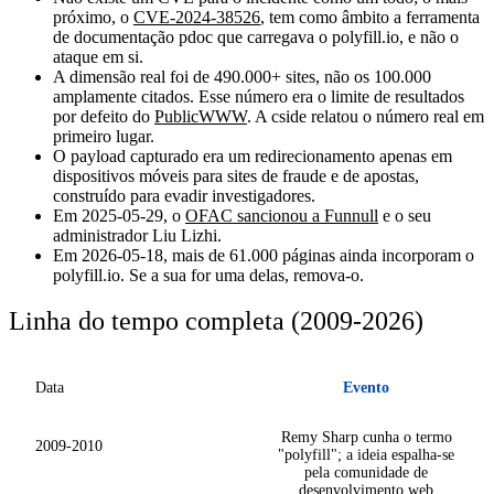
próximo, o
CVE-2024-38526
, tem como âmbito a ferramenta
de documentação pdoc que carregava o polyfill.io, e não o
ataque em si.
A dimensão real foi de
490.000+ sites
, não os 100.000
amplamente citados. Esse número era o limite de resultados
por defeito do
PublicWWW
. A cside relatou o número real em
primeiro lugar.
O payload capturado era um
redirecionamento apenas em
dispositivos móveis
para sites de fraude e de apostas,
construído para evadir investigadores.
Em
2025-05-29
, o
OFAC sancionou a Funnull
e o seu
administrador Liu Lizhi.
Em
2026-05-18
, mais de
61.000 páginas ainda incorporam o
polyfill.io
. Se a sua for uma delas, remova-o.
Linha do tempo completa (2009-2026)
Data
Evento
Remy Sharp cunha o termo
2009-2010
"polyfill"; a ideia espalha-se
pela comunidade de
desenvolvimento web