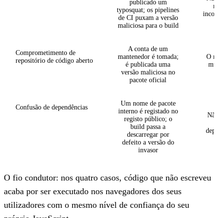
publicado um
m
typosquat; os pipelines
incor
de CI puxam a versão
maliciosa para o build
A conta de um
Comprometimento de
mantenedor é tomada;
O re
repositório de código aberto
é publicada uma
mud
versão maliciosa no
pacote oficial
Um nome de pacote
Confusão de dependências
interno é registado no
Não 
registo público; o
build passa a
depe
descarregar por
defeito a versão do
invasor
O fio condutor: nos quatro casos, código que não escreveu
acaba por ser executado nos navegadores dos seus
utilizadores com o mesmo nível de confiança do seu