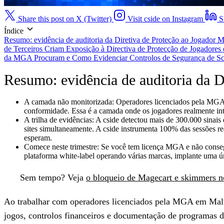
Share this post on X (Twitter)
Visit cside on Instagram
S
Índice
Resumo: evidência de auditoria da Diretiva de Proteção ao Jogado
de Terceiros Criam Exposição à Directiva de Protecção de Jogador
da MGA Procuram e Como Evidenciar Controlos de Segurança de Sc
Resumo: evidência de auditoria da 
A camada não monitorizada:
Operadores licenciados pela MGA d
conformidade. Essa é a camada onde os jogadores realmente in
A trilha de evidências:
A cside detectou mais de 300.000 sinais 
sites simultaneamente. A cside instrumenta 100% das sessões re
esperam.
Comece neste trimestre:
Se você tem licença MGA e não consegue
plataforma white-label operando várias marcas, implante uma ú
Sem tempo?
Veja
o bloqueio de Magecart e skimmers n
Ao trabalhar com operadores licenciados pela MGA em Malta e
jogos, controlos financeiros e documentação de programas 