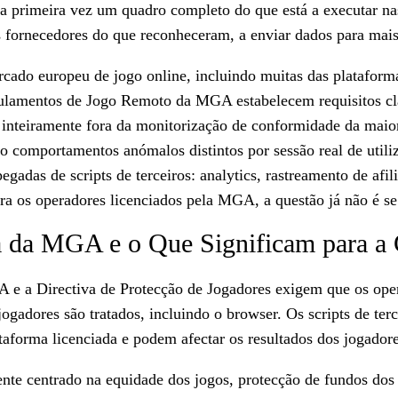
a primeira vez um quadro completo do que está a executar na
 fornecedores do que reconheceram, a enviar dados para mai
cado europeu de jogo online, incluindo muitas das plataform
gulamentos de Jogo Remoto da MGA estabelecem requisitos cla
e inteiramente fora da monitorização de conformidade da maio
comportamentos anómalos distintos por sessão real de utiliz
gadas de scripts de terceiros: analytics, rastreamento de afi
ara os operadores licenciados pela MGA, a questão já não é 
a da MGA e o Que Significam para a
e a Directiva de Protecção de Jogadores exigem que os ope
jogadores são tratados, incluindo o browser. Os scripts de te
aforma licenciada e podem afectar os resultados dos jogadores
e centrado na equidade dos jogos, protecção de fundos dos j