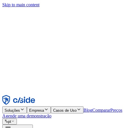
Skip to main content
Este site usa cookies e outras tecnologias que permitem a nós e às emp
publicidade. Consulte nosso Aviso de Cookies para mais detalhes.
Find out more in our
privacy policy
and
cookie notice
.
Aceitar todos
Rejeitar todos
Personalizar
Necessários
Funcionais
Análise
Marketing
Aceitar
Rejeitar
Blog
Comparar
Preços
Soluções
Empresa
Casos de Uso
Agende uma demonstração
pt