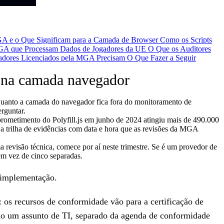
GA e o Que Significam para a Camada de Browser
Como os Scripts
GA que Processam Dados de Jogadores da UE
O Que os Auditores
radores Licenciados pela MGA Precisam
O Que Fazer a Seguir
A na camada navegador
quanto a camada do navegador fica fora do monitoramento de
rguntar.
prometimento do Polyfill.js em junho de 2024 atingiu mais de 490.000
z a trilha de evidências com data e hora que as revisões da MGA
 revisão técnica, comece por aí neste trimestre. Se é um provedor de
em vez de cinco separadas.
 implementação.
 os recursos de conformidade vão para a certificação de
mo um assunto de TI, separado da agenda de conformidade