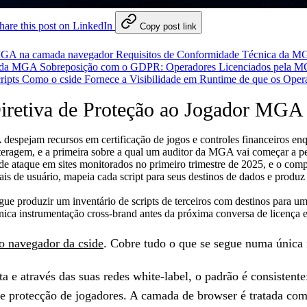
hare this post on LinkedIn
Copy post link
r MGA na camada navegador
Requisitos de Conformidade Técnica da M
es da MGA
Sobreposição com o GDPR: Operadores Licenciados pela M
ripts
Como o cside Fornece a Visibilidade em Runtime de que os Ope
Diretiva de Proteção ao Jogador MG
espejam recursos em certificação de jogos e controles financeiros en
teragem, e a primeira sobre a qual um auditor da MGA vai começar a pe
de ataque em sites monitorados no primeiro trimestre de 2025, e o com
ais de usuário, mapeia cada script para seus destinos de dados e produ
 produzir um inventário de scripts de terceiros com destinos para uma
nica instrumentação cross-brand antes da próxima conversa de licença 
o navegador da cside
. Cobre tudo o que se segue numa única
 através das suas redes white-label, o padrão é consistente:
de protecção de jogadores. A camada de browser é tratada co