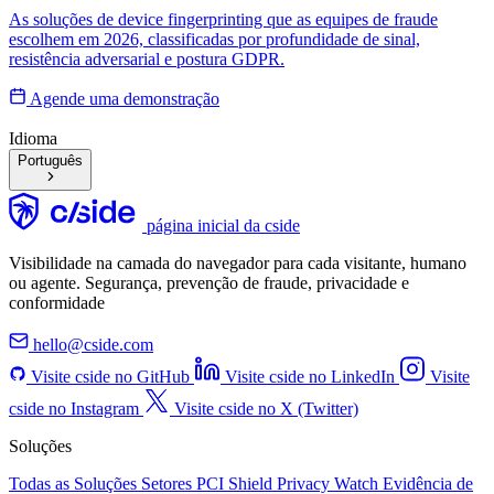
As soluções de device fingerprinting que as equipes de fraude
escolhem em 2026, classificadas por profundidade de sinal,
resistência adversarial e postura GDPR.
Agende uma demonstração
Idioma
Português
página inicial da cside
Visibilidade na camada do navegador para cada visitante, humano
ou agente. Segurança, prevenção de fraude, privacidade e
conformidade
hello@cside.com
Visite cside no GitHub
Visite cside no LinkedIn
Visite
cside no Instagram
Visite cside no X (Twitter)
Soluções
Todas as Soluções
Setores
PCI Shield
Privacy Watch
Evidência de