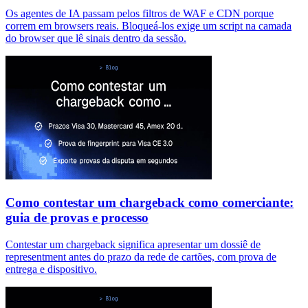
Os agentes de IA passam pelos filtros de WAF e CDN porque
correm em browsers reais. Bloqueá-los exige um script na camada
do browser que lê sinais dentro da sessão.
Como contestar um chargeback como comerciante:
guia de provas e processo
Contestar um chargeback significa apresentar um dossiê de
representment antes do prazo da rede de cartões, com prova de
entrega e dispositivo.