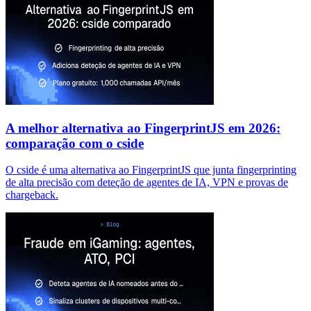
A melhor alternativa ao FingerprintJS em 2026:
comparação com o cside
O cside é uma alternativa ao FingerprintJS que junta fingerprinting
de alta precisão com deteção de agentes de IA, VPN e provas de
chargeback.