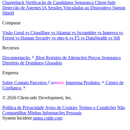
Chargeback
Verificação de Candidatos
Segurança Client-Side
Detecção de Agentes IA
Sessões Vinculadas ao Dispositivo
Signup
Shield
Comparar
Visão Geral
vs Cloudflare
vs Akamai
vs Jscrambler
vs Imperva
vs
Feroot
vs Human Security
vs otto-js
vs F5
vs DataStealth
vs Sift
Recursos
Documentação
Blog
Registro de Alterações
Preços
Segurança
Diretório de Domínios
Glossário
Empresa
Sobre
Contato
Parceiros
Carreiras
Imprensa
Produtos
Centro de
Confiança
© 2026 Client-side Development, Inc.
Política de Privacidade
Aviso de Cookies
Termos e Condições
Não
Compartilhar Minhas Informações Pessoais
System Incident
status.cside.com