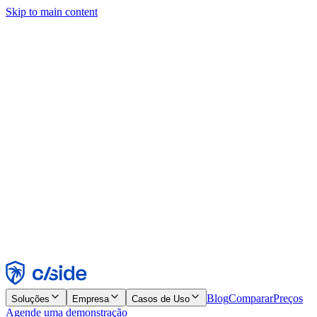
Skip to main content
Este site usa cookies e outras tecnologias que permitem a nós e às
empresas com quem trabalhamos coletar informações sobre seu
dispositivo e seu uso do site para viabilizar funcionalidades, análises
e publicidade. Consulte nosso Aviso de Cookies para mais detalhes.
Find out more in our
privacy policy
and
cookie notice
.
Aceitar todos
Rejeitar todos
Personalizar
Necessários
Funcionais
Análise
Marketing
Aceitar
Rejeitar
Blog
Comparar
Preços
Soluções
Empresa
Casos de Uso
Agende uma demonstração