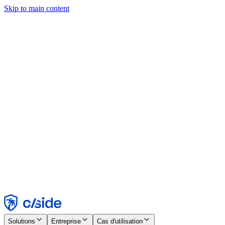
Skip to main content
Ce site utilise des cookies et d'autres technologies qui nous
permettent, ainsi qu'aux entreprises avec lesquelles nous travaillons,
de collecter des informations sur votre appareil et votre utilisation du
site afin d'activer les fonctionnalités, l'analyse et la publicité.
Consultez notre avis relatif aux cookies pour plus de détails.
Find out more in our
privacy policy
and
cookie notice
.
Tout accepter
Tout rejeter
Personnaliser
Nécessaire
Fonctionnel
Analytique
Marketing
Accepter
Rejeter
Solutions
Entreprise
Cas d'utilisation