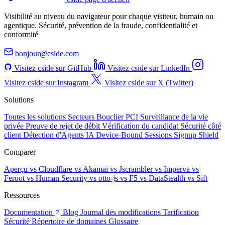
Visibilité au niveau du navigateur pour chaque visiteur, humain ou
agentique. Sécurité, prévention de la fraude, confidentialité et
conformité
bonjour@cside.com
Visitez cside sur GitHub
Visitez cside sur LinkedIn
Visitez cside sur Instagram
Visitez cside sur X (Twitter)
Solutions
Toutes les solutions
Secteurs
Bouclier PCI
Surveillance de la vie
privée
Preuve de rejet de débit
Vérification du candidat
Sécurité côté
client
Détection d'Agents IA
Device-Bound Sessions
Signup Shield
Comparer
Aperçu
vs Cloudflare
vs Akamai
vs Jscrambler
vs Imperva
vs
Feroot
vs Human Security
vs otto-js
vs F5
vs DataStealth
vs Sift
Ressources
Documentation
Blog
Journal des modifications
Tarification
Sécurité
Répertoire de domaines
Glossaire