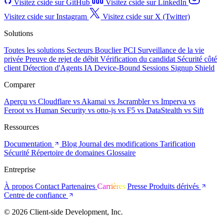
Visitez cside sur GitHub
Visitez cside sur LinkedIn
Visitez cside sur Instagram
Visitez cside sur X (Twitter)
Solutions
Toutes les solutions
Secteurs
Bouclier PCI
Surveillance de la vie
privée
Preuve de rejet de débit
Vérification du candidat
Sécurité côté
client
Détection d'Agents IA
Device-Bound Sessions
Signup Shield
Comparer
Aperçu
vs Cloudflare
vs Akamai
vs Jscrambler
vs Imperva
vs
Feroot
vs Human Security
vs otto-js
vs F5
vs DataStealth
vs Sift
Ressources
Documentation
Blog
Journal des modifications
Tarification
Sécurité
Répertoire de domaines
Glossaire
Entreprise
À propos
Contact
Partenaires
Carrières
Presse
Produits dérivés
Centre de confiance
© 2026 Client-side Development, Inc.