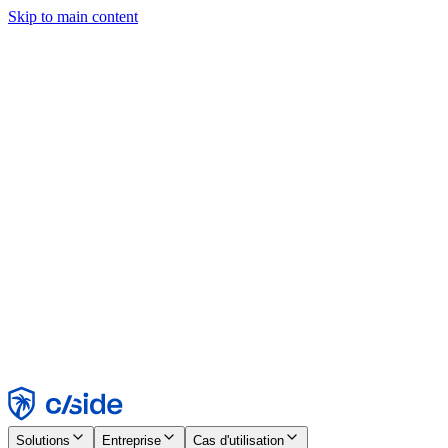
Skip to main content
Ce site utilise des cookies et d'autres technologies qui nous
permettent, ainsi qu'aux entreprises avec lesquelles nous travaillons,
de collecter des informations sur votre appareil et votre utilisation du
site afin d'activer les fonctionnalités, l'analyse et la publicité.
Consultez notre avis relatif aux cookies pour plus de détails.
Find out more in our
privacy policy
and
cookie notice
.
Tout accepter
Tout rejeter
Personnaliser
Nécessaire
Fonctionnel
Analytique
Marketing
Accepter
Rejeter
Solutions
Entreprise
Cas d'utilisation