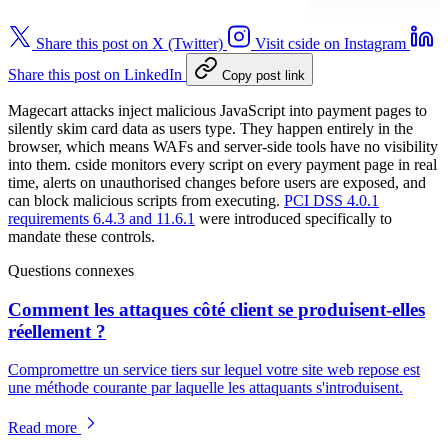
Share this post on X (Twitter)
Visit cside on Instagram
Share this post on LinkedIn
Copy post link
Magecart attacks inject malicious JavaScript into payment pages to
silently skim card data as users type. They happen entirely in the
browser, which means WAFs and server-side tools have no visibility
into them. cside monitors every script on every payment page in real
time, alerts on unauthorised changes before users are exposed, and
can block malicious scripts from executing.
PCI DSS 4.0.1
requirements 6.4.3 and 11.6.1
were introduced specifically to
mandate these controls.
Questions connexes
Comment les attaques côté client se produisent-elles
réellement ?
Compromettre un service tiers sur lequel votre site web repose est
une méthode courante par laquelle les attaquants s'introduisent.
Read more