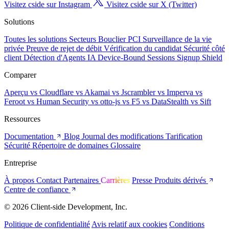
Visitez cside sur Instagram
Visitez cside sur X (Twitter)
Solutions
Toutes les solutions
Secteurs
Bouclier PCI
Surveillance de la vie
privée
Preuve de rejet de débit
Vérification du candidat
Sécurité côté
client
Détection d'Agents IA
Device-Bound Sessions
Signup Shield
Comparer
Aperçu
vs Cloudflare
vs Akamai
vs Jscrambler
vs Imperva
vs
Feroot
vs Human Security
vs otto-js
vs F5
vs DataStealth
vs Sift
Ressources
Documentation
Blog
Journal des modifications
Tarification
Sécurité
Répertoire de domaines
Glossaire
Entreprise
À propos
Contact
Partenaires
Carrières
Presse
Produits dérivés
Centre de confiance
© 2026 Client-side Development, Inc.
Politique de confidentialité
Avis relatif aux cookies
Conditions