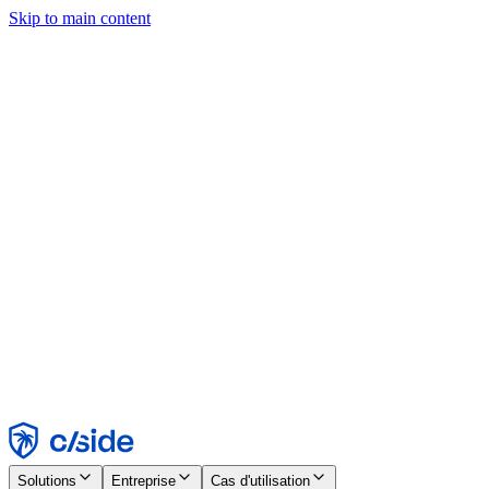
Skip to main content
Ce site utilise des cookies et d'autres technologies qui nous
permettent, ainsi qu'aux entreprises avec lesquelles nous travaillons,
de collecter des informations sur votre appareil et votre utilisation du
site afin d'activer les fonctionnalités, l'analyse et la publicité.
Consultez notre avis relatif aux cookies pour plus de détails.
Find out more in our
privacy policy
and
cookie notice
.
Tout accepter
Tout rejeter
Personnaliser
Nécessaire
Fonctionnel
Analytique
Marketing
Accepter
Rejeter
Solutions
Entreprise
Cas d'utilisation