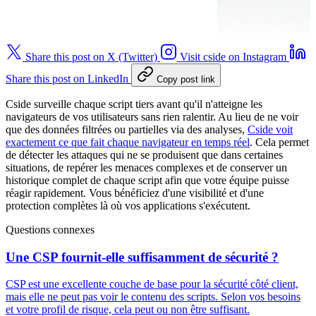
Share this post on X (Twitter)
Visit cside on Instagram
Share this post on LinkedIn
Copy post link
Cside surveille chaque script tiers avant qu'il n'atteigne les
navigateurs de vos utilisateurs sans rien ralentir. Au lieu de ne voir
que des données filtrées ou partielles via des analyses,
Cside voit
exactement ce que fait chaque navigateur en temps réel
. Cela permet
de détecter les attaques qui ne se produisent que dans certaines
situations, de repérer les menaces complexes et de conserver un
historique complet de chaque script afin que votre équipe puisse
réagir rapidement. Vous bénéficiez d'une visibilité et d'une
protection complètes là où vos applications s'exécutent.
Questions connexes
Une CSP fournit-elle suffisamment de sécurité ?
CSP est une excellente couche de base pour la sécurité côté client,
mais elle ne peut pas voir le contenu des scripts. Selon vos besoins
et votre profil de risque, cela peut ou non être suffisant.