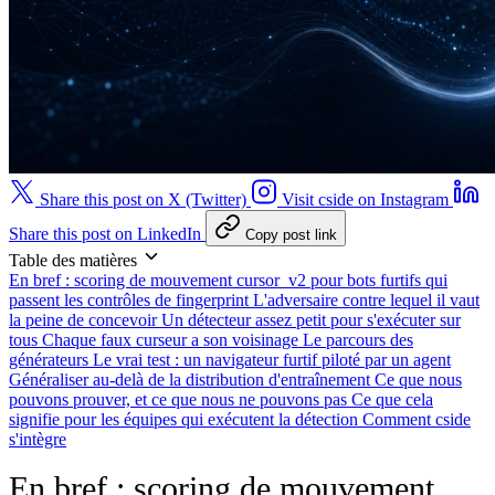
Share this post on X (Twitter)
Visit cside on Instagram
Share this post on LinkedIn
Copy post link
Table des matières
En bref : scoring de mouvement cursor_v2 pour bots furtifs qui
passent les contrôles de fingerprint
L'adversaire contre lequel il vaut
la peine de concevoir
Un détecteur assez petit pour s'exécuter sur
tous
Chaque faux curseur a son voisinage
Le parcours des
générateurs
Le vrai test : un navigateur furtif piloté par un agent
Généraliser au-delà de la distribution d'entraînement
Ce que nous
pouvons prouver, et ce que nous ne pouvons pas
Ce que cela
signifie pour les équipes qui exécutent la détection
Comment cside
s'intègre
En bref : scoring de mouvement