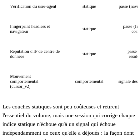
Vérification du user-agent
statique
passe (navig
Fingerprint headless et
passe (fi
statique
navigateur
corr
Réputation d'IP de centre de
passe 
statique
données
réside
Mouvement
comportemental
comportemental
signalé dès 
(cursor_v2)
Les couches statiques sont peu coûteuses et retirent
l'essentiel du volume, mais une session qui corrige chaque
indice statique n'échoue qu'à un signal qui échoue
indépendamment de ceux qu'elle a déjoués : la façon dont