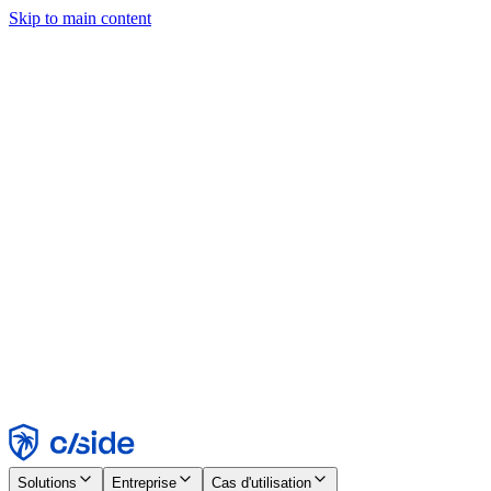
Skip to main content
Ce site utilise des cookies et d'autres technologies qui nous
permettent, ainsi qu'aux entreprises avec lesquelles nous travaillons,
de collecter des informations sur votre appareil et votre utilisation du
site afin d'activer les fonctionnalités, l'analyse et la publicité.
Consultez notre avis relatif aux cookies pour plus de détails.
Find out more in our
privacy policy
and
cookie notice
.
Tout accepter
Tout rejeter
Personnaliser
Nécessaire
Fonctionnel
Analytique
Marketing
Accepter
Rejeter
Solutions
Entreprise
Cas d'utilisation