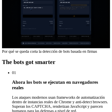
Card number
Card number
4242 4242 4242 4242
4242 4242 4242 4242
AI-written text patterns · 0.97
Order notes
Order notes
hey, side door pls, buzzer's broken :)
Thank you for your excellent service. I appreciate
Thank you for your excellent service. I appreciate
the seamless checkout experience.
the seamless checkout experience.
Complete purchase
Complete purchase
Subtotal
$128.00
Subtotal
$128.00
Shipping
$0.00
Shipping
$0.00
Total
$128.00
Total
$128.00
Payments are encrypted end to end
Payments are encrypted end to end
MOUSE TRAJECTORY
SCROLL CADENCE
KEYSTROKE SPACING
MOUSE TRAJECTORY
SCROLL CADENCE
KEYSTROKE SPACING
σ 57 ms
σ 0 ms
cside · behavioral detection
mouse trajectory
scroll cadence
keystroke spacing
typing rhythm
AI-written text patterns
browser-use automation
Por qué se queda corta la detección de bots basada en firmas
The bots got
smarter
01
Ahora los bots se ejecutan en navegadores
reales
Los ataques modernos usan frameworks de automatización
dentro de instancias reales de Chrome y anti-detect browsers.
Superan los CAPTCHA, renderizan JavaScript y parecen
humanos para las defensas a nivel de red.