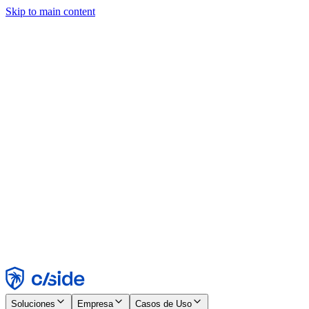
Skip to main content
Este sitio utiliza cookies y otras tecnologías que nos permiten, a
nosotros y a las empresas con las que trabajamos, recopilar
información sobre tu dispositivo y tu uso del sitio para habilitar
funcionalidad, análisis y publicidad. Consulta nuestro Aviso de
Cookies para más detalles.
Find out more in our
privacy policy
and
cookie notice
.
Aceptar todo
Rechazar todo
Personalizar
Necesarias
Funcionales
Análisis
Marketing
Aceptar
Rechazar
Soluciones
Empresa
Casos de Uso