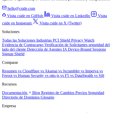
hello@cside.com
Visita cside en GitHub
Visita cside en LinkedIn
Visita
cside en Instagram
Visita cside en X (Twitter)
Soluciones
Todas las Soluciones
Industrias
PCI Shield
Privacy Watch
Evidencia de Contracargo
Verificación de Solicitantes
seguridad del
lado del cliente
Detección de Agentes IA
Device-Bound Sessions
Signup Shield
Comparar
Resumen
vs Cloudflare
vs Akamai
vs Jscrambler
vs Imperva
vs
Feroot
vs Human Security
vs otto-js
vs F5
vs DataStealth
vs Sift
Recursos
Documentación
Blog
Registro de Cambios
Precios
Seguridad
Directorio de Dominios
Glosario
Empresa