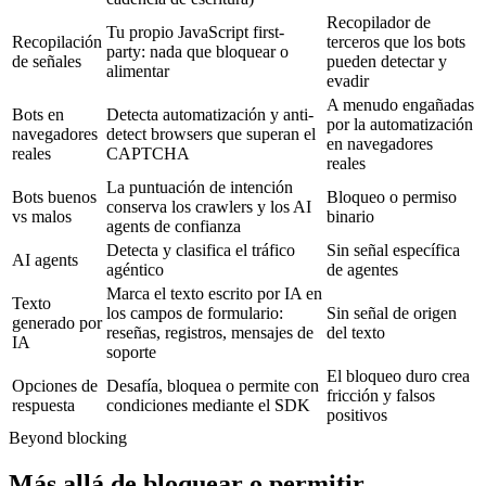
Recopilador de
Tu propio JavaScript first-
Recopilación
terceros que los bots
party: nada que bloquear o
de señales
pueden detectar y
alimentar
evadir
A menudo engañadas
Bots en
Detecta automatización y anti-
por la automatización
navegadores
detect browsers que superan el
en navegadores
reales
CAPTCHA
reales
La puntuación de intención
Bots buenos
Bloqueo o permiso
conserva los crawlers y los AI
vs malos
binario
agents de confianza
Detecta y clasifica el tráfico
Sin señal específica
AI agents
agéntico
de agentes
Marca el texto escrito por IA en
Texto
los campos de formulario:
Sin señal de origen
generado por
reseñas, registros, mensajes de
del texto
IA
soporte
El bloqueo duro crea
Opciones de
Desafía, bloquea o permite con
fricción y falsos
respuesta
condiciones mediante el SDK
positivos
Beyond blocking
Más allá de bloquear o permitir