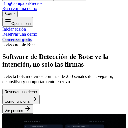
Blog
Comparar
Precios
Reservar una demo
es
Open menu
Iniciar sesión
Reservar una demo
Comenzar gratis
Detección de Bots
Software de Detección de Bots: ve la
intención,
no solo las firmas
Detecta bots modernos con más de 250 señales de navegador,
dispositivo y comportamiento en vivo.
Reservar una demo
Cómo funciona
Ver precios
BEHAVIORAL SIGNAL LAYER
browser use · computer use · live
Email
Email
browser use session · human
computer use session · agent
sam@acme.dev
sam@acme.dev
example.com/checkout
human · verified
example.com/checkout
automated · flagged