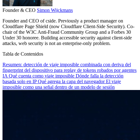
Founder & CEO
Simon Wijckmans
Founder and CEO of cside. Previously a product manager on
Cloudflare Page Shield (now Cloudflare Client-Side Security). Co-
chair of the W3C Anti-Fraud Community Group and a Forbes 30
Under 30 honoree. Building accessible security against client-side
attacks, web security is not an enterprise-only problem.
Tabla de Contenidos
Resumen: detección de viaje imposible combinada con deriva del
fingerprint del dispositivo para replay de tokens robados por agentes
IA
Qué cuenta como viaje imposible
Dónde falla la detección
basada solo en IP
Qué agrega la capa del navegador
El viaje
imposible como una señal dentro de un modelo de sesión