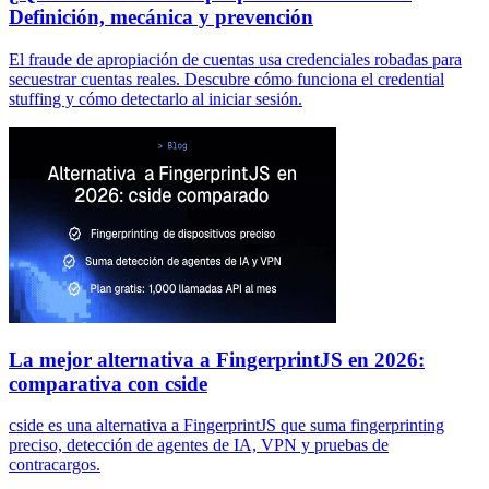
Definición, mecánica y prevención
El fraude de apropiación de cuentas usa credenciales robadas para
secuestrar cuentas reales. Descubre cómo funciona el credential
stuffing y cómo detectarlo al iniciar sesión.
La mejor alternativa a FingerprintJS en 2026:
comparativa con cside
cside es una alternativa a FingerprintJS que suma fingerprinting
preciso, detección de agentes de IA, VPN y pruebas de
contracargos.