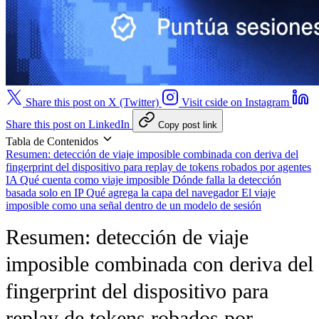
Share this post on X (Twitter)
Visit cside on Instagram
Share this post on LinkedIn
Copy post link
Tabla de Contenidos
Resumen: detección de viaje imposible combinada con deriva del
fingerprint del dispositivo para replay de tokens robados por agentes
IA
Qué cuenta como viaje imposible
Dónde falla la detección
basada solo en IP
Qué agrega la capa del navegador
El viaje
imposible como una señal dentro de un modelo de sesión
Resumen: detección de viaje
imposible combinada con deriva del
fingerprint del dispositivo para
replay de tokens robados por