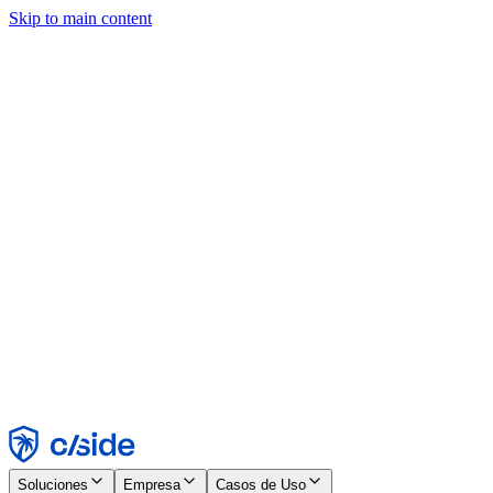
Skip to main content
Este sitio utiliza cookies y otras tecnologías que nos permiten, a
nosotros y a las empresas con las que trabajamos, recopilar
información sobre tu dispositivo y tu uso del sitio para habilitar
funcionalidad, análisis y publicidad. Consulta nuestro Aviso de
Cookies para más detalles.
Find out more in our
privacy policy
and
cookie notice
.
Aceptar todo
Rechazar todo
Personalizar
Necesarias
Funcionales
Análisis
Marketing
Aceptar
Rechazar
Soluciones
Empresa
Casos de Uso