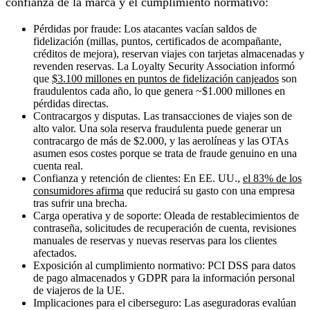
confianza de la marca y el cumplimiento normativo:
Pérdidas por fraude:
Los atacantes vacían saldos de
fidelización (millas, puntos, certificados de acompañante,
créditos de mejora), reservan viajes con tarjetas almacenadas y
revenden reservas. La Loyalty Security Association informó
que
$3.100 millones en puntos de fidelización canjeados
son
fraudulentos cada año, lo que genera ~$1.000 millones en
pérdidas directas.
Contracargos y disputas.
Las transacciones de viajes son de
alto valor. Una sola reserva fraudulenta puede generar un
contracargo de más de $2.000, y las aerolíneas y las OTAs
asumen esos costes porque se trata de fraude genuino en una
cuenta real.
Confianza y retención de clientes:
En EE. UU.,
el 83% de los
consumidores afirma
que reducirá su gasto con una empresa
tras sufrir una brecha.
Carga operativa y de soporte:
Oleada de restablecimientos de
contraseña, solicitudes de recuperación de cuenta, revisiones
manuales de reservas y nuevas reservas para los clientes
afectados.
Exposición al cumplimiento normativo:
PCI DSS para datos
de pago almacenados y GDPR para la información personal
de viajeros de la UE.
Implicaciones para el ciberseguro:
Las aseguradoras evalúan