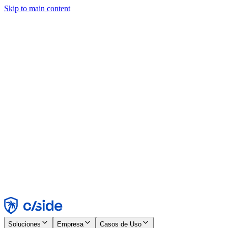
Skip to main content
Este sitio utiliza cookies y otras tecnologías que nos permiten, a
nosotros y a las empresas con las que trabajamos, recopilar
información sobre tu dispositivo y tu uso del sitio para habilitar
funcionalidad, análisis y publicidad. Consulta nuestro Aviso de
Cookies para más detalles.
Find out more in our
privacy policy
and
cookie notice
.
Aceptar todo
Rechazar todo
Personalizar
Necesarias
Funcionales
Análisis
Marketing
Aceptar
Rechazar
Soluciones
Empresa
Casos de Uso