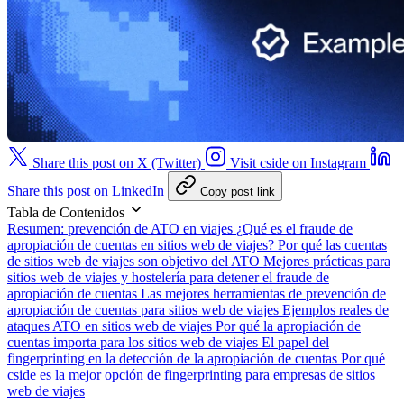
Share this post on X (Twitter)
Visit cside on Instagram
Share this post on LinkedIn
Copy post link
Tabla de Contenidos
Resumen: prevención de ATO en viajes
¿Qué es el fraude de
apropiación de cuentas en sitios web de viajes?
Por qué las cuentas
de sitios web de viajes son objetivo del ATO
Mejores prácticas para
sitios web de viajes y hostelería para detener el fraude de
apropiación de cuentas
Las mejores herramientas de prevención de
apropiación de cuentas para sitios web de viajes
Ejemplos reales de
ataques ATO en sitios web de viajes
Por qué la apropiación de
cuentas importa para los sitios web de viajes
El papel del
fingerprinting en la detección de la apropiación de cuentas
Por qué
cside es la mejor opción de fingerprinting para empresas de sitios
web de viajes