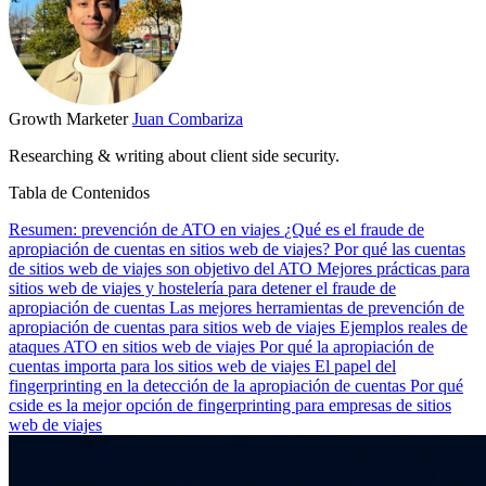
Growth Marketer
Juan Combariza
Researching & writing about client side security.
Tabla de Contenidos
Resumen: prevención de ATO en viajes
¿Qué es el fraude de
apropiación de cuentas en sitios web de viajes?
Por qué las cuentas
de sitios web de viajes son objetivo del ATO
Mejores prácticas para
sitios web de viajes y hostelería para detener el fraude de
apropiación de cuentas
Las mejores herramientas de prevención de
apropiación de cuentas para sitios web de viajes
Ejemplos reales de
ataques ATO en sitios web de viajes
Por qué la apropiación de
cuentas importa para los sitios web de viajes
El papel del
fingerprinting en la detección de la apropiación de cuentas
Por qué
cside es la mejor opción de fingerprinting para empresas de sitios
web de viajes