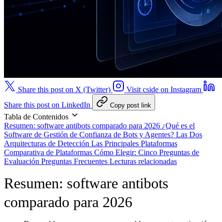
Share this post on X (Twitter)
Visit cside on Instagram
Share this post on LinkedIn
Copy post link
Tabla de Contenidos
Resumen: software antibots comparado para 2026
¿Qué es el
Software de Gestión de Confianza de Bots y Agentes?
Las Dos
Arquitecturas de Detección
Las Principales Plataformas
Comparativa de Plataformas
Cómo Elegir: Cinco Preguntas de
Evaluación
Preguntas Frecuentes
Lecturas relacionadas
Resumen: software antibots
comparado para 2026