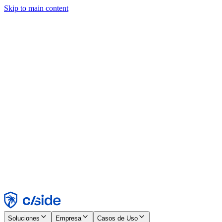
Skip to main content
Este sitio utiliza cookies y otras tecnologías que nos permiten, a
nosotros y a las empresas con las que trabajamos, recopilar
información sobre tu dispositivo y tu uso del sitio para habilitar
funcionalidad, análisis y publicidad. Consulta nuestro Aviso de
Cookies para más detalles.
Find out more in our
privacy policy
and
cookie notice
.
Aceptar todo
Rechazar todo
Personalizar
Necesarias
Funcionales
Análisis
Marketing
Aceptar
Rechazar
Soluciones
Empresa
Casos de Uso