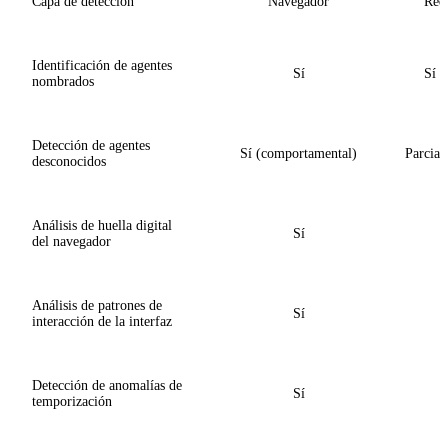
Capa de detección
Navegador
Red
Identificación de agentes
Sí
Sí (
nombrados
Detección de agentes
Sí (comportamental)
Parcial
desconocidos
Análisis de huella digital
Sí
del navegador
Análisis de patrones de
Sí
interacción de la interfaz
Detección de anomalías de
Sí
temporización