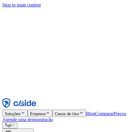
Skip to main content
Este site usa cookies e outras tecnologias que permitem a nós e às emp
publicidade. Consulte nosso Aviso de Cookies para mais detalhes.
Find out more in our
privacy policy
and
cookie notice
.
Aceitar todos
Rejeitar todos
Personalizar
Necessários
Funcionais
Análise
Marketing
Aceitar
Rejeitar
Blog
Comparar
Preços
Soluções
Empresa
Casos de Uso
Agende uma demonstração
pt