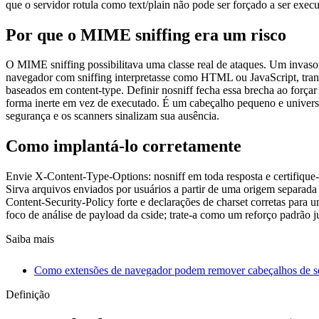
que o servidor rotula como text/plain não pode ser forçado a ser ex
Por que o MIME sniffing era um risco
O MIME sniffing possibilitava uma classe real de ataques. Um invaso
navegador com sniffing interpretasse como HTML ou JavaScript, tra
baseados em content-type. Definir nosniff fecha essa brecha ao força
forma inerte em vez de executado. É um cabeçalho pequeno e universa
segurança e os scanners sinalizam sua ausência.
Como implantá-lo corretamente
Envie X-Content-Type-Options: nosniff em toda resposta e certifique-s
Sirva arquivos enviados por usuários a partir de uma origem separad
Content-Security-Policy forte e declarações de charset corretas para 
foco de análise de payload da cside; trate-a como um reforço padrão
Saiba mais
Como extensões de navegador podem remover cabeçalhos de 
Definição