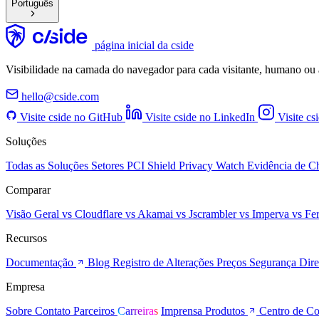
Português
página inicial da cside
Visibilidade na camada do navegador para cada visitante, humano ou 
hello@cside.com
Visite cside no GitHub
Visite cside no LinkedIn
Visite cs
Soluções
Todas as Soluções
Setores
PCI Shield
Privacy Watch
Evidência de 
Comparar
Visão Geral
vs Cloudflare
vs Akamai
vs Jscrambler
vs Imperva
vs Fe
Recursos
Documentação
Blog
Registro de Alterações
Preços
Segurança
Dire
Empresa
Sobre
Contato
Parceiros
Carreiras
Imprensa
Produtos
Centro de C