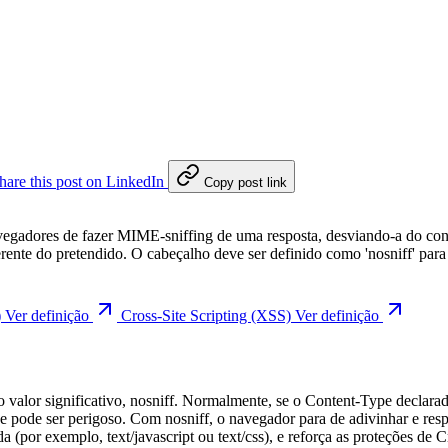
hare this post on LinkedIn
Copy post link
dores de fazer MIME-sniffing de uma resposta, desviando-a do conten
rente do pretendido. O cabeçalho deve ser definido como 'nosniff' par
)
Ver definição
Cross-Site Scripting (XSS)
Ver definição
alor significativo, nosniff. Normalmente, se o Content-Type declarad
que pode ser perigoso. Com nosniff, o navegador para de adivinhar e res
a (por exemplo, text/javascript ou text/css), e reforça as proteções de