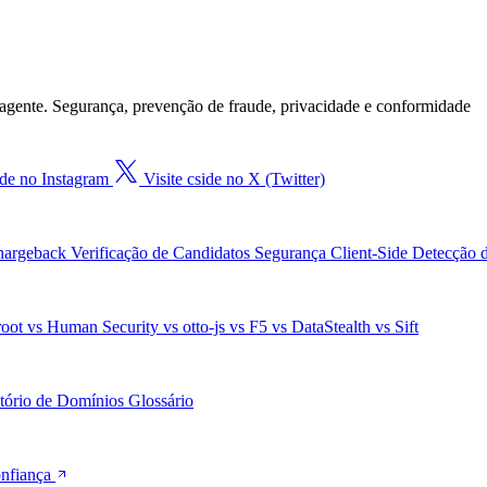
agente. Segurança, prevenção de fraude, privacidade e conformidade
ide no Instagram
Visite cside no X (Twitter)
Chargeback
Verificação de Candidatos
Segurança Client-Side
Detecção 
root
vs Human Security
vs otto-js
vs F5
vs DataStealth
vs Sift
tório de Domínios
Glossário
onfiança