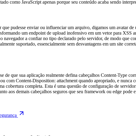
ecutado como JavaScript apenas porque seu conteúdo acaba sendo interp
r que pudesse enviar ou influenciar um arquivo, digamos um avatar de
nsformando um endpoint de upload inofensivo em um vetor para XSS a
r o navegador a confiar no tipo declarado pelo servidor, de modo que co
lmente suportado, essencialmente sem desvantagens em um site corretame
e de que sua aplicação realmente defina cabeçalhos Content-Type corret
a ou com Content-Disposition: attachment quando apropriado, e nunca c
uma cobertura completa. Esta é uma questão de configuração de servidor
 junto aos demais cabeçalhos seguros que seu framework ou edge pode e
segurança