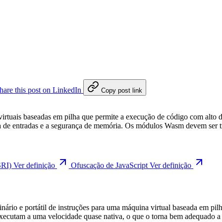
hare this post on LinkedIn
Copy post link
virtuais baseadas em pilha que permite a execução de código com al
a de entradas e a segurança de memória. Os módulos Wasm devem ser t
(SRI)
Ver definição
Ofuscação de JavaScript
Ver definição
rio e portátil de instruções para uma máquina virtual baseada em pil
utam a uma velocidade quase nativa, o que o torna bem adequado a t