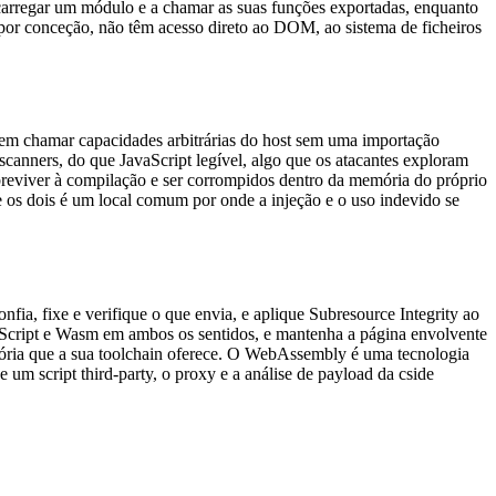
carregar um módulo e a chamar as suas funções exportadas, enquanto
or conceção, não têm acesso direto ao DOM, ao sistema de ficheiros
m chamar capacidades arbitrárias do host sem uma importação
scanners, do que JavaScript legível, algo que os atacantes exploram
eviver à compilação e ser corrompidos dentro da memória do próprio
 os dois é um local comum por onde a injeção e o uso indevido se
ia, fixe e verifique o que envia, e aplique Subresource Integrity ao
vaScript e Wasm em ambos os sentidos, e mantenha a página envolvente
ória que a sua toolchain oferece. O WebAssembly é uma tecnologia
um script third-party, o proxy e a análise de payload da cside