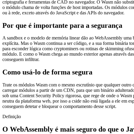
criptografia e ferramentas de CAD no navegador. O Wasm não substitu
o módulo chama de volta funções de host importadas. Os módulos cor
ou à rede, exceto através do JavaScript e das APIs do navegador.
Por que é importante para a segurança
A sandbox e o modelo de memória linear dão ao WebAssembly uma bas
explícita. Mas o Wasm continua a ser código, e a sua forma binária to
para esconder lógica como cryptominers ou rotinas de skimming ofu
módulo. E como o Wasm chega ao mundo exterior apenas através das su
conseguem infiltrar.
Como usá-lo de forma segura
Trate os módulos Wasm com o mesmo escrutínio que qualquer outro códi
carregar módulos a partir de um CDN, para que um binário adulterado
sob uma Content Security Policy rigorosa, que rege de onde o Wasm 
neutra da plataforma web, por isso a cside não está ligada a ele em e
conseguem detetar e bloquear o comportamento desse script.
Definição
O WebAssembly é mais seguro do que o Ja