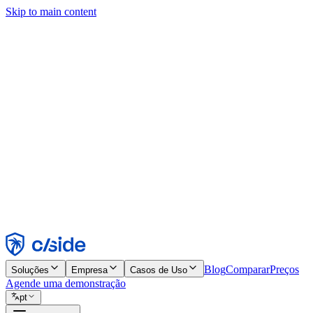
Skip to main content
Este site usa cookies e outras tecnologias que permitem a nós e às emp
publicidade. Consulte nosso Aviso de Cookies para mais detalhes.
Find out more in our
privacy policy
and
cookie notice
.
Aceitar todos
Rejeitar todos
Personalizar
Necessários
Funcionais
Análise
Marketing
Aceitar
Rejeitar
Blog
Comparar
Preços
Soluções
Empresa
Casos de Uso
Agende uma demonstração
pt