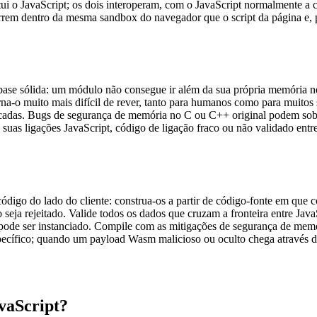
i o JavaScript; os dois interoperam, com o JavaScript normalmente a 
rem dentro da mesma sandbox do navegador que o script da página e, p
e sólida: um módulo não consegue ir além da sua própria memória ne
rna-o muito mais difícil de rever, tanto para humanos como para muitos 
scadas. Bugs de segurança de memória no C ou C++ original podem sobr
as ligações JavaScript, código de ligação fraco ou não validado entre
go do lado do cliente: construa-os a partir de código-fonte em que conf
 seja rejeitado. Valide todos os dados que cruzam a fronteira entre Ja
pode ser instanciado. Compile com as mitigações de segurança de mem
specífico; quando um payload Wasm malicioso ou oculto chega através de 
vaScript?