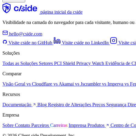
página inicial da cside
Visibilidade na camada do navegador para cada visitante, humano ou 
hello@cside.com
Visite cside no GitHub
Visite cside no LinkedIn
Visite cs
Soluções
Todas as Soluções
Setores
PCI Shield
Privacy Watch
Evidência de 
Comparar
Visão Geral
vs Cloudflare
vs Akamai
vs Jscrambler
vs Imperva
vs Fe
Recursos
Documentação
Blog
Registro de Alterações
Preços
Segurança
Dire
Empresa
Sobre
Contato
Parceiros
Carreiras
Imprensa
Produtos
Centro de C
© 2026 Client-side Development, Inc.