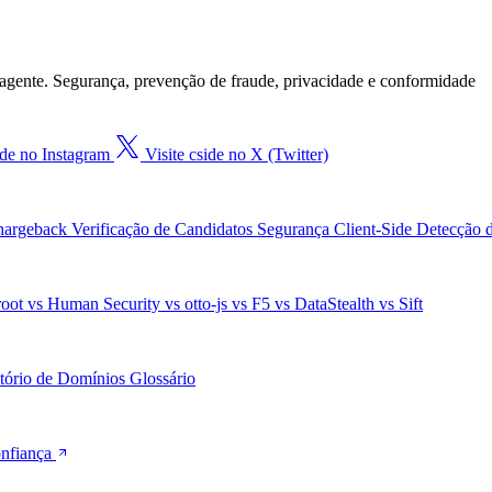
agente. Segurança, prevenção de fraude, privacidade e conformidade
ide no Instagram
Visite cside no X (Twitter)
Chargeback
Verificação de Candidatos
Segurança Client-Side
Detecção 
root
vs Human Security
vs otto-js
vs F5
vs DataStealth
vs Sift
tório de Domínios
Glossário
onfiança