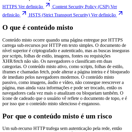
HTTPS
Ver definição
Content Security Policy (CSP)
Ver
definição
HSTS (Strict Transport Security)
Ver definição
O que é conteúdo misto
Conteúdo misto ocorre quando uma página entregue por HTTPS
carrega sub-recursos por HTTP em texto simples. O documento de
nível superior é criptografado e autenticado, mas as buscas inseguras
por scripts, folhas de estilo, imagens, fontes ou requisições
XHR/fetch não são. Os navegadores o classificam em duas
categorias. O conteúdo misto ativo, como scripts, folhas de estilo,
iframes e chamadas fetch, pode alterar a página inteira e é bloqueado
de imediato pelos navegadores modernos. O conteúdo misto
passivo, como imagens, áudio e vídeo, não consegue reescrever a
página, mas ainda vaza informações e pode ser trocado, então os
navegadores cada vez mais o atualizam ou bloqueiam também. O
ícone de cadeado que o usuário vê reflete o documento de topo, e é
por isso que o conteúdo misto silencioso é enganoso.
Por que o conteúdo misto é um risco
Um sub-recurso HTTP trafega sem autenticação pela rede, então