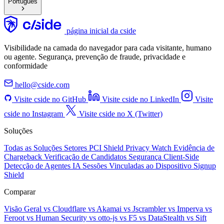
Português
página inicial da cside
Visibilidade na camada do navegador para cada visitante, humano
ou agente. Segurança, prevenção de fraude, privacidade e
conformidade
hello@cside.com
Visite cside no GitHub
Visite cside no LinkedIn
Visite
cside no Instagram
Visite cside no X (Twitter)
Soluções
Todas as Soluções
Setores
PCI Shield
Privacy Watch
Evidência de
Chargeback
Verificação de Candidatos
Segurança Client-Side
Detecção de Agentes IA
Sessões Vinculadas ao Dispositivo
Signup
Shield
Comparar
Visão Geral
vs Cloudflare
vs Akamai
vs Jscrambler
vs Imperva
vs
Feroot
vs Human Security
vs otto-js
vs F5
vs DataStealth
vs Sift