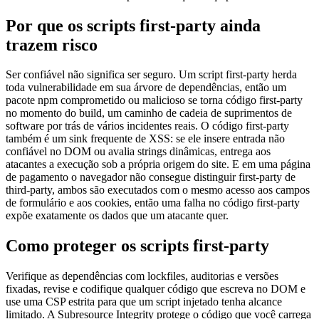
Por que os scripts first-party ainda
trazem risco
Ser confiável não significa ser seguro. Um script first-party herda
toda vulnerabilidade em sua árvore de dependências, então um
pacote npm comprometido ou malicioso se torna código first-party
no momento do build, um caminho de cadeia de suprimentos de
software por trás de vários incidentes reais. O código first-party
também é um sink frequente de XSS: se ele insere entrada não
confiável no DOM ou avalia strings dinâmicas, entrega aos
atacantes a execução sob a própria origem do site. E em uma página
de pagamento o navegador não consegue distinguir first-party de
third-party, ambos são executados com o mesmo acesso aos campos
de formulário e aos cookies, então uma falha no código first-party
expõe exatamente os dados que um atacante quer.
Como proteger os scripts first-party
Verifique as dependências com lockfiles, auditorias e versões
fixadas, revise e codifique qualquer código que escreva no DOM e
use uma CSP estrita para que um script injetado tenha alcance
limitado. A Subresource Integrity protege o código que você carrega