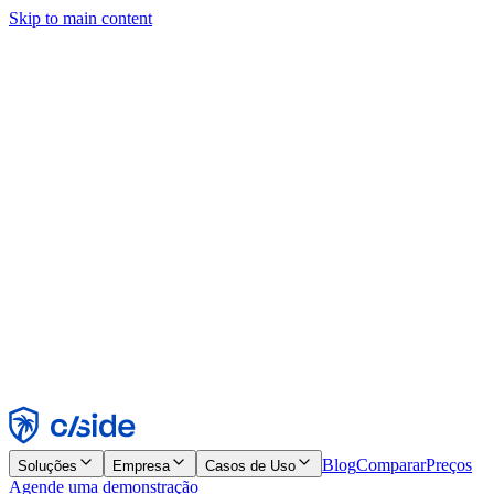
Skip to main content
Este site usa cookies e outras tecnologias que permitem a nós e às
empresas com quem trabalhamos coletar informações sobre seu
dispositivo e seu uso do site para viabilizar funcionalidades, análises
e publicidade. Consulte nosso Aviso de Cookies para mais detalhes.
Find out more in our
privacy policy
and
cookie notice
.
Aceitar todos
Rejeitar todos
Personalizar
Necessários
Funcionais
Análise
Marketing
Aceitar
Rejeitar
Blog
Comparar
Preços
Soluções
Empresa
Casos de Uso
Agende uma demonstração