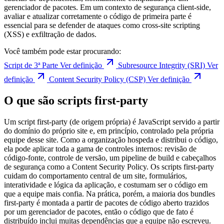
gerenciador de pacotes. Em um contexto de segurança client-side,
avaliar e atualizar corretamente o código de primeira parte é
essencial para se defender de ataques como cross-site scripting
(XSS) e exfiltração de dados.
Você também pode estar procurando:
Script de 3ª Parte
Ver definição
Subresource Integrity (SRI)
Ver
definição
Content Security Policy (CSP)
Ver definição
O que são scripts first-party
Um script first-party (de origem própria) é JavaScript servido a partir
do domínio do próprio site e, em princípio, controlado pela própria
equipe desse site. Como a organização hospeda e distribui o código,
ela pode aplicar toda a gama de controles internos: revisão de
código-fonte, controle de versão, um pipeline de build e cabeçalhos
de segurança como a Content Security Policy. Os scripts first-party
cuidam do comportamento central de um site, formulários,
interatividade e lógica da aplicação, e costumam ser o código em
que a equipe mais confia. Na prática, porém, a maioria dos bundles
first-party é montada a partir de pacotes de código aberto trazidos
por um gerenciador de pacotes, então o código que de fato é
distribuído inclui muitas dependências que a equipe não escreveu.