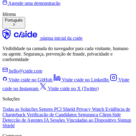
Agende uma demonstração
Idioma
Português
página inicial da cside
Visibilidade na camada do navegador para cada visitante, humano
ou agente. Segurança, prevenção de fraude, privacidade e
conformidade
hello@cside.com
Visite cside no GitHub
Visite cside no LinkedIn
Visite
cside no Instagram
Visite cside no X (Twitter)
Soluções
Todas as Soluções
Setores
PCI Shield
Privacy Watch
Evidência de
Chargeback
Verificação de Candidatos
Segurança Client-Side
Detecção de Agentes IA
Sessões Vinculadas ao Dispositivo
Signup
Shield
Comparar