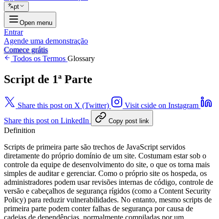
pt
Open menu
Entrar
Agende uma demonstração
Comece grátis
Todos os Termos
Glossary
Script de 1ª Parte
Share this post on X (Twitter)
Visit cside on Instagram
Share this post on LinkedIn
Copy post link
Definition
Scripts de primeira parte são trechos de JavaScript servidos
diretamente do próprio domínio de um site. Costumam estar sob o
controle da equipe de desenvolvimento do site, o que os torna mais
simples de auditar e gerenciar. Como o próprio site os hospeda, os
administradores podem usar revisões internas de código, controle de
versão e cabeçalhos de segurança rígidos (como a Content Security
Policy) para reduzir vulnerabilidades. No entanto, mesmo scripts de
primeira parte podem conter falhas de segurança por causa de
cadeias de dependências, normalmente compiladas por um