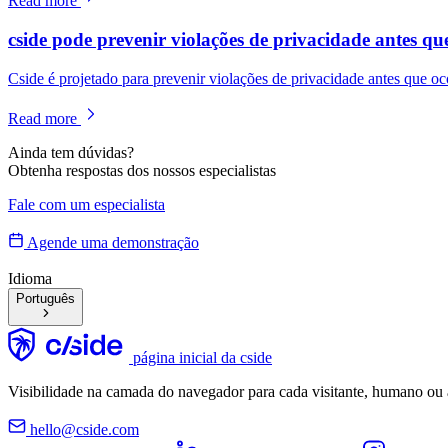
Read more
cside pode prevenir violações de privacidade antes q
Cside é projetado para prevenir violações de privacidade antes que o
Read more
Ainda tem dúvidas?
Obtenha respostas dos nossos especialistas
Fale com um especialista
Agende uma demonstração
Idioma
Português
página inicial da cside
Visibilidade na camada do navegador para cada visitante, humano ou 
hello@cside.com