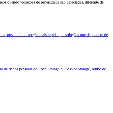
os quando violações de privacidade são detectadas, diferente de
 dados, nos dando detecção mais rápida que soluções que dependem de
ração de dados pessoais do LocalStorage ou SessionStorage, roubo de