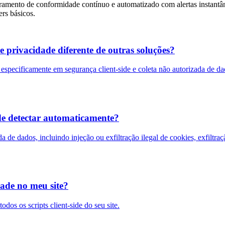
amento de conformidade contínuo e automatizado com alertas instantâne
rs básicos.
privacidade diferente de outras soluções?
a especificamente em segurança client-side e coleta não autorizada de
ode detectar automaticamente?
a de dados, incluindo injeção ou exfiltração ilegal de cookies, exfilt
dade no meu site?
dos os scripts client-side do seu site.