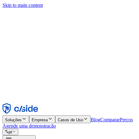
Skip to main content
Este site usa cookies e outras tecnologias que permitem a nós e às emp
publicidade. Consulte nosso Aviso de Cookies para mais detalhes.
Find out more in our
privacy policy
and
cookie notice
.
Aceitar todos
Rejeitar todos
Personalizar
Necessários
Funcionais
Análise
Marketing
Aceitar
Rejeitar
Blog
Comparar
Preços
Soluções
Empresa
Casos de Uso
Agende uma demonstração
pt