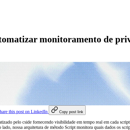
utomatizar monitoramento de pr
hare this post on LinkedIn
Copy post link
izado pelo cside fornecendo visibilidade em tempo real em cada script 
ado, nossa arquitetura de método Script monitora quais dados os scrip