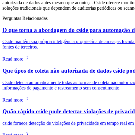
autorizada de dados antes mesmo que aconteça. Cside oferece monitor
soluções tradicionais que dependem de auditorias periódicas ou scanne
Perguntas Relacionadas
O que torna a abordagem do cside para automação de 
Cside mantém sua própria inteligência proprietária de ameaças focad
fontes de terceiros.
Read more
Que tipos de coleta não autorizada de dados cside p
Cside detecta automaticamente todas as formas de coleta não autorizad
informações de pagamento e rastreamento sem consentimento.
Read more
Quão rápido cside pode detectar violações de privaci
cside fornece detecção de violações de privacidade em tempo real em to