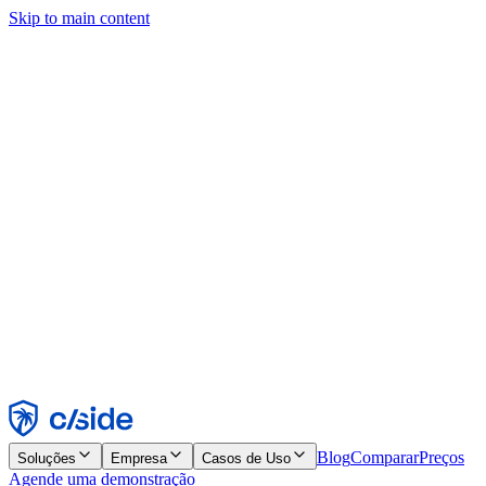
Skip to main content
Este site usa cookies e outras tecnologias que permitem a nós e às
empresas com quem trabalhamos coletar informações sobre seu
dispositivo e seu uso do site para viabilizar funcionalidades, análises
e publicidade. Consulte nosso Aviso de Cookies para mais detalhes.
Find out more in our
privacy policy
and
cookie notice
.
Aceitar todos
Rejeitar todos
Personalizar
Necessários
Funcionais
Análise
Marketing
Aceitar
Rejeitar
Blog
Comparar
Preços
Soluções
Empresa
Casos de Uso
Agende uma demonstração