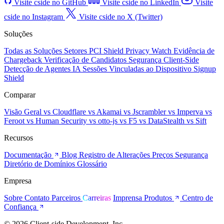
Visite cside no GitHub
Visite cside no LinkedIn
Visite
cside no Instagram
Visite cside no X (Twitter)
Soluções
Todas as Soluções
Setores
PCI Shield
Privacy Watch
Evidência de
Chargeback
Verificação de Candidatos
Segurança Client-Side
Detecção de Agentes IA
Sessões Vinculadas ao Dispositivo
Signup
Shield
Comparar
Visão Geral
vs Cloudflare
vs Akamai
vs Jscrambler
vs Imperva
vs
Feroot
vs Human Security
vs otto-js
vs F5
vs DataStealth
vs Sift
Recursos
Documentação
Blog
Registro de Alterações
Preços
Segurança
Diretório de Domínios
Glossário
Empresa
Sobre
Contato
Parceiros
Carreiras
Imprensa
Produtos
Centro de
Confiança
© 2026 Client-side Development, Inc.