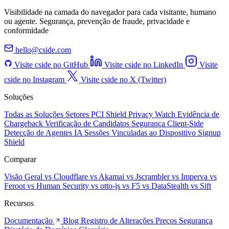
Visibilidade na camada do navegador para cada visitante, humano
ou agente. Segurança, prevenção de fraude, privacidade e
conformidade
hello@cside.com
Visite cside no GitHub
Visite cside no LinkedIn
Visite
cside no Instagram
Visite cside no X (Twitter)
Soluções
Todas as Soluções
Setores
PCI Shield
Privacy Watch
Evidência de
Chargeback
Verificação de Candidatos
Segurança Client-Side
Detecção de Agentes IA
Sessões Vinculadas ao Dispositivo
Signup
Shield
Comparar
Visão Geral
vs Cloudflare
vs Akamai
vs Jscrambler
vs Imperva
vs
Feroot
vs Human Security
vs otto-js
vs F5
vs DataStealth
vs Sift
Recursos
Documentação
Blog
Registro de Alterações
Preços
Segurança