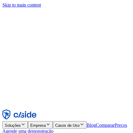
Skip to main content
Este site usa cookies e outras tecnologias que permitem a nós e às
empresas com quem trabalhamos coletar informações sobre seu
dispositivo e seu uso do site para viabilizar funcionalidades, análises
e publicidade. Consulte nosso Aviso de Cookies para mais detalhes.
Find out more in our
privacy policy
and
cookie notice
.
Aceitar todos
Rejeitar todos
Personalizar
Necessários
Funcionais
Análise
Marketing
Aceitar
Rejeitar
Blog
Comparar
Preços
Soluções
Empresa
Casos de Uso
Agende uma demonstração