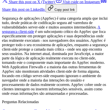
Share this post on X (Twitter)
Visit cside on Instagram
Share this post on LinkedIn
Copy post link
Segurança de aplicações (AppSec) é uma categoria ampla que inclui
tudo, desde práticas de codificação segura até varredura de
vulnerabilidades server-side e muitos assuntos intermediários.
A
segurança client-side
é um subconjunto crítico do AppSec que foca
especificamente em proteger aplicações e suas dependências onde
elas realmente executam - nos navegadores dos usuários. AppSec é
proteger todo o seu ecossistema de aplicações, enquanto a segurança
client-side protege a camada mais crítica - onde seu app encontra
seus usuários. Na internet atual, dominada por JavaScript, a maior
parte da lógica de aplicação realmente executa no client-side,
tornando este o componente mais importante do AppSec moderno.
Web Application Firewalls e a maioria das outras ferramentas de
AppSec não monitoram atividades client-side de forma alguma,
focando em código server-side enquanto ignoram o ambiente do
navegador onde a maioria das interações do usuário e
processamento de dados realmente ocorrem. AppSec cobre onde os
clientes interagem ou inserem informações sensíveis, assim como
onde essas informações são armazenadas e processadas.
Perguntas Relacionadas