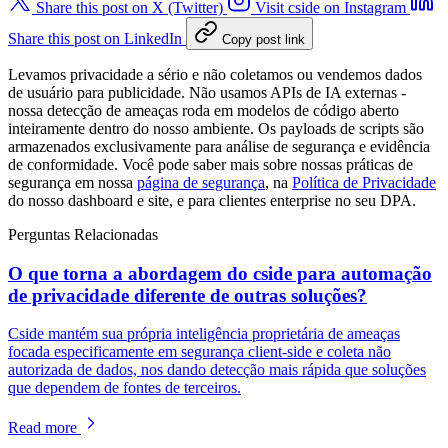
Share this post on X (Twitter)
Visit cside on Instagram
Share this post on LinkedIn
Copy post link
Levamos privacidade a sério e não coletamos ou vendemos dados
de usuário para publicidade. Não usamos APIs de IA externas -
nossa detecção de ameaças roda em modelos de código aberto
inteiramente dentro do nosso ambiente. Os payloads de scripts são
armazenados exclusivamente para análise de segurança e evidência
de conformidade. Você pode saber mais sobre nossas práticas de
segurança em nossa
página de segurança
, na
Política de Privacidade
do nosso dashboard e site, e para clientes enterprise no seu DPA.
Perguntas Relacionadas
O que torna a abordagem do cside para automação
de privacidade diferente de outras soluções?
Cside mantém sua própria inteligência proprietária de ameaças
focada especificamente em segurança client-side e coleta não
autorizada de dados, nos dando detecção mais rápida que soluções
que dependem de fontes de terceiros.
Read more