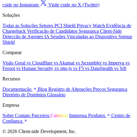
cside no Instagram
Visite cside no X (Twitter)
Soluções
Todas as Soluções
Setores
PCI Shield
Privacy Watch
Evidência de
Chargeback
Verificação de Candidatos
Segurança Client-Side
Detecção de Agentes IA
Sessões Vinculadas ao Dispositivo
Signup
Shield
Comparar
Visão Geral
vs Cloudflare
vs Akamai
vs Jscrambler
vs Imperva
vs
Feroot
vs Human Security
vs otto-js
vs F5
vs DataStealth
vs Sift
Recursos
Documentação
Blog
Registro de Alterações
Preços
Segurança
Diretório de Domínios
Glossário
Empresa
Sobre
Contato
Parceiros
Carreiras
Imprensa
Produtos
Centro de
Confiança
© 2026 Client-side Development, Inc.