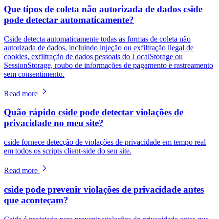
Que tipos de coleta não autorizada de dados cside
pode detectar automaticamente?
Cside detecta automaticamente todas as formas de coleta não
autorizada de dados, incluindo injeção ou exfiltração ilegal de
cookies, exfiltração de dados pessoais do LocalStorage ou
SessionStorage, roubo de informações de pagamento e rastreamento
sem consentimento.
Read more
Quão rápido cside pode detectar violações de
privacidade no meu site?
cside fornece detecção de violações de privacidade em tempo real
em todos os scripts client-side do seu site.
Read more
cside pode prevenir violações de privacidade antes
que aconteçam?