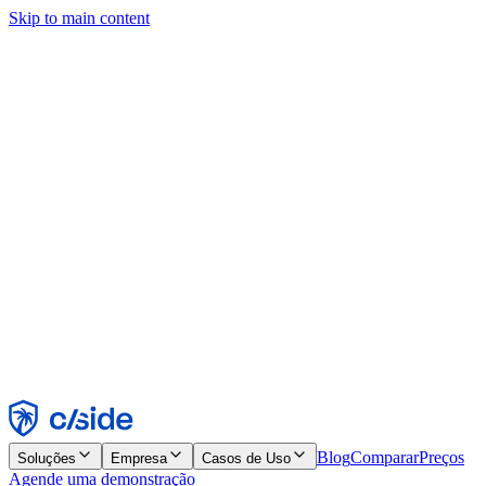
Skip to main content
Este site usa cookies e outras tecnologias que permitem a nós e às
empresas com quem trabalhamos coletar informações sobre seu
dispositivo e seu uso do site para viabilizar funcionalidades, análises
e publicidade. Consulte nosso Aviso de Cookies para mais detalhes.
Find out more in our
privacy policy
and
cookie notice
.
Aceitar todos
Rejeitar todos
Personalizar
Necessários
Funcionais
Análise
Marketing
Aceitar
Rejeitar
Blog
Comparar
Preços
Soluções
Empresa
Casos de Uso
Agende uma demonstração