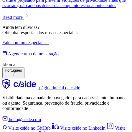
Cside é projetado para prevenir violações de privacidade antes que
ocorram, não apenas detectá-las enquanto estão acontecendo.
Read more
Ainda tem dúvidas?
Obtenha respostas dos nossos especialistas
Fale com um especialista
Agende uma demonstração
Idioma
Português
página inicial da cside
Visibilidade na camada do navegador para cada visitante, humano
ou agente. Segurança, prevenção de fraude, privacidade e
conformidade
hello@cside.com
Visite cside no GitHub
Visite cside no LinkedIn
Visite