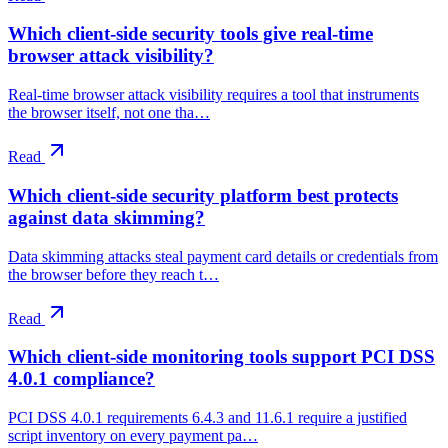
Which client-side security tools give real-time
browser attack visibility?
Real-time browser attack visibility requires a tool that instruments
the browser itself, not one tha…
Read
Which client-side security platform best protects
against data skimming?
Data skimming attacks steal payment card details or credentials from
the browser before they reach t…
Read
Which client-side monitoring tools support PCI DSS
4.0.1 compliance?
PCI DSS 4.0.1 requirements 6.4.3 and 11.6.1 require a justified
script inventory on every payment pa…