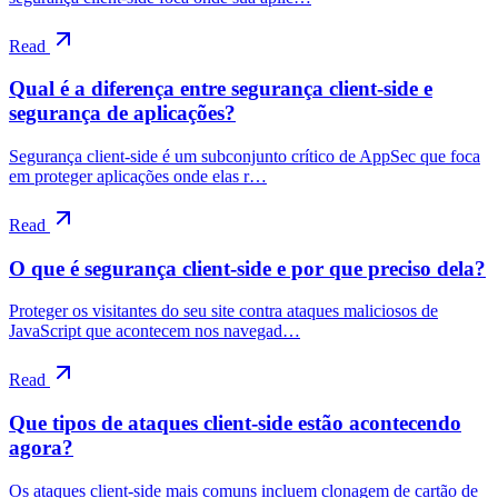
Read
Qual é a diferença entre segurança client-side e
segurança de aplicações?
Segurança client-side é um subconjunto crítico de AppSec que foca
em proteger aplicações onde elas r…
Read
O que é segurança client-side e por que preciso dela?
Proteger os visitantes do seu site contra ataques maliciosos de
JavaScript que acontecem nos navegad…
Read
Que tipos de ataques client-side estão acontecendo
agora?
Os ataques client-side mais comuns incluem clonagem de cartão de