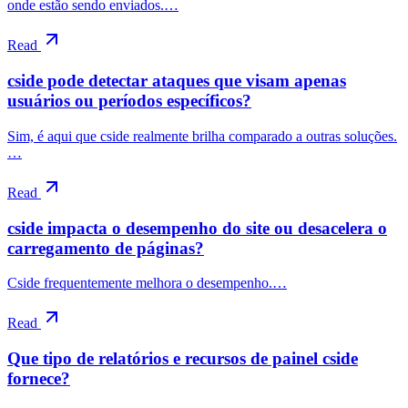
onde estão sendo enviados.…
Read
cside pode detectar ataques que visam apenas
usuários ou períodos específicos?
Sim, é aqui que cside realmente brilha comparado a outras soluções.
…
Read
cside impacta o desempenho do site ou desacelera o
carregamento de páginas?
Cside frequentemente melhora o desempenho.…
Read
Que tipo de relatórios e recursos de painel cside
fornece?