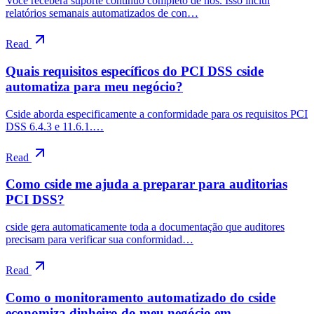
Você receberá suporte contínuo completo de nós. Isso inclui
relatórios semanais automatizados de con…
Read
Quais requisitos específicos do PCI DSS cside
automatiza para meu negócio?
Cside aborda especificamente a conformidade para os requisitos PCI
DSS 6.4.3 e 11.6.1.…
Read
Como cside me ajuda a preparar para auditorias
PCI DSS?
cside gera automaticamente toda a documentação que auditores
precisam para verificar sua conformidad…
Read
Como o monitoramento automatizado do cside
economiza dinheiro do meu negócio em