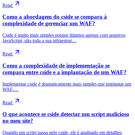
Read
Como a abordagem do cside se compara à
complexidade de gerenciar um WAF?
Cside é muito mais simples porque lidamos apenas com arquivos
JavaScript, não toda a sua infraestrut…
Read
Como a complexidade de implementação se
compara entre cside e a implantação de um WAF?
Implementar cside é dramaticamente mais simples que implantar um
WAF.…
Read
O que acontece se cside detectar um script malicioso
no meu site?
Quando um script passa pelo cside, ele é analisado em detalhes