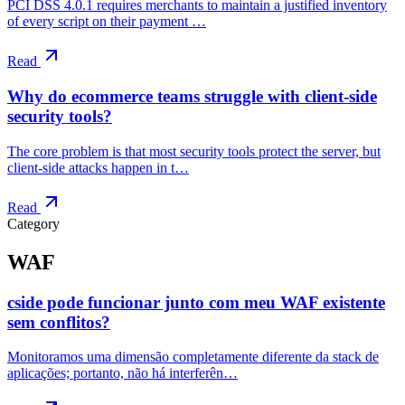
PCI DSS 4.0.1 requires merchants to maintain a justified inventory
of every script on their payment …
Read
Why do ecommerce teams struggle with client-side
security tools?
The core problem is that most security tools protect the server, but
client-side attacks happen in t…
Read
Category
WAF
cside pode funcionar junto com meu WAF existente
sem conflitos?
Monitoramos uma dimensão completamente diferente da stack de
aplicações; portanto, não há interferên…