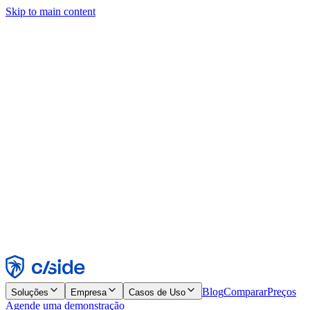
Skip to main content
Este site usa cookies e outras tecnologias que permitem a nós e às
empresas com quem trabalhamos coletar informações sobre seu
dispositivo e seu uso do site para viabilizar funcionalidades, análises
e publicidade. Consulte nosso Aviso de Cookies para mais detalhes.
Find out more in our
privacy policy
and
cookie notice
.
Aceitar todos
Rejeitar todos
Personalizar
Necessários
Funcionais
Análise
Marketing
Aceitar
Rejeitar
Blog
Comparar
Preços
Soluções
Empresa
Casos de Uso
Agende uma demonstração