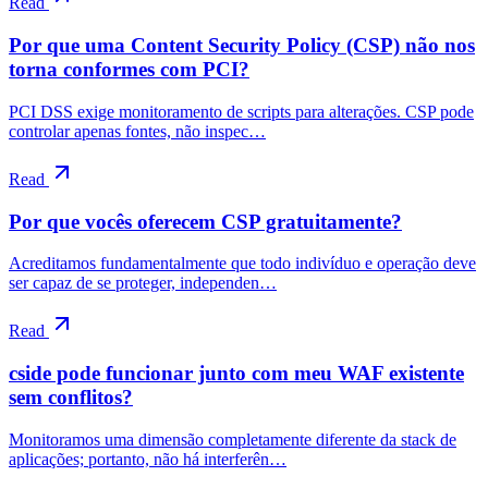
Read
Por que uma Content Security Policy (CSP) não nos
torna conformes com PCI?
PCI DSS exige monitoramento de scripts para alterações. CSP pode
controlar apenas fontes, não inspec…
Read
Por que vocês oferecem CSP gratuitamente?
Acreditamos fundamentalmente que todo indivíduo e operação deve
ser capaz de se proteger, independen…
Read
cside pode funcionar junto com meu WAF existente
sem conflitos?
Monitoramos uma dimensão completamente diferente da stack de
aplicações; portanto, não há interferên…