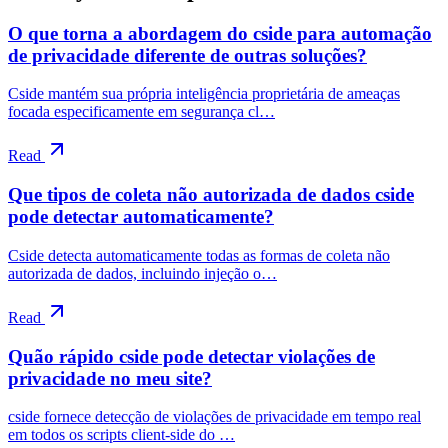
O que torna a abordagem do cside para automação
de privacidade diferente de outras soluções?
Cside mantém sua própria inteligência proprietária de ameaças
focada especificamente em segurança cl…
Read
Que tipos de coleta não autorizada de dados cside
pode detectar automaticamente?
Cside detecta automaticamente todas as formas de coleta não
autorizada de dados, incluindo injeção o…
Read
Quão rápido cside pode detectar violações de
privacidade no meu site?
cside fornece detecção de violações de privacidade em tempo real
em todos os scripts client-side do …