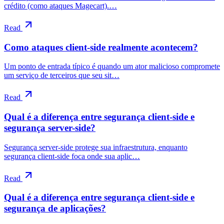
crédito (como ataques Magecart).…
Read
Como ataques client-side realmente acontecem?
Um ponto de entrada típico é quando um ator malicioso compromete
um serviço de terceiros que seu sit…
Read
Qual é a diferença entre segurança client-side e
segurança server-side?
Segurança server-side protege sua infraestrutura, enquanto
segurança client-side foca onde sua aplic…
Read
Qual é a diferença entre segurança client-side e
segurança de aplicações?