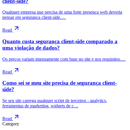
client-side?
Qualquer empresa que precisa de uma forte presença web deveria
pensar em segurança client-side.…
Read
Quanto custa segurança client-side comparado a
uma violação de dados?
Os preços variam imensamente com base no site e nos requisitos.…
Read
Como sei se meu site precisa de segurança client-
side?
Se seu site carrega qualquer script de terceiros - analytics,
ferramentas de marketing, widgets de c…
Read
Category