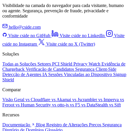
Visibilidade na camada do navegador para cada visitante, humano
ou agente. Segurança, prevenção de fraude, privacidade e
conformidade
hello@cside.com
Visite cside no GitHub
Visite cside no LinkedIn
Visite
cside no Instagram
Visite cside no X (Twitter)
Soluções
Todas as Soluções
Setores
PCI Shield
Privacy Watch
Evidência de
Chargeback
Verificação de Candidatos
Segurança Client-Side
Detecção de Agentes IA
Sessões Vinculadas ao Dispositivo
Signup
Shield
Comparar
Visão Geral
vs Cloudflare
vs Akamai
vs Jscrambler
vs Imperva
vs
Feroot
vs Human Security
vs otto-js
vs F5
vs DataStealth
vs Sift
Recursos
Documentação
Blog
Registro de Alterações
Preços
Segurança
Diretório de Domínios
Glossário