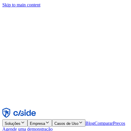
Skip to main content
Este site usa cookies e outras tecnologias que permitem a nós e às
empresas com quem trabalhamos coletar informações sobre seu
dispositivo e seu uso do site para viabilizar funcionalidades, análises
e publicidade. Consulte nosso Aviso de Cookies para mais detalhes.
Find out more in our
privacy policy
and
cookie notice
.
Aceitar todos
Rejeitar todos
Personalizar
Necessários
Funcionais
Análise
Marketing
Aceitar
Rejeitar
Blog
Comparar
Preços
Soluções
Empresa
Casos de Uso
Agende uma demonstração