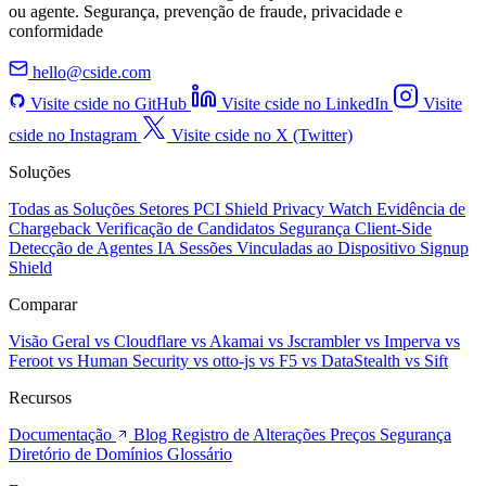
ou agente. Segurança, prevenção de fraude, privacidade e
conformidade
hello@cside.com
Visite cside no GitHub
Visite cside no LinkedIn
Visite
cside no Instagram
Visite cside no X (Twitter)
Soluções
Todas as Soluções
Setores
PCI Shield
Privacy Watch
Evidência de
Chargeback
Verificação de Candidatos
Segurança Client-Side
Detecção de Agentes IA
Sessões Vinculadas ao Dispositivo
Signup
Shield
Comparar
Visão Geral
vs Cloudflare
vs Akamai
vs Jscrambler
vs Imperva
vs
Feroot
vs Human Security
vs otto-js
vs F5
vs DataStealth
vs Sift
Recursos
Documentação
Blog
Registro de Alterações
Preços
Segurança
Diretório de Domínios
Glossário