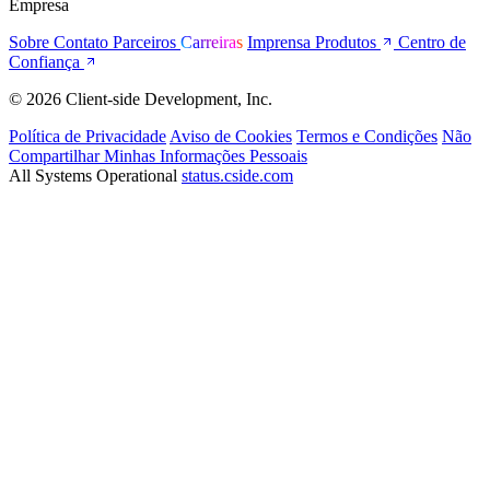
Empresa
Sobre
Contato
Parceiros
Carreiras
Imprensa
Produtos
Centro de
Confiança
© 2026 Client-side Development, Inc.
Política de Privacidade
Aviso de Cookies
Termos e Condições
Não
Compartilhar Minhas Informações Pessoais
All Systems Operational
status.cside.com