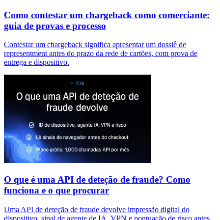
Como contestar um chargeback como comerciante:
guia de provas e processo
Contestar um chargeback significa apresentar um dossiê de
representment antes do prazo da rede de cartões, com prova de
entrega e dispositivo.
O que é uma API de deteção de fraude? Como
funciona e o que procurar
Uma API de deteção de fraude devolve impressão digital do
dispositivo, sinal de agente de IA, VPN e pontuação de risco antes