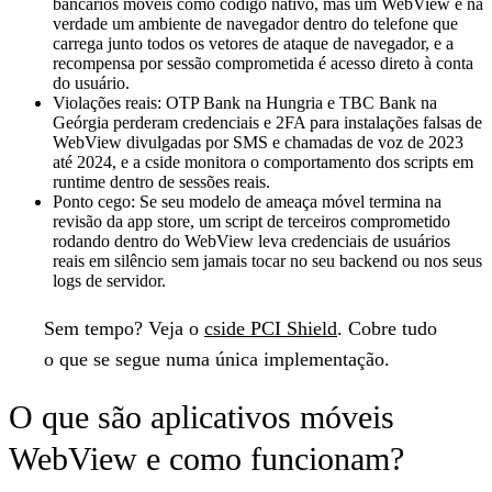
bancários móveis como código nativo, mas um WebView é na
verdade um ambiente de navegador dentro do telefone que
carrega junto todos os vetores de ataque de navegador, e a
recompensa por sessão comprometida é acesso direto à conta
do usuário.
Violações reais:
OTP Bank na Hungria e TBC Bank na
Geórgia perderam credenciais e 2FA para instalações falsas de
WebView divulgadas por SMS e chamadas de voz de 2023
até 2024, e a cside monitora o comportamento dos scripts em
runtime dentro de sessões reais.
Ponto cego:
Se seu modelo de ameaça móvel termina na
revisão da app store, um script de terceiros comprometido
rodando dentro do WebView leva credenciais de usuários
reais em silêncio sem jamais tocar no seu backend ou nos seus
logs de servidor.
Sem tempo?
Veja o
cside PCI Shield
. Cobre tudo
o que se segue numa única implementação.
O que são aplicativos móveis
WebView e como funcionam?