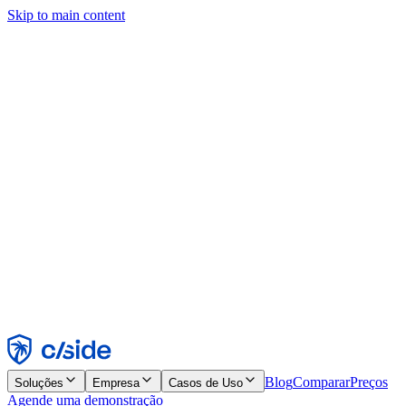
Skip to main content
Este site usa cookies e outras tecnologias que permitem a nós e às
empresas com quem trabalhamos coletar informações sobre seu
dispositivo e seu uso do site para viabilizar funcionalidades, análises
e publicidade. Consulte nosso Aviso de Cookies para mais detalhes.
Find out more in our
privacy policy
and
cookie notice
.
Aceitar todos
Rejeitar todos
Personalizar
Necessários
Funcionais
Análise
Marketing
Aceitar
Rejeitar
Blog
Comparar
Preços
Soluções
Empresa
Casos de Uso
Agende uma demonstração