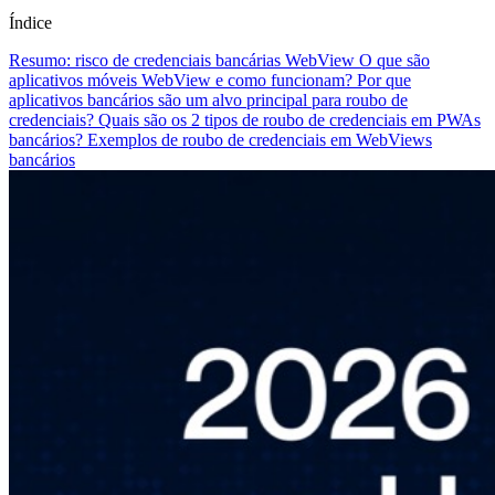
Índice
Resumo: risco de credenciais bancárias WebView
O que são
aplicativos móveis WebView e como funcionam?
Por que
aplicativos bancários são um alvo principal para roubo de
credenciais?
Quais são os 2 tipos de roubo de credenciais em PWAs
bancários?
Exemplos de roubo de credenciais em WebViews
bancários