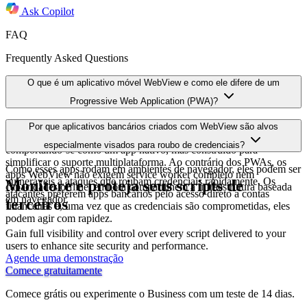
Ask
Copilot
FAQ
Frequently Asked Questions
O que é um aplicativo móvel WebView e como ele difere de um
Progressive Web Application (PWA)?
Um aplicativo móvel WebView é uma aplicação web que roda em
Por que aplicativos bancários criados com WebView são alvos
um ambiente de navegador dentro de um dispositivo móvel,
especialmente visados para roubo de credenciais?
comportando-se como um app nativo, mas construído para
simplificar o suporte multiplataforma. Ao contrário dos PWAs, os
Como esses apps rodam em ambientes de navegador, eles podem ser
apps WebView não exigem service worker completo nem
vulneráveis a ataques que roubam credenciais rapidamente. Os
Monitore e proteja seus scripts de
capacidades offline, embora compartilhem a infraestrutura baseada
atacantes preferem apps bancários pelo acesso direto a contas
em navegador.
terceiros
financeiras e, uma vez que as credenciais são comprometidas, eles
podem agir com rapidez.
Gain full visibility and control over every script delivered to your
users to enhance site security and performance.
Agende uma demonstração
Comece gratuitamente
Comece grátis ou experimente o Business com um teste de 14 dias.