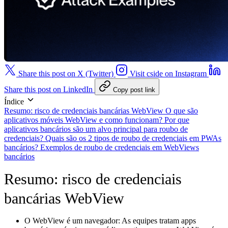
Share this post on X (Twitter)
Visit cside on Instagram
Share this post on LinkedIn
Copy post link
Índice
Resumo: risco de credenciais bancárias WebView
O que são
aplicativos móveis WebView e como funcionam?
Por que
aplicativos bancários são um alvo principal para roubo de
credenciais?
Quais são os 2 tipos de roubo de credenciais em PWAs
bancários?
Exemplos de roubo de credenciais em WebViews
bancários
Resumo: risco de credenciais
bancárias WebView
O WebView é um navegador:
As equipes tratam apps