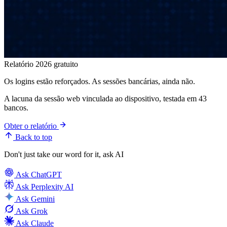
Relatório 2026 gratuito
Os logins estão reforçados. As sessões bancárias, ainda não.
A lacuna da sessão web vinculada ao dispositivo, testada em 43
bancos.
Obter o relatório
Back to top
Don't just take our word for it, ask AI
Ask
ChatGPT
Ask
Perplexity AI
Ask
Gemini
Ask
Grok
Ask
Claude