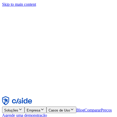
Skip to main content
Este site usa cookies e outras tecnologias que permitem a nós e às
empresas com quem trabalhamos coletar informações sobre seu
dispositivo e seu uso do site para viabilizar funcionalidades, análises
e publicidade. Consulte nosso Aviso de Cookies para mais detalhes.
Find out more in our
privacy policy
and
cookie notice
.
Aceitar todos
Rejeitar todos
Personalizar
Necessários
Funcionais
Análise
Marketing
Aceitar
Rejeitar
Blog
Comparar
Preços
Soluções
Empresa
Casos de Uso
Agende uma demonstração