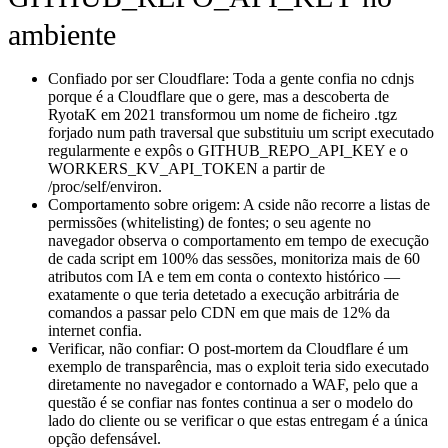
ambiente
Confiado por ser Cloudflare:
Toda a gente confia no cdnjs
porque é a Cloudflare que o gere, mas a descoberta de
RyotaK em 2021 transformou um nome de ficheiro .tgz
forjado num path traversal que substituiu um script executado
regularmente e expôs o GITHUB_REPO_API_KEY e o
WORKERS_KV_API_TOKEN a partir de
/proc/self/environ.
Comportamento sobre origem:
A cside não recorre a listas de
permissões (whitelisting) de fontes; o seu agente no
navegador observa o comportamento em tempo de execução
de cada script em 100% das sessões, monitoriza mais de 60
atributos com IA e tem em conta o contexto histórico —
exatamente o que teria detetado a execução arbitrária de
comandos a passar pelo CDN em que mais de 12% da
internet confia.
Verificar, não confiar:
O post-mortem da Cloudflare é um
exemplo de transparência, mas o exploit teria sido executado
diretamente no navegador e contornado a WAF, pelo que a
questão é se confiar nas fontes continua a ser o modelo do
lado do cliente ou se verificar o que estas entregam é a única
opção defensável.