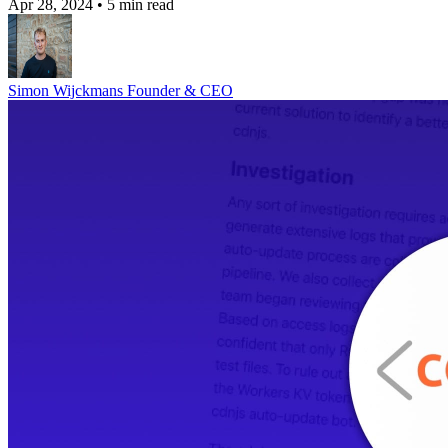
Apr 28, 2024
•
5 min read
Simon Wijckmans
Founder & CEO