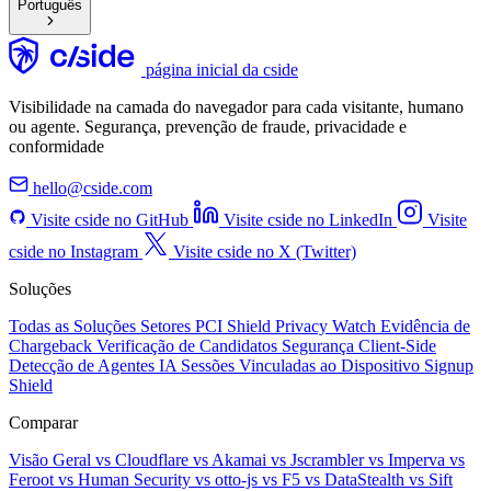
Português
página inicial da cside
Visibilidade na camada do navegador para cada visitante, humano
ou agente. Segurança, prevenção de fraude, privacidade e
conformidade
hello@cside.com
Visite cside no GitHub
Visite cside no LinkedIn
Visite
cside no Instagram
Visite cside no X (Twitter)
Soluções
Todas as Soluções
Setores
PCI Shield
Privacy Watch
Evidência de
Chargeback
Verificação de Candidatos
Segurança Client-Side
Detecção de Agentes IA
Sessões Vinculadas ao Dispositivo
Signup
Shield
Comparar
Visão Geral
vs Cloudflare
vs Akamai
vs Jscrambler
vs Imperva
vs
Feroot
vs Human Security
vs otto-js
vs F5
vs DataStealth
vs Sift