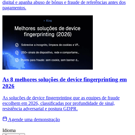
digital e apanha abuso de bónus e fraude de referências antes dos
pagamentos.
As 8 melhores soluções de device fingerprinting em
2026
As soluções de device fingerprinting que as equipes de fraude
escolhem em 2026, classificadas por profundidade de sinal,
resistência adversarial e postura GDPR.
Agende uma demonstração
Idioma