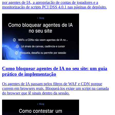
por agentes de IA, a apropriação de contas de jogadores e a
monitorização de scripts PCI DSS 4.0.1 nas páginas de depósito.
Como bloquear agentes de IA no seu site: um guia
prático de implementação
Os agentes de IA passam pelos filtros de WAF e CDN porque
correm em browsers reais. Bloqueá-los exige um script na camada
do browser que lê sinais dentro da sessão.