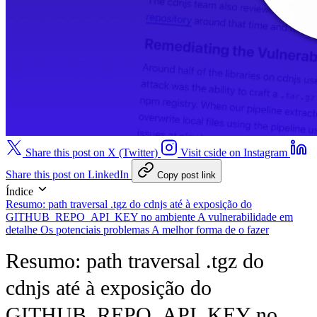
Share this post on X (Twitter)
Visit cside on Instagram
Share this post on LinkedIn
Copy post link
Índice
Resumo: path traversal .tgz do cdnjs até à exposição do
GITHUB_REPO_API_KEY no ambiente
A vulnerabilidade em
detalhe
Os potenciais problemas
A melhor forma de o fazer
Resumo: path traversal .tgz do
cdnjs até à exposição do
GITHUB_REPO_API_KEY no