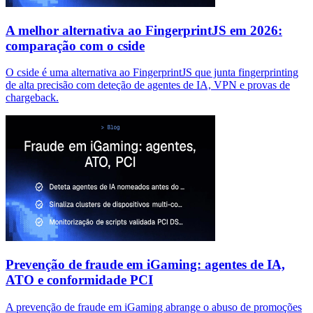
A melhor alternativa ao FingerprintJS em 2026:
comparação com o cside
O cside é uma alternativa ao FingerprintJS que junta fingerprinting
de alta precisão com deteção de agentes de IA, VPN e provas de
chargeback.
Prevenção de fraude em iGaming: agentes de IA,
ATO e conformidade PCI
A prevenção de fraude em iGaming abrange o abuso de promoções