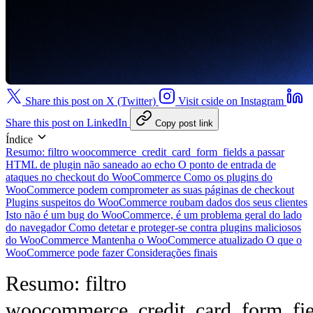
Share this post on X (Twitter)
Visit cside on Instagram
Share this post on LinkedIn
Copy post link
Índice
Resumo: filtro woocommerce_credit_card_form_fields a passar
HTML de plugin não saneado ao echo
O ponto de entrada de
ataques no checkout do WooCommerce
Como os plugins do
WooCommerce podem comprometer as suas páginas de checkout
Plugins suspeitos do WooCommerce roubam dados dos seus clientes
Isto não é um bug do WooCommerce, é um problema geral do lado
do navegador
Como detetar e proteger-se contra plugins maliciosos
do WooCommerce
Mantenha o WooCommerce atualizado
O que o
WooCommerce pode fazer
Considerações finais
Resumo: filtro
woocommerce_credit_card_form_fie