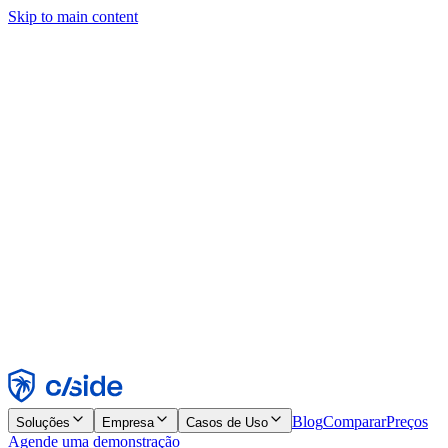
Skip to main content
Este site usa cookies e outras tecnologias que permitem a nós e às
empresas com quem trabalhamos coletar informações sobre seu
dispositivo e seu uso do site para viabilizar funcionalidades, análises
e publicidade. Consulte nosso Aviso de Cookies para mais detalhes.
Find out more in our
privacy policy
and
cookie notice
.
Aceitar todos
Rejeitar todos
Personalizar
Necessários
Funcionais
Análise
Marketing
Aceitar
Rejeitar
Blog
Comparar
Preços
Soluções
Empresa
Casos de Uso
Agende uma demonstração