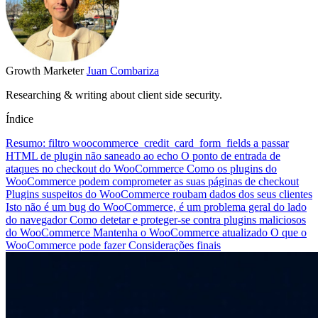
Growth Marketer
Juan Combariza
Researching & writing about client side security.
Índice
Resumo: filtro woocommerce_credit_card_form_fields a passar
HTML de plugin não saneado ao echo
O ponto de entrada de
ataques no checkout do WooCommerce
Como os plugins do
WooCommerce podem comprometer as suas páginas de checkout
Plugins suspeitos do WooCommerce roubam dados dos seus clientes
Isto não é um bug do WooCommerce, é um problema geral do lado
do navegador
Como detetar e proteger-se contra plugins maliciosos
do WooCommerce
Mantenha o WooCommerce atualizado
O que o
WooCommerce pode fazer
Considerações finais