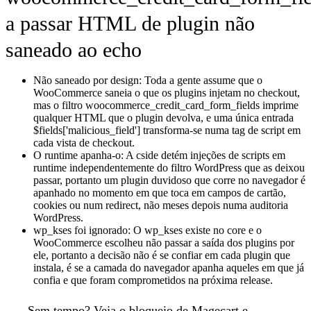
a passar HTML de plugin não
saneado ao echo
Não saneado por design:
Toda a gente assume que o
WooCommerce saneia o que os plugins injetam no checkout,
mas o filtro woocommerce_credit_card_form_fields imprime
qualquer HTML que o plugin devolva, e uma única entrada
$fields['malicious_field'] transforma-se numa tag de script em
cada vista de checkout.
O runtime apanha-o:
A cside detém injeções de scripts em
runtime independentemente do filtro WordPress que as deixou
passar, portanto um plugin duvidoso que corre no navegador é
apanhado no momento em que toca em campos de cartão,
cookies ou num redirect, não meses depois numa auditoria
WordPress.
wp_kses foi ignorado:
O wp_kses existe no core e o
WooCommerce escolheu não passar a saída dos plugins por
ele, portanto a decisão não é se confiar em cada plugin que
instala, é se a camada do navegador apanha aqueles em que já
confia e que foram comprometidos na próxima release.
Sem tempo?
Veja
o bloqueio de Magecart e