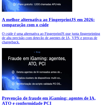
A melhor alternativa ao FingerprintJS em 2026:
comparação com o cside
O cside é uma alternativa ao FingerprintJS que junta fingerprinting
de alta precisão com deteção de agentes de IA, VPN e provas de
chargeback.
Prevenção de fraude em iGaming: agentes de IA,
ATO e conformidade PCI