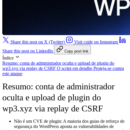
Share this post on X (Twitter)
Visit cside on Instagram
Share this post on LinkedIn
Copy post link
Índice
Resumo: conta de administrador oculta e upload de plugin do
wp3.xyz via replay de CSRF
O script em detalhe
Proteja-se contra
este ataque
Resumo: conta de administrador
oculta e upload de plugin do
wp3.xyz via replay de CSRF
Não é um CVE de plugin:
A maioria dos guias de reforço de
segurança do WordPress aponta as vulnerabilidades de