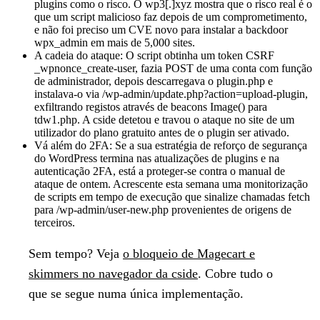
plugins como o risco. O wp3[.]xyz mostra que o risco real é o
que um script malicioso faz depois de um comprometimento,
e não foi preciso um CVE novo para instalar a backdoor
wpx_admin em mais de 5,000 sites.
A cadeia do ataque:
O script obtinha um token CSRF
_wpnonce_create-user, fazia POST de uma conta com função
de administrador, depois descarregava o plugin.php e
instalava-o via /wp-admin/update.php?action=upload-plugin,
exfiltrando registos através de beacons Image() para
tdw1.php. A cside detetou e travou o ataque no site de um
utilizador do plano gratuito antes de o plugin ser ativado.
Vá além do 2FA:
Se a sua estratégia de reforço de segurança
do WordPress termina nas atualizações de plugins e na
autenticação 2FA, está a proteger-se contra o manual de
ataque de ontem. Acrescente esta semana uma monitorização
de scripts em tempo de execução que sinalize chamadas fetch
para /wp-admin/user-new.php provenientes de origens de
terceiros.
Sem tempo?
Veja
o bloqueio de Magecart e
skimmers no navegador da cside
. Cobre tudo o
que se segue numa única implementação.