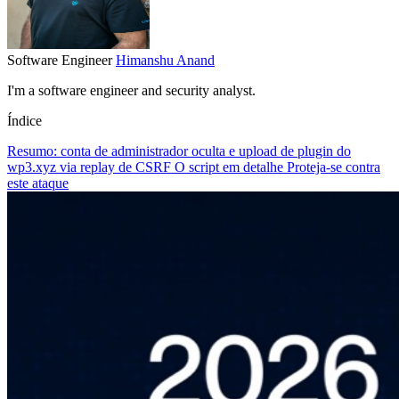
Software Engineer
Himanshu Anand
I'm a software engineer and security analyst.
Índice
Resumo: conta de administrador oculta e upload de plugin do
wp3.xyz via replay de CSRF
O script em detalhe
Proteja-se contra
este ataque