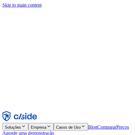
Skip to main content
Este site usa cookies e outras tecnologias que permitem a nós e às
empresas com quem trabalhamos coletar informações sobre seu
dispositivo e seu uso do site para viabilizar funcionalidades, análises
e publicidade. Consulte nosso Aviso de Cookies para mais detalhes.
Find out more in our
privacy policy
and
cookie notice
.
Aceitar todos
Rejeitar todos
Personalizar
Necessários
Funcionais
Análise
Marketing
Aceitar
Rejeitar
Blog
Comparar
Preços
Soluções
Empresa
Casos de Uso
Agende uma demonstração