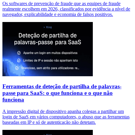
Os softwares de prevenção de fraude que as equipes de fraude
realmente escolhem em 2026, classificados por evidência a nível de
navegador, explicabilidade e economia de falsos positivos.
Ferramentas de deteção de partilha de palavras-
passe para SaaS: o que funciona e o que não
funciona
A impressão digital de dispositivo apanha colegas a partilhar um
login de SaaS em vários computadores, o abuso que as ferramentas
baseadas em IP e só de autenticação não detetam.