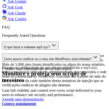
Ask
Gemini
Ask
Grok
Ask
Claude
Ask
Copilot
FAQ
Frequently Asked Questions
O que fazia o malware wp3.xyz?
Sites WordPress comprometidos carregavam um script de wp3.xyz
Como posso verificar se o meu site WordPress está infetado?
que criava contas de administrador ocultas e exfiltrava credenciais.
Mais de 5,000 sites foram identificados na altura do nosso relatório,
Procure no código-fonte do seu site por referências a wp3.xyz,
e muitos mais continuavam ativos dias depois.
remova quaisquer utilizadores administradores desconhecidos e rode
Monitore e proteja seus scripts de
todas as credenciais do WordPress. Executar um scanner do lado do
terceiros
cliente como o da cside também deteta tentativas de injeção que as
verificações estáticas de plugins não detetam.
Gain full visibility and control over every script delivered to your
users to enhance site security and performance.
Agende uma demonstração
Comece gratuitamente