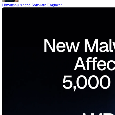
Himanshu Anand
Software Engineer