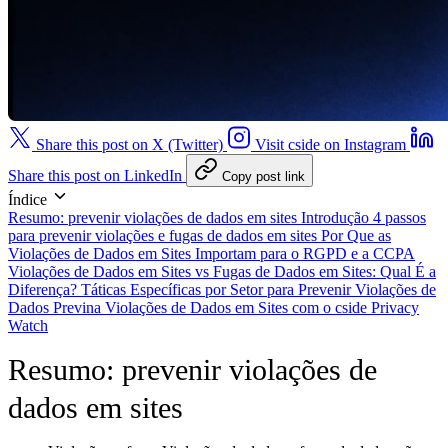
Share this post on X (Twitter)
Visit cside on Instagram
Share this post on LinkedIn
Copy post link
Índice
Resumo: prevenir violações de dados em sites
Introdução
4 passos
para prevenir violações e fugas de dados em sites
Por Que as
Violações de Dados em Sites Importam para o RGPD e a CCPA
Violações de Dados em Sites vs Fugas de Dados em Sites: Qual É a
Diferença?
Táticas Específicas por Setor para Prevenir Violações de
Dados
Previna Violações de Dados em Sites com o cside Privacy
Watch
Resumo: prevenir violações de
dados em sites