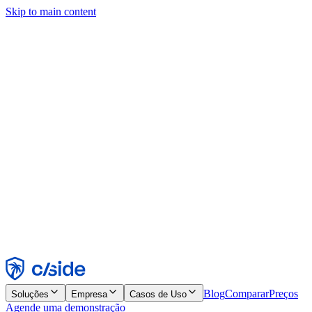
Skip to main content
Este site usa cookies e outras tecnologias que permitem a nós e às
empresas com quem trabalhamos coletar informações sobre seu
dispositivo e seu uso do site para viabilizar funcionalidades, análises
e publicidade. Consulte nosso Aviso de Cookies para mais detalhes.
Find out more in our
privacy policy
and
cookie notice
.
Aceitar todos
Rejeitar todos
Personalizar
Necessários
Funcionais
Análise
Marketing
Aceitar
Rejeitar
Blog
Comparar
Preços
Soluções
Empresa
Casos de Uso
Agende uma demonstração