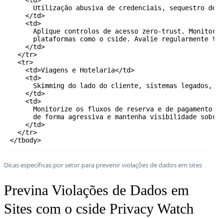
      Utilização abusiva de credenciais, sequestro de 
    </td>

    <td>

      Aplique controlos de acesso zero-trust. Monitori
      plataformas como o cside. Avalie regularmente to
    </td>

  </tr>

  <tr>

    <td>Viagens e Hotelaria</td>

    <td>

      Skimming do lado do cliente, sistemas legados, i
    </td>

    <td>

      Monitorize os fluxos de reserva e de pagamento e
      de forma agressiva e mantenha visibilidade sobre
    </td>

  </tr>

Dicas específicas por setor para prevenir violações de dados em sites
Previna Violações de Dados em
Sites com o cside Privacy Watch