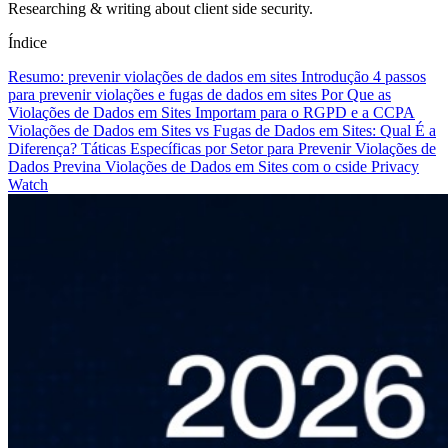
Researching & writing about client side security.
Índice
Resumo: prevenir violações de dados em sites
Introdução
4 passos
para prevenir violações e fugas de dados em sites
Por Que as
Violações de Dados em Sites Importam para o RGPD e a CCPA
Violações de Dados em Sites vs Fugas de Dados em Sites: Qual É a
Diferença?
Táticas Específicas por Setor para Prevenir Violações de
Dados
Previna Violações de Dados em Sites com o cside Privacy
Watch