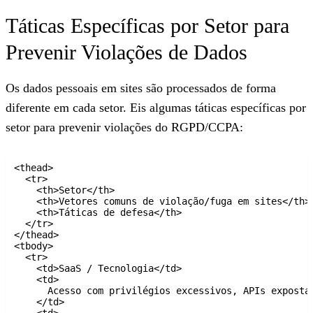
Táticas Específicas por Setor para
Prevenir Violações de Dados
Os dados pessoais em sites são processados de forma
diferente em cada setor. Eis algumas táticas específicas por
setor para prevenir violações do RGPD/CCPA:
<thead>

  <tr>

    <th>Setor</th>

    <th>Vetores comuns de violação/fuga em sites</th>

    <th>Táticas de defesa</th>

  </tr>

</thead>

<tbody>

  <tr>

    <td>SaaS / Tecnologia</td>

    <td>

      Acesso com privilégios excessivos, APIs expostas
    </td>

    <td>
