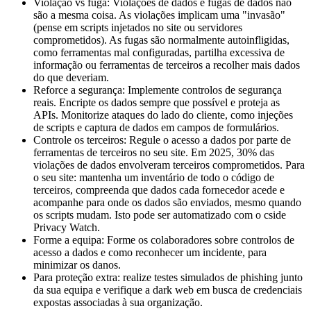
Violação vs fuga:
Violações de dados e fugas de dados não
são a mesma coisa. As violações implicam uma "invasão"
(pense em scripts injetados no site ou servidores
comprometidos). As fugas são normalmente autoinfligidas,
como ferramentas mal configuradas, partilha excessiva de
informação ou ferramentas de terceiros a recolher mais dados
do que deveriam.
Reforce a segurança:
Implemente controlos de segurança
reais. Encripte os dados sempre que possível e proteja as
APIs. Monitorize ataques do lado do cliente, como injeções
de scripts e captura de dados em campos de formulários.
Controle os terceiros:
Regule o acesso a dados por parte de
ferramentas de terceiros no seu site. Em 2025, 30% das
violações de dados envolveram terceiros comprometidos. Para
o seu site: mantenha um inventário de todo o código de
terceiros, compreenda que dados cada fornecedor acede e
acompanhe para onde os dados são enviados, mesmo quando
os scripts mudam. Isto pode ser automatizado com o cside
Privacy Watch.
Forme a equipa:
Forme os colaboradores sobre controlos de
acesso a dados e como reconhecer um incidente, para
minimizar os danos.
Para proteção extra:
realize testes simulados de phishing junto
da sua equipa e verifique a dark web em busca de credenciais
expostas associadas à sua organização.