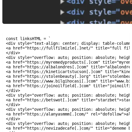
const linksHTML = `

<div style="text-align: center; display: table-column"
<a href="https://fullfilmizle[.]net/" title="full film
</div>

<div style="overflow: auto; position: absolute; height
<a href="https://myremedyproducts[.]com" title="myreme
<a href="https://albalondres[.]com" title="albalondres
<a href="https://kineticartstucson[.]com" title="kinet
<a href="https://stolenbeauty[.]org" title="stolenbeau
<a href="https://www.bilgihocasi[.]com" title="www.bil
<a href="https://joinoilfield[.]com" title="joinoilfie
</div>

<div style="overflow: auto; position: absolute; height
<a href="https://betswot[.]com" title="starzbet">starz
</div>

<div style="overflow: auto; position: absolute; height
<a href="https://alanyasmmm[.]com/" rel="dofollow">ala
</div>

<div style="overflow: auto; position: absolute; height
<a href="https://nevizadecafe[.]com/" title="deneme bo