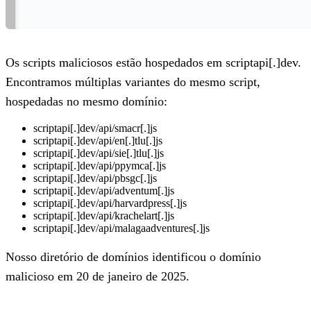
Os scripts maliciosos estão hospedados em scriptapi[.]dev.
Encontramos múltiplas variantes do mesmo script,
hospedadas no mesmo domínio:
scriptapi[.]dev/api/smacr[.]js
scriptapi[.]dev/api/en[.]tlu[.]js
scriptapi[.]dev/api/sie[.]tlu[.]js
scriptapi[.]dev/api/ppymca[.]js
scriptapi[.]dev/api/pbsgc[.]js
scriptapi[.]dev/api/adventum[.]js
scriptapi[.]dev/api/harvardpress[.]js
scriptapi[.]dev/api/krachelart[.]js
scriptapi[.]dev/api/malagaadventures[.]js
Nosso diretório de domínios identificou o domínio
malicioso em 20 de janeiro de 2025.