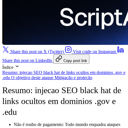
Share this post on X (Twitter)
Visit cside on Instagram
Share this post on LinkedIn
Copy post link
Índice
Resumo: injecao SEO black hat de links ocultos em dominios .gov e
.edu
O objetivo deste ataque
Mitigação e proteção
Resumo: injecao SEO black hat de
links ocultos em dominios .gov e
.edu
Não é roubo de pagamento:
Todo mundo enquadra ataques