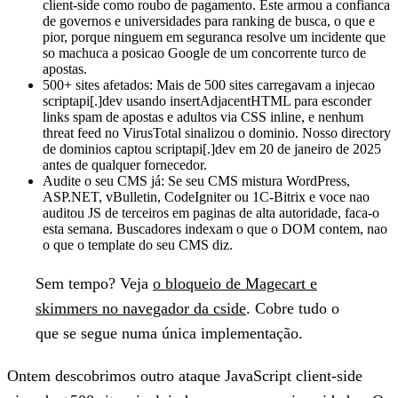
client-side como roubo de pagamento. Este armou a confianca
de governos e universidades para ranking de busca, o que e
pior, porque ninguem em seguranca resolve um incidente que
so machuca a posicao Google de um concorrente turco de
apostas.
500+ sites afetados:
Mais de 500 sites carregavam a injecao
scriptapi[.]dev usando insertAdjacentHTML para esconder
links spam de apostas e adultos via CSS inline, e nenhum
threat feed no VirusTotal sinalizou o dominio. Nosso directory
de dominios captou scriptapi[.]dev em 20 de janeiro de 2025
antes de qualquer fornecedor.
Audite o seu CMS já:
Se seu CMS mistura WordPress,
ASP.NET, vBulletin, CodeIgniter ou 1C-Bitrix e voce nao
auditou JS de terceiros em paginas de alta autoridade, faca-o
esta semana. Buscadores indexam o que o DOM contem, nao
o que o template do seu CMS diz.
Sem tempo?
Veja
o bloqueio de Magecart e
skimmers no navegador da cside
. Cobre tudo o
que se segue numa única implementação.
Ontem descobrimos outro ataque JavaScript client-side