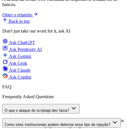
bancos.
Obter o relatório
Back to top
Don't just take our word for it, ask AI
Ask
ChatGPT
Ask
Perplexity AI
Ask
Gemini
Ask
Grok
Ask
Claude
Ask
Copilot
FAQ
Frequently Asked Questions
O que o ataque do scriptapi.dev fazia?
Um script injetado a partir de scriptapi.dev adicionava links ocultos
Como sites institucionais podem detectar esse tipo de injeção?
estilizados via CSS em páginas de órgãos governamentais e