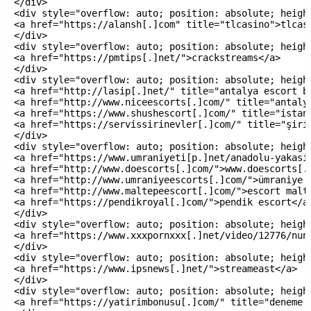
</div>

<div style="overflow: auto; position: absolute; height
<a href="https://alansh[.]com" title="tlcasino">tlcasi
</div>

<div style="overflow: auto; position: absolute; height
<a href="https://pmtips[.]net/">crackstreams</a>

</div>

<div style="overflow: auto; position: absolute; height
<a href="http://lasip[.]net/" title="antalya escort ba
<a href="http://www.niceescorts[.]com/" title="antalya
<a href="https://www.shushescort[.]com/" title="istanb
<a href="https://servissirinevler[.]com/" title="şirin
</div>

<div style="overflow: auto; position: absolute; height
<a href="https://www.umraniyeti[p.]net/anadolu-yakasi/
<a href="http://www.doescorts[.]com/">www.doescorts[.]
<a href="http://www.umraniyeescorts[.]com/">ümraniye e
<a href="http://www.maltepeescort[.]com/">escort malte
<a href="https://pendikroyal[.]com/">pendik escort</a>
</div>

<div style="overflow: auto; position: absolute; height
<a href="https://www.xxxpornxxx[.]net/video/12776/nun
</div>

<div style="overflow: auto; position: absolute; height
<a href="https://www.ipsnews[.]net/">streameast</a>

</div>

<div style="overflow: auto; position: absolute; height
<a href="https://yatirimbonusu[.]com/" title="deneme b