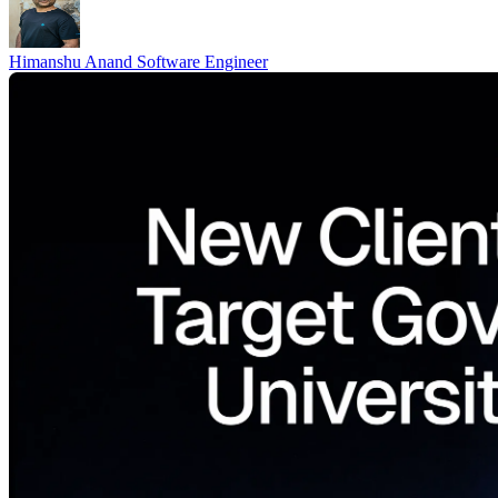
Himanshu Anand
Software Engineer