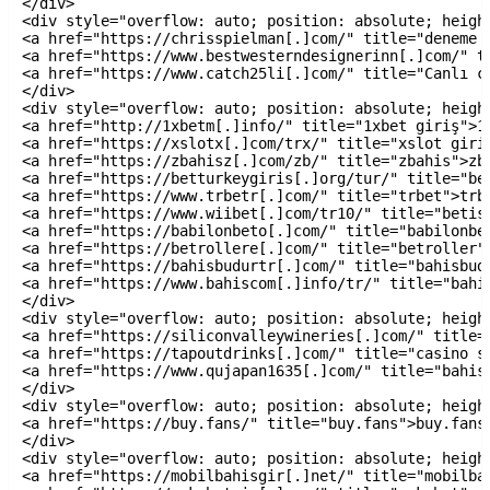
</div>

<div style="overflow: auto; position: absolute; height
<a href="https://chrisspielman[.]com/" title="deneme b
<a href="https://www.bestwesterndesignerinn[.]com/" t
<a href="https://www.catch25li[.]com/" title="Canlı c
</div>

<div style="overflow: auto; position: absolute; height
<a href="http://1xbetm[.]info/" title="1xbet giriş">1x
<a href="https://xslotx[.]com/trx/" title="xslot giriş
<a href="https://zbahisz[.]com/zb/" title="zbahis">zba
<a href="https://betturkeygiris[.]org/tur/" title="bet
<a href="https://www.trbetr[.]com/" title="trbet">trbe
<a href="https://www.wiibet[.]com/tr10/" title="betist
<a href="https://babilonbeto[.]com/" title="babilonbet
<a href="https://betrollere[.]com/" title="betroller">
<a href="https://bahisbudurtr[.]com/" title="bahisbudu
<a href="https://www.bahiscom[.]info/tr/" title="bahis
</div>

<div style="overflow: auto; position: absolute; height
<a href="https://siliconvalleywineries[.]com/" title=
<a href="https://tapoutdrinks[.]com/" title="casino si
<a href="https://www.qujapan1635[.]com/" title="bahis 
</div>

<div style="overflow: auto; position: absolute; height
<a href="https://buy.fans/" title="buy.fans">buy.fans<
</div>

<div style="overflow: auto; position: absolute; height
<a href="https://mobilbahisgir[.]net/" title="mobilbah