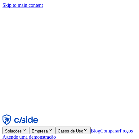
Skip to main content
Este site usa cookies e outras tecnologias que permitem a nós e às
empresas com quem trabalhamos coletar informações sobre seu
dispositivo e seu uso do site para viabilizar funcionalidades, análises
e publicidade. Consulte nosso Aviso de Cookies para mais detalhes.
Find out more in our
privacy policy
and
cookie notice
.
Aceitar todos
Rejeitar todos
Personalizar
Necessários
Funcionais
Análise
Marketing
Aceitar
Rejeitar
Blog
Comparar
Preços
Soluções
Empresa
Casos de Uso
Agende uma demonstração