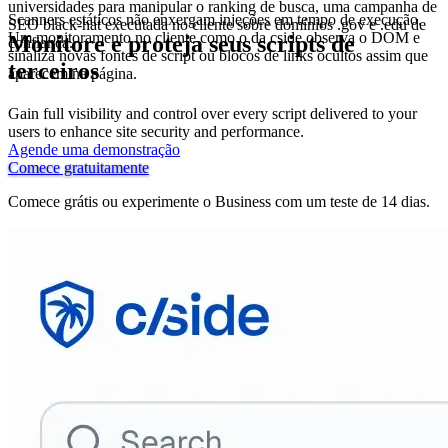
universidades para manipular o ranking de busca, uma campanha de
Scanners estáticos não enxergam injeções em tempo de execução.
SEO black-hat executada no cliente sobre domínios .gov e .edu de
Um monitoramento no cliente como o da cside observa o DOM e
Monitore e proteja seus scripts de
confiança.
sinaliza novas fontes de script ou blocos de links ocultos assim que
terceiros
aparecem na página.
Gain full visibility and control over every script delivered to your
users to enhance site security and performance.
Agende uma demonstração
Comece gratuitamente
Comece grátis ou experimente o Business com um teste de 14 dias.