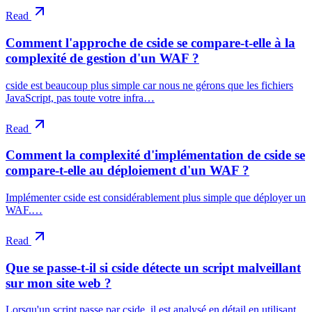
Read
Comment l'approche de cside se compare-t-elle à la
complexité de gestion d'un WAF ?
cside est beaucoup plus simple car nous ne gérons que les fichiers
JavaScript, pas toute votre infra…
Read
Comment la complexité d'implémentation de cside se
compare-t-elle au déploiement d'un WAF ?
Implémenter cside est considérablement plus simple que déployer un
WAF.…
Read
Que se passe-t-il si cside détecte un script malveillant
sur mon site web ?
Lorsqu'un script passe par cside, il est analysé en détail en utilisant