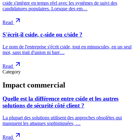
cside s'intègre en temps réel avec les systèmes de suivi des
candidatures populaires. Lorsque des em…
Read
S'écrit-il cside, c-side ou c/side ?
Le nom de l'entreprise s'écrit cside, tout en minuscules, en un seul
mot, sans trait d'union ni barr…
Read
Category
Impact commercial
Quelle est la différence entre cside et les autres
solutions de sécurité côté client ?
La plupart des solutions utilisent des approches obsolètes qui
manquent les attaques sophistiquées, …
Read