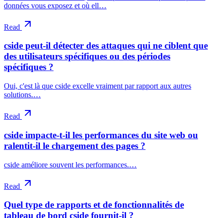
données vous exposez et où ell…
Read
cside peut-il détecter des attaques qui ne ciblent que
des utilisateurs spécifiques ou des périodes
spécifiques ?
Oui, c'est là que cside excelle vraiment par rapport aux autres
solutions.…
Read
cside impacte-t-il les performances du site web ou
ralentit-il le chargement des pages ?
cside améliore souvent les performances.…
Read
Quel type de rapports et de fonctionnalités de
tableau de bord cside fournit-il ?