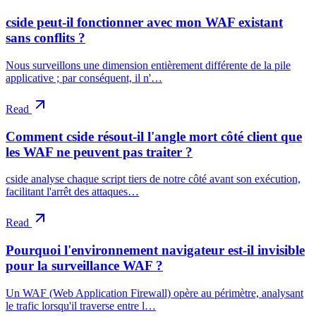
cside peut-il fonctionner avec mon WAF existant
sans conflits ?
Nous surveillons une dimension entièrement différente de la pile
applicative ; par conséquent, il n'…
Read
Comment cside résout-il l'angle mort côté client que
les WAF ne peuvent pas traiter ?
cside analyse chaque script tiers de notre côté avant son exécution,
facilitant l'arrêt des attaques…
Read
Pourquoi l'environnement navigateur est-il invisible
pour la surveillance WAF ?
Un WAF (Web Application Firewall) opère au périmètre, analysant
le trafic lorsqu'il traverse entre l…