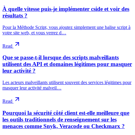
À quelle vitesse puis-je implémenter cside et voir des
résultats ?
Pour la Méthode Script, vous ajoutez simplement une balise script à
votre site web, et vous verrez d…
Read
Que se passe-t-il lorsque des scripts malveillants
utilisent des API et domaines légitimes pour masquer
leur activité ?
Les acteurs malveillants utilisent souvent des services légitimes pour
masquer leur activité malveil…
Read
Pourquoi la sécurité côté client est-elle meilleure que
les outils traditionnels de renseignement sur les
menaces comme Snyk, Veracode ou Checkmarx ?