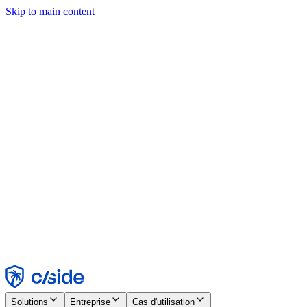
Skip to main content
Ce site utilise des cookies et d'autres technologies qui nous
permettent, ainsi qu'aux entreprises avec lesquelles nous travaillons,
de collecter des informations sur votre appareil et votre utilisation du
site afin d'activer les fonctionnalités, l'analyse et la publicité.
Consultez notre avis relatif aux cookies pour plus de détails.
Find out more in our
privacy policy
and
cookie notice
.
Tout accepter
Tout rejeter
Personnaliser
Nécessaire
Fonctionnel
Analytique
Marketing
Accepter
Rejeter
Solutions
Entreprise
Cas d'utilisation