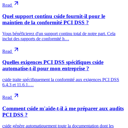
Read
Quel support continu cside fournit-il pour le
maintien de la conformité PCI DSS ?
Vous bénéficierez d'un support continu total de notre part. Cela
inclut des rapports de conformité h…
Read
Quelles exigences PCI DSS spécifiques cside
automatise-t-il pour mon entreprise ?
cside traite spécifiquement la conformité aux exigences PCI DSS
6.4.3 et 11.6.1.…
Read
Comment cside m'aide-t-il à me préparer aux audits
PCI DSS ?
cside génère automatiquement toute la documentation dont les