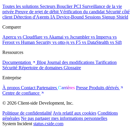
Toutes les solutions
Secteurs
Bouclier PCI
Surveillance de la vie
privée
Preuve de rejet de débit
Vérification du candidat
Sécurité côté
client
Détection d'Agents IA
Device-Bound Sessions
Signup Shield
Comparer
Aperçu
vs Cloudflare
vs Akamai
vs Jscrambler
vs Imperva
vs
Feroot
vs Human Security
vs otto-js
vs F5
vs DataStealth
vs Sift
Ressources
Documentation
Blog
Journal des modifications
Tarification
Sécurité
Répertoire de domaines
Glossaire
Entreprise
À propos
Contact
Partenaires
Carrières
Presse
Produits dérivés
Centre de confiance
© 2026 Client-side Development, Inc.
Politique de confidentialité
Avis relatif aux cookies
Conditions
générales
Ne pas partager mes informations personnelles
System Incident
status.cside.com