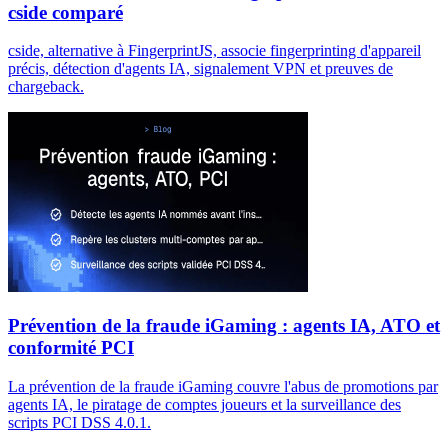
cside comparé
cside, alternative à FingerprintJS, associe fingerprinting d'appareil
précis, détection d'agents IA, signalement VPN et preuves de
chargeback.
Prévention de la fraude iGaming : agents IA, ATO et
conformité PCI
La prévention de la fraude iGaming couvre l'abus de promotions par
agents IA, le piratage de comptes joueurs et la surveillance des
scripts PCI DSS 4.0.1.