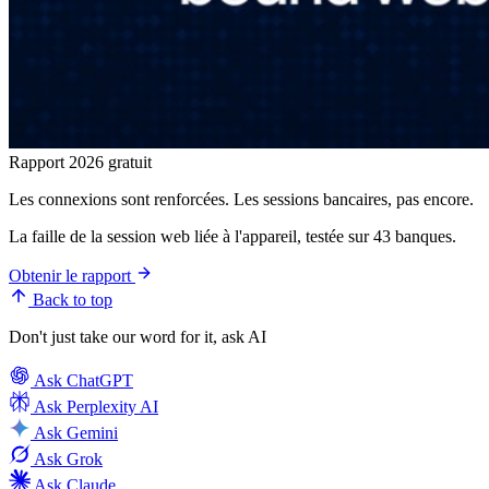
Rapport 2026 gratuit
Les connexions sont renforcées. Les sessions bancaires, pas encore.
La faille de la session web liée à l'appareil, testée sur 43 banques.
Obtenir le rapport
Back to top
Don't just take our word for it, ask AI
Ask
ChatGPT
Ask
Perplexity AI
Ask
Gemini
Ask
Grok
Ask
Claude