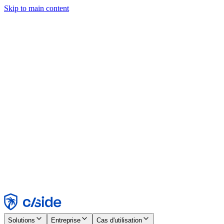
Skip to main content
Ce site utilise des cookies et d'autres technologies qui nous
permettent, ainsi qu'aux entreprises avec lesquelles nous travaillons,
de collecter des informations sur votre appareil et votre utilisation du
site afin d'activer les fonctionnalités, l'analyse et la publicité.
Consultez notre avis relatif aux cookies pour plus de détails.
Find out more in our
privacy policy
and
cookie notice
.
Tout accepter
Tout rejeter
Personnaliser
Nécessaire
Fonctionnel
Analytique
Marketing
Accepter
Rejeter
Solutions
Entreprise
Cas d'utilisation