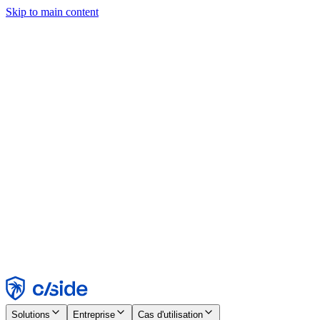
Skip to main content
Ce site utilise des cookies et d'autres technologies qui nous
permettent, ainsi qu'aux entreprises avec lesquelles nous travaillons,
de collecter des informations sur votre appareil et votre utilisation du
site afin d'activer les fonctionnalités, l'analyse et la publicité.
Consultez notre avis relatif aux cookies pour plus de détails.
Find out more in our
privacy policy
and
cookie notice
.
Tout accepter
Tout rejeter
Personnaliser
Nécessaire
Fonctionnel
Analytique
Marketing
Accepter
Rejeter
Solutions
Entreprise
Cas d'utilisation