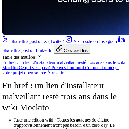
Share this post on X (Twitter)
Visit cside on Instagram
Share this post on LinkedIn
Copy post link
Table des matières
En bref : un lien d'installateur malveillant resté trois ans dans le wiki
Mockito
Ce qui s'est passé
Preuves
Pourquoi
Comment protéger
votre projet open source
À retenir
En bref : un lien d'installateur
malveillant resté trois ans dans le
wiki Mockito
Juste une édition wiki :
Toutes les attaques de chaîne
d'approvisionnement n'ont pas besoin d'un zero-day. Le