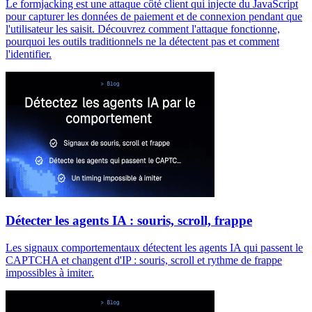
Le formjacking est une attaque côté client qui injecte du JavaScript
pour capturer les données de paiement et de connexion pendant que
l'utilisateur les saisit. Découvrez comment l'attaque fonctionne,
pourquoi les outils traditionnels ne la détectent pas et comment
l'identifier.
Détecter les agents IA : souris, scroll, frappe
Les signaux comportementaux détectent les agents IA qui passent le
CAPTCHA et changent d'IP : souris, scroll et rythme de frappe
impossibles à imiter.