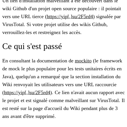
Un lien d'installation malveillant a été découvert dans le
wiki Github d'un projet open source populaire : il pointait
vers une URL tierce (
https://yip[.]su/2F5rd4
) signalée par
VirusTotal. Si votre projet utilise des wikis Github,
verrouillez-les et restreignez les accès.
Ce qui s'est passé
En consultant la documentation de
mockito
(le framework
de mock le plus populaire pour les tests unitaires écrits en
Java), quelqu'un a remarqué que la section installation du
Wiki renvoyait les utilisateurs vers une URL raccourcie
(
https://yip[.]su/2F5rd4
). Ce lien n'avait aucun rapport avec
le projet et est signalé comme malveillant sur VirusTotal. Il
est resté sur la page d'accueil du Wiki pendant plus de 3
ans avant d'être supprimé.