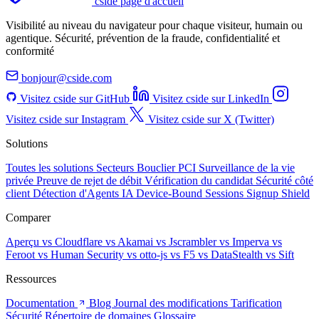
cside page d'accueil
Visibilité au niveau du navigateur pour chaque visiteur, humain ou
agentique. Sécurité, prévention de la fraude, confidentialité et
conformité
bonjour@cside.com
Visitez cside sur GitHub
Visitez cside sur LinkedIn
Visitez cside sur Instagram
Visitez cside sur X (Twitter)
Solutions
Toutes les solutions
Secteurs
Bouclier PCI
Surveillance de la vie
privée
Preuve de rejet de débit
Vérification du candidat
Sécurité côté
client
Détection d'Agents IA
Device-Bound Sessions
Signup Shield
Comparer
Aperçu
vs Cloudflare
vs Akamai
vs Jscrambler
vs Imperva
vs
Feroot
vs Human Security
vs otto-js
vs F5
vs DataStealth
vs Sift
Ressources
Documentation
Blog
Journal des modifications
Tarification
Sécurité
Répertoire de domaines
Glossaire