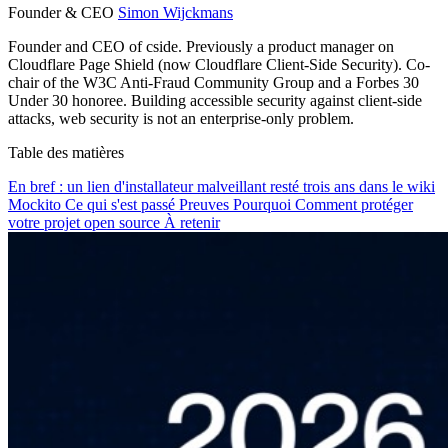
Founder & CEO
Simon Wijckmans
Founder and CEO of cside. Previously a product manager on
Cloudflare Page Shield (now Cloudflare Client-Side Security). Co-
chair of the W3C Anti-Fraud Community Group and a Forbes 30
Under 30 honoree. Building accessible security against client-side
attacks, web security is not an enterprise-only problem.
Table des matières
En bref : un lien d'installateur malveillant resté trois ans dans le wiki
Mockito
Ce qui s'est passé
Preuves
Pourquoi
Comment protéger
votre projet open source
À retenir