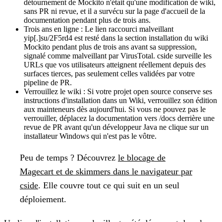
détournement de Mockito n'était qu'une modification de wiki,
sans PR ni revue, et il a survécu sur la page d'accueil de la
documentation pendant plus de trois ans.
Trois ans en ligne :
Le lien raccourci malveillant
yip[.]su/2F5rd4 est resté dans la section installation du wiki
Mockito pendant plus de trois ans avant sa suppression,
signalé comme malveillant par VirusTotal. cside surveille les
URLs que vos utilisateurs atteignent réellement depuis des
surfaces tierces, pas seulement celles validées par votre
pipeline de PR.
Verrouillez le wiki :
Si votre projet open source conserve ses
instructions d'installation dans un Wiki, verrouillez son édition
aux mainteneurs dès aujourd'hui. Si vous ne pouvez pas le
verrouiller, déplacez la documentation vers /docs derrière une
revue de PR avant qu'un développeur Java ne clique sur un
installateur Windows qui n'est pas le vôtre.
Peu de temps ?
Découvrez
le blocage de
Magecart et de skimmers dans le navigateur par
cside
. Elle couvre tout ce qui suit en un seul
déploiement.