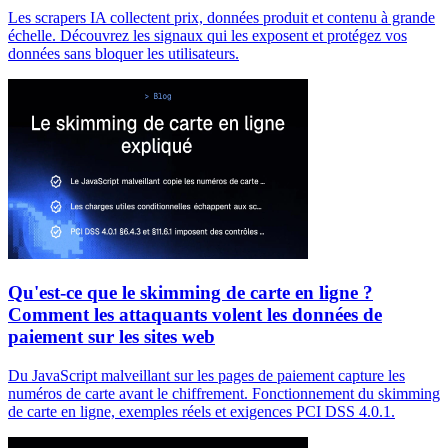
Les scrapers IA collectent prix, données produit et contenu à grande
échelle. Découvrez les signaux qui les exposent et protégez vos
données sans bloquer les utilisateurs.
Qu'est-ce que le skimming de carte en ligne ?
Comment les attaquants volent les données de
paiement sur les sites web
Du JavaScript malveillant sur les pages de paiement capture les
numéros de carte avant le chiffrement. Fonctionnement du skimming
de carte en ligne, exemples réels et exigences PCI DSS 4.0.1.