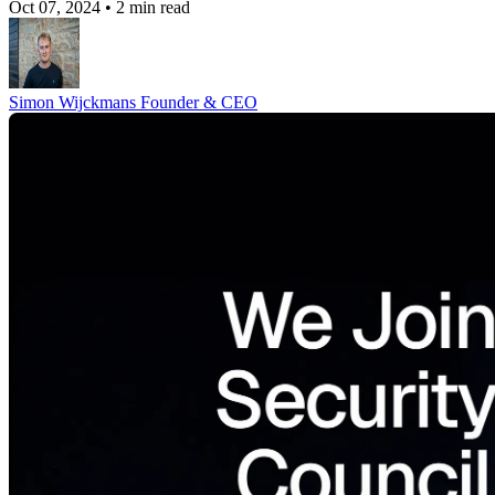
Oct 07, 2024
•
2 min read
Simon Wijckmans
Founder & CEO