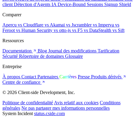
client
Détection d'Agents IA
Device-Bound Sessions
Signup Shield
Comparer
Aperçu
vs Cloudflare
vs Akamai
vs Jscrambler
vs Imperva
vs
Feroot
vs Human Security
vs otto-js
vs F5
vs DataStealth
vs Sift
Ressources
Documentation
Blog
Journal des modifications
Tarification
Sécurité
Répertoire de domaines
Glossaire
Entreprise
À propos
Contact
Partenaires
Carrières
Presse
Produits dérivés
Centre de confiance
© 2026 Client-side Development, Inc.
Politique de confidentialité
Avis relatif aux cookies
Conditions
générales
Ne pas partager mes informations personnelles
System Incident
status.cside.com