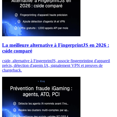
La meilleure alternative à FingerprintJS en 2026 :
cside comparé
cside, alternative à FingerprintJS, associe fingerprinting d'appareil
précis, détection d'agents IA, signalement VPN et preuves de
chargeback.