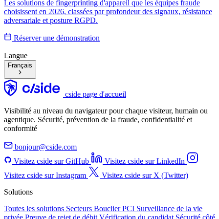
Les solutions de fingerprinting d'appareil que les équipes fraude
choisissent en 2026, classées par profondeur des signaux, résistance
adversariale et posture RGPD.
Réserver une démonstration
Langue
Français
cside page d'accueil
Visibilité au niveau du navigateur pour chaque visiteur, humain ou
agentique. Sécurité, prévention de la fraude, confidentialité et
conformité
bonjour@cside.com
Visitez cside sur GitHub
Visitez cside sur LinkedIn
Visitez cside sur Instagram
Visitez cside sur X (Twitter)
Solutions
Toutes les solutions
Secteurs
Bouclier PCI
Surveillance de la vie
privée
Preuve de rejet de débit
Vérification du candidat
Sécurité côté