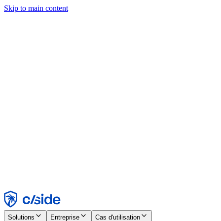
Skip to main content
Ce site utilise des cookies et d'autres technologies qui nous
permettent, ainsi qu'aux entreprises avec lesquelles nous travaillons,
de collecter des informations sur votre appareil et votre utilisation du
site afin d'activer les fonctionnalités, l'analyse et la publicité.
Consultez notre avis relatif aux cookies pour plus de détails.
Find out more in our
privacy policy
and
cookie notice
.
Tout accepter
Tout rejeter
Personnaliser
Nécessaire
Fonctionnel
Analytique
Marketing
Accepter
Rejeter
Solutions
Entreprise
Cas d'utilisation