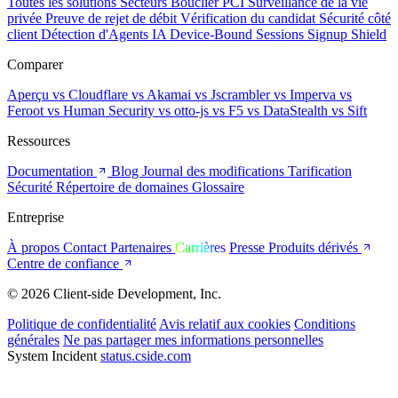
Toutes les solutions
Secteurs
Bouclier PCI
Surveillance de la vie
privée
Preuve de rejet de débit
Vérification du candidat
Sécurité côté
client
Détection d'Agents IA
Device-Bound Sessions
Signup Shield
Comparer
Aperçu
vs Cloudflare
vs Akamai
vs Jscrambler
vs Imperva
vs
Feroot
vs Human Security
vs otto-js
vs F5
vs DataStealth
vs Sift
Ressources
Documentation
Blog
Journal des modifications
Tarification
Sécurité
Répertoire de domaines
Glossaire
Entreprise
À propos
Contact
Partenaires
Carrières
Presse
Produits dérivés
Centre de confiance
© 2026 Client-side Development, Inc.
Politique de confidentialité
Avis relatif aux cookies
Conditions
générales
Ne pas partager mes informations personnelles
System Incident
status.cside.com