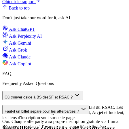
Obtenir le rapport
Back to top
Don't just take our word for it, ask AI
Ask
ChatGPT
Ask
Perplexity AI
Ask
Gemini
Ask
Grok
Ask
Claude
Ask
Copilot
FAQ
Frequently Asked Questions
Où trouver cside à BSidesSF et RSAC ?
Suivez le laser à BSidesSF et passez au stand 2438 du RSAC. Les
Faut-il un billet séparé pour les afterparties ?
deux afterparties sont co-organisées avec Socket, Arcjet et Incident,
les liens d'inscription sont sur cette page.
Oui. Chaque afterparty a sa propre inscription gratuite via Luma.
Réservez une place à l'avance, car la capacité est limitée.
Surveillez et sécurisez vos scripts tiers