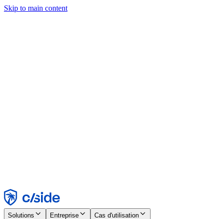
Skip to main content
Ce site utilise des cookies et d'autres technologies qui nous
permettent, ainsi qu'aux entreprises avec lesquelles nous travaillons,
de collecter des informations sur votre appareil et votre utilisation du
site afin d'activer les fonctionnalités, l'analyse et la publicité.
Consultez notre avis relatif aux cookies pour plus de détails.
Find out more in our
privacy policy
and
cookie notice
.
Tout accepter
Tout rejeter
Personnaliser
Nécessaire
Fonctionnel
Analytique
Marketing
Accepter
Rejeter
Solutions
Entreprise
Cas d'utilisation