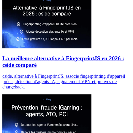
La meilleure alternative à FingerprintJS en 2026 :
cside comparé
cside, alternative à FingerprintJS, associe fingerprinting d'appareil
précis, détection d'agents IA, signalement VPN et preuves de
chargeback.