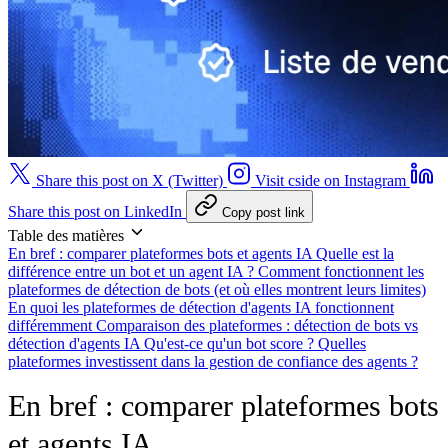
Share this post on X (Twitter)
Visit cside on Instagram
Share this post on LinkedIn
Copy post link
Table des matières
En bref : comparer plateformes bots et agents IA
Quelle est la
différence entre un bot et un agent IA ?
Comment fonctionnent les
plateformes de détection de bots (et où elles montrent leurs limites)
En quoi les plateformes de détection d'agents IA fonctionnent
différemment
Comparaison des plateformes : détection de bots vs
détection d'agents IA
Qu'est-ce qu'un bot score ?
Quelles
plateformes investissent dans la gestion de confiance des agents ?
En bref : comparer plateformes bots
et agents IA