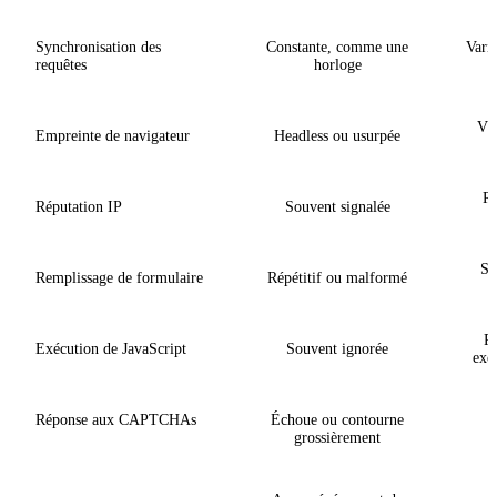
Synchronisation des
Constante, comme une
Vari
requêtes
horloge
Vér
Empreinte de navigateur
Headless ou usurpée
Ré
Réputation IP
Souvent signalée
c
Sé
Remplissage de formulaire
Répétitif ou malformé
R
Exécution de JavaScript
Souvent ignorée
exé
R
Réponse aux CAPTCHAs
Échoue ou contourne
grossièrement