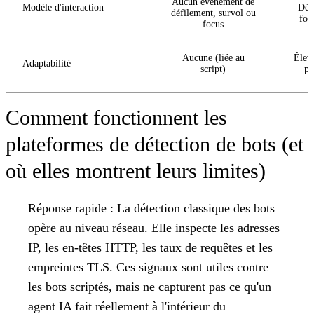
Aucun événement de
Modèle d'interaction
Déf
défilement, survol ou
focu
focus
Aucune (liée au
Élev
Adaptabilité
script)
pi
Comment fonctionnent les
plateformes de détection de bots (et
où elles montrent leurs limites)
Réponse rapide :
La détection classique des bots
opère au niveau réseau. Elle inspecte les adresses
IP, les en-têtes HTTP, les taux de requêtes et les
empreintes TLS. Ces signaux sont utiles contre
les bots scriptés, mais ne capturent pas ce qu'un
agent IA fait réellement à l'intérieur du