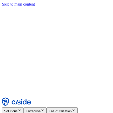
Skip to main content
Ce site utilise des cookies et d'autres technologies qui nous
permettent, ainsi qu'aux entreprises avec lesquelles nous travaillons,
de collecter des informations sur votre appareil et votre utilisation du
site afin d'activer les fonctionnalités, l'analyse et la publicité.
Consultez notre avis relatif aux cookies pour plus de détails.
Find out more in our
privacy policy
and
cookie notice
.
Tout accepter
Tout rejeter
Personnaliser
Nécessaire
Fonctionnel
Analytique
Marketing
Accepter
Rejeter
Solutions
Entreprise
Cas d'utilisation