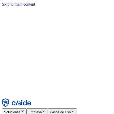
Skip to main content
Este sitio utiliza cookies y otras tecnologías que nos permiten, a
nosotros y a las empresas con las que trabajamos, recopilar
información sobre tu dispositivo y tu uso del sitio para habilitar
funcionalidad, análisis y publicidad. Consulta nuestro Aviso de
Cookies para más detalles.
Find out more in our
privacy policy
and
cookie notice
.
Aceptar todo
Rechazar todo
Personalizar
Necesarias
Funcionales
Análisis
Marketing
Aceptar
Rechazar
Soluciones
Empresa
Casos de Uso