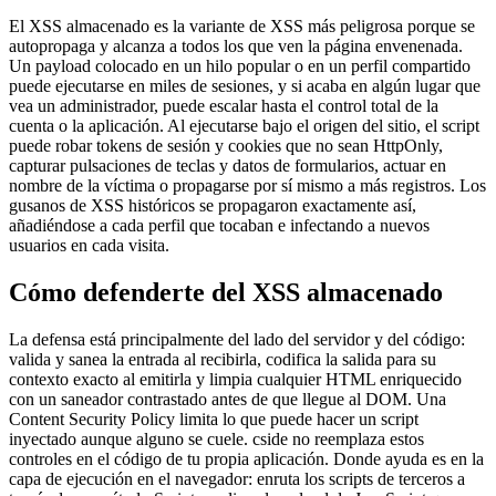
El XSS almacenado es la variante de XSS más peligrosa porque se
autopropaga y alcanza a todos los que ven la página envenenada.
Un payload colocado en un hilo popular o en un perfil compartido
puede ejecutarse en miles de sesiones, y si acaba en algún lugar que
vea un administrador, puede escalar hasta el control total de la
cuenta o la aplicación. Al ejecutarse bajo el origen del sitio, el script
puede robar tokens de sesión y cookies que no sean HttpOnly,
capturar pulsaciones de teclas y datos de formularios, actuar en
nombre de la víctima o propagarse por sí mismo a más registros. Los
gusanos de XSS históricos se propagaron exactamente así,
añadiéndose a cada perfil que tocaban e infectando a nuevos
usuarios en cada visita.
Cómo defenderte del XSS almacenado
La defensa está principalmente del lado del servidor y del código:
valida y sanea la entrada al recibirla, codifica la salida para su
contexto exacto al emitirla y limpia cualquier HTML enriquecido
con un saneador contrastado antes de que llegue al DOM. Una
Content Security Policy limita lo que puede hacer un script
inyectado aunque alguno se cuele. cside no reemplaza estos
controles en el código de tu propia aplicación. Donde ayuda es en la
capa de ejecución en el navegador: enruta los scripts de terceros a