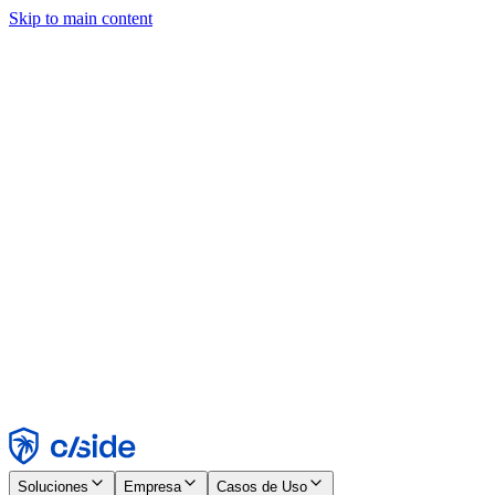
Skip to main content
Este sitio utiliza cookies y otras tecnologías que nos permiten, a
nosotros y a las empresas con las que trabajamos, recopilar
información sobre tu dispositivo y tu uso del sitio para habilitar
funcionalidad, análisis y publicidad. Consulta nuestro Aviso de
Cookies para más detalles.
Find out more in our
privacy policy
and
cookie notice
.
Aceptar todo
Rechazar todo
Personalizar
Necesarias
Funcionales
Análisis
Marketing
Aceptar
Rechazar
Soluciones
Empresa
Casos de Uso