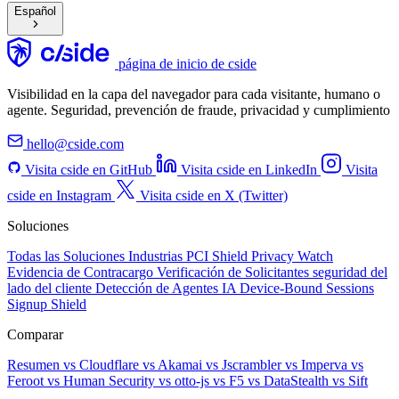
Español
página de inicio de cside
Visibilidad en la capa del navegador para cada visitante, humano o
agente. Seguridad, prevención de fraude, privacidad y cumplimiento
hello@cside.com
Visita cside en GitHub
Visita cside en LinkedIn
Visita
cside en Instagram
Visita cside en X (Twitter)
Soluciones
Todas las Soluciones
Industrias
PCI Shield
Privacy Watch
Evidencia de Contracargo
Verificación de Solicitantes
seguridad del
lado del cliente
Detección de Agentes IA
Device-Bound Sessions
Signup Shield
Comparar
Resumen
vs Cloudflare
vs Akamai
vs Jscrambler
vs Imperva
vs
Feroot
vs Human Security
vs otto-js
vs F5
vs DataStealth
vs Sift