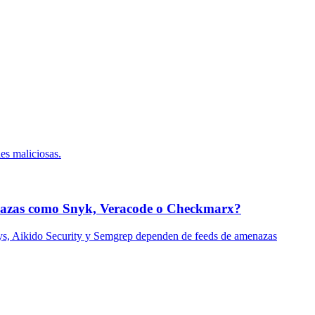
es maliciosas.
amenazas como Snyk, Veracode o Checkmarx?
lys, Aikido Security y Semgrep dependen de feeds de amenazas