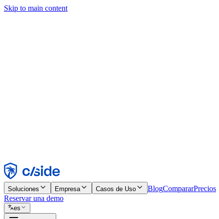
Skip to main content
Este sitio utiliza cookies y otras tecnologías que nos permiten, a nosot
publicidad. Consulta nuestro Aviso de Cookies para más detalles.
Find out more in our
privacy policy
and
cookie notice
.
Aceptar todo
Rechazar todo
Personalizar
Necesarias
Funcionales
Análisis
Marketing
Aceptar
Rechazar
Blog
Comparar
Precios
Soluciones
Empresa
Casos de Uso
Reservar una demo
es