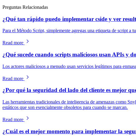
Preguntas Relacionadas
¿Qué tan rápido puedo implementar cside y ver resul
Para el Método Script, simplemente agregas una etiqueta de script a tu
Read more
¿Qué sucede cuando scripts maliciosos usan APIs y do
Los actores maliciosos a menudo usan servicios legítimos para enmascar
Read more
¿Por qué la seguridad del lado del cliente es mejor 
Las herramientas tradicionales de inteligencia de amenazas como Sn
estáticos que son esencialmente obsoletos para cuando se marcan.
Read more
¿Cuál es el mejor momento para implementar la seguri