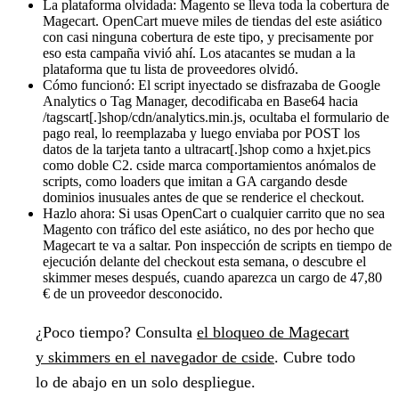
La plataforma olvidada:
Magento se lleva toda la cobertura de
Magecart. OpenCart mueve miles de tiendas del este asiático
con casi ninguna cobertura de este tipo, y precisamente por
eso esta campaña vivió ahí. Los atacantes se mudan a la
plataforma que tu lista de proveedores olvidó.
Cómo funcionó:
El script inyectado se disfrazaba de Google
Analytics o Tag Manager, decodificaba en Base64 hacia
/tagscart[.]shop/cdn/analytics.min.js, ocultaba el formulario de
pago real, lo reemplazaba y luego enviaba por POST los
datos de la tarjeta tanto a ultracart[.]shop como a hxjet.pics
como doble C2. cside marca comportamientos anómalos de
scripts, como loaders que imitan a GA cargando desde
dominios inusuales antes de que se renderice el checkout.
Hazlo ahora:
Si usas OpenCart o cualquier carrito que no sea
Magento con tráfico del este asiático, no des por hecho que
Magecart te va a saltar. Pon inspección de scripts en tiempo de
ejecución delante del checkout esta semana, o descubre el
skimmer meses después, cuando aparezca un cargo de 47,80
€ de un proveedor desconocido.
¿Poco tiempo?
Consulta
el bloqueo de Magecart
y skimmers en el navegador de cside
. Cubre todo
lo de abajo en un solo despliegue.