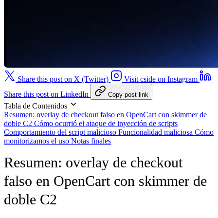
Share this post on X (Twitter)
Visit cside on Instagram
Share this post on LinkedIn
Copy post link
Tabla de Contenidos
Resumen: overlay de checkout falso en OpenCart con skimmer de
doble C2
Cómo ocurrió el ataque de inyección de scripts
Comportamiento del script malicioso
Funcionalidad maliciosa
Cómo
monitorizamos el uso
Notas finales
Resumen: overlay de checkout
falso en OpenCart con skimmer de
doble C2