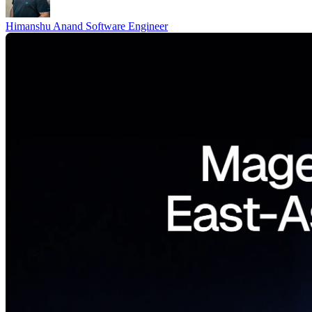
Himanshu Anand
Software Engineer