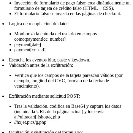
Inyección de formulario de pago falso:
crea dinámicamente un
formulario de tarjeta de crédito falso (HTML + CSS).
El formulario falso se inyecta en las páginas de checkout.
Lógica de recopilación de datos:
Monitoriza la entrada del usuario en campos
como:payment[cc_number]
payment[date]
payment[cc_cid]
Escucha los eventos blur, paste y keydown.
Validación antes de la exfiltración:
Verifica que los campos de la tarjeta parezcan válidos (por
ejemplo, longitud del CVC, formato de la fecha de
vencimiento).
Exfiltración mediante solicitud POST:
Tras la validación,
codifica en Base64
y captura los datos
(incluida la URL de la página actual) y los envía
a://ultracart[.]shop/g.php
//hxjet.pics/g.php
Ocultación y sustitución del formulario: