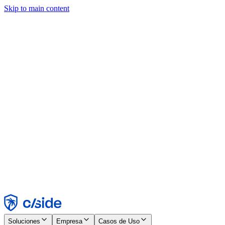
Skip to main content
Este sitio utiliza cookies y otras tecnologías que nos permiten, a
nosotros y a las empresas con las que trabajamos, recopilar
información sobre tu dispositivo y tu uso del sitio para habilitar
funcionalidad, análisis y publicidad. Consulta nuestro Aviso de
Cookies para más detalles.
Find out more in our
privacy policy
and
cookie notice
.
Aceptar todo
Rechazar todo
Personalizar
Necesarias
Funcionales
Análisis
Marketing
Aceptar
Rechazar
Soluciones
Empresa
Casos de Uso