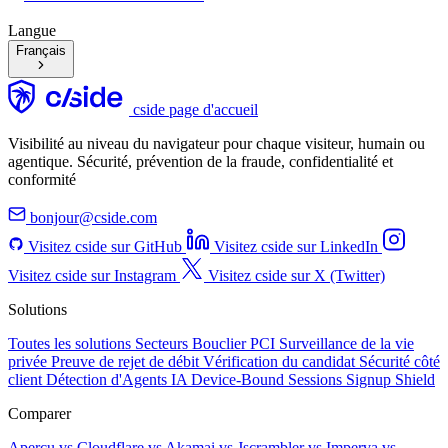
Langue
Français
cside page d'accueil
Visibilité au niveau du navigateur pour chaque visiteur, humain ou
agentique. Sécurité, prévention de la fraude, confidentialité et
conformité
bonjour@cside.com
Visitez cside sur GitHub
Visitez cside sur LinkedIn
Visitez cside sur Instagram
Visitez cside sur X (Twitter)
Solutions
Toutes les solutions
Secteurs
Bouclier PCI
Surveillance de la vie
privée
Preuve de rejet de débit
Vérification du candidat
Sécurité côté
client
Détection d'Agents IA
Device-Bound Sessions
Signup Shield
Comparer
Aperçu
vs Cloudflare
vs Akamai
vs Jscrambler
vs Imperva
vs