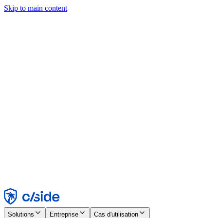
Skip to main content
Ce site utilise des cookies et d'autres technologies qui nous
permettent, ainsi qu'aux entreprises avec lesquelles nous travaillons,
de collecter des informations sur votre appareil et votre utilisation du
site afin d'activer les fonctionnalités, l'analyse et la publicité.
Consultez notre avis relatif aux cookies pour plus de détails.
Find out more in our
privacy policy
and
cookie notice
.
Tout accepter
Tout rejeter
Personnaliser
Nécessaire
Fonctionnel
Analytique
Marketing
Accepter
Rejeter
Solutions
Entreprise
Cas d'utilisation