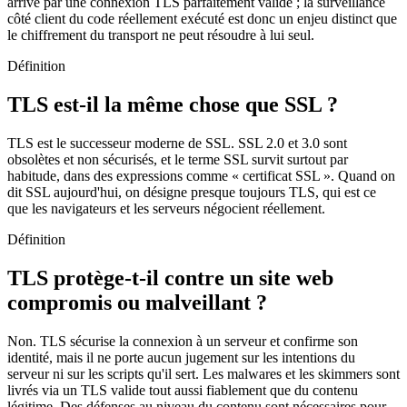
arrive par une connexion TLS parfaitement valide ; la surveillance
côté client du code réellement exécuté est donc un enjeu distinct que
le chiffrement du transport ne peut résoudre à lui seul.
Définition
TLS est-il la même chose que SSL ?
TLS est le successeur moderne de SSL. SSL 2.0 et 3.0 sont
obsolètes et non sécurisés, et le terme SSL survit surtout par
habitude, dans des expressions comme « certificat SSL ». Quand on
dit SSL aujourd'hui, on désigne presque toujours TLS, qui est ce
que les navigateurs et les serveurs négocient réellement.
Définition
TLS protège-t-il contre un site web
compromis ou malveillant ?
Non. TLS sécurise la connexion à un serveur et confirme son
identité, mais il ne porte aucun jugement sur les intentions du
serveur ni sur les scripts qu'il sert. Les malwares et les skimmers sont
livrés via un TLS valide tout aussi fiablement que du contenu
légitime. Des défenses au niveau du contenu sont nécessaires pour