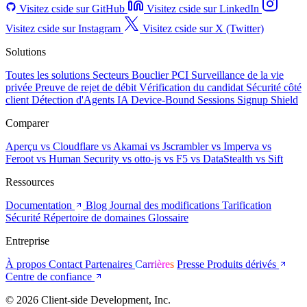
Visitez cside sur GitHub
Visitez cside sur LinkedIn
Visitez cside sur Instagram
Visitez cside sur X (Twitter)
Solutions
Toutes les solutions
Secteurs
Bouclier PCI
Surveillance de la vie
privée
Preuve de rejet de débit
Vérification du candidat
Sécurité côté
client
Détection d'Agents IA
Device-Bound Sessions
Signup Shield
Comparer
Aperçu
vs Cloudflare
vs Akamai
vs Jscrambler
vs Imperva
vs
Feroot
vs Human Security
vs otto-js
vs F5
vs DataStealth
vs Sift
Ressources
Documentation
Blog
Journal des modifications
Tarification
Sécurité
Répertoire de domaines
Glossaire
Entreprise
À propos
Contact
Partenaires
Carrières
Presse
Produits dérivés
Centre de confiance
© 2026 Client-side Development, Inc.