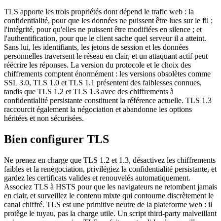
TLS apporte les trois propriétés dont dépend le trafic web : la
confidentialité, pour que les données ne puissent être lues sur le fil ;
l'intégrité, pour qu'elles ne puissent être modifiées en silence ; et
l'authentification, pour que le client sache quel serveur il a atteint.
Sans lui, les identifiants, les jetons de session et les données
personnelles traversent le réseau en clair, et un attaquant actif peut
réécrire les réponses. La version du protocole et le choix des
chiffrements comptent énormément : les versions obsolètes comme
SSL 3.0, TLS 1.0 et TLS 1.1 présentent des faiblesses connues,
tandis que TLS 1.2 et TLS 1.3 avec des chiffrements à
confidentialité persistante constituent la référence actuelle. TLS 1.3
raccourcit également la négociation et abandonne les options
héritées et non sécurisées.
Bien configurer TLS
Ne prenez en charge que TLS 1.2 et 1.3, désactivez les chiffrements
faibles et la renégociation, privilégiez la confidentialité persistante, et
gardez les certificats valides et renouvelés automatiquement.
Associez TLS à HSTS pour que les navigateurs ne retombent jamais
en clair, et surveillez le contenu mixte qui contourne discrètement le
canal chiffré. TLS est une primitive neutre de la plateforme web : il
protège le tuyau, pas la charge utile. Un script third-party malveillant