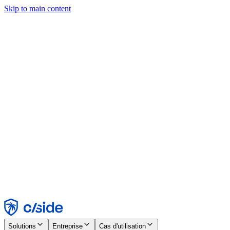
Skip to main content
Ce site utilise des cookies et d'autres technologies qui nous
permettent, ainsi qu'aux entreprises avec lesquelles nous travaillons,
de collecter des informations sur votre appareil et votre utilisation du
site afin d'activer les fonctionnalités, l'analyse et la publicité.
Consultez notre avis relatif aux cookies pour plus de détails.
Find out more in our
privacy policy
and
cookie notice
.
Tout accepter
Tout rejeter
Personnaliser
Nécessaire
Fonctionnel
Analytique
Marketing
Accepter
Rejeter
Solutions
Entreprise
Cas d'utilisation