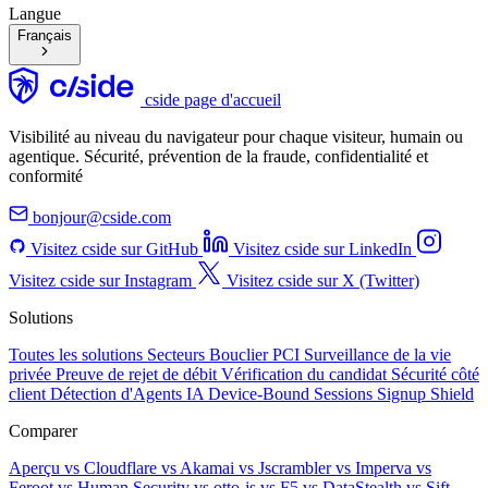
Langue
Français
cside page d'accueil
Visibilité au niveau du navigateur pour chaque visiteur, humain ou
agentique. Sécurité, prévention de la fraude, confidentialité et
conformité
bonjour@cside.com
Visitez cside sur GitHub
Visitez cside sur LinkedIn
Visitez cside sur Instagram
Visitez cside sur X (Twitter)
Solutions
Toutes les solutions
Secteurs
Bouclier PCI
Surveillance de la vie
privée
Preuve de rejet de débit
Vérification du candidat
Sécurité côté
client
Détection d'Agents IA
Device-Bound Sessions
Signup Shield
Comparer
Aperçu
vs Cloudflare
vs Akamai
vs Jscrambler
vs Imperva
vs
Feroot
vs Human Security
vs otto-js
vs F5
vs DataStealth
vs Sift